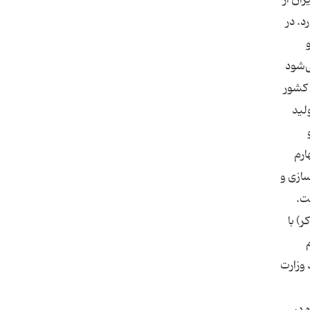
ارد. در
و
اضافه می‌شود
ین کشور
ولید
و
مه چهارم
 سازی و
ذب شده است.
کراکر) با
ام
شد وزارت
 در