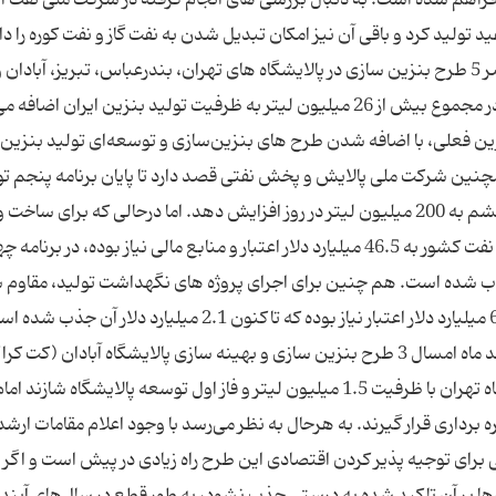
رصد بنزین و 32 درصد نفت سفید تولید کرد و باقی آن نیز امکان تبدیل شدن به نفت گاز و نفت کوره را د
همین حال، براساس گفته مقامات دولتی، در حال حاضر 5 طرح بنزین سازی در پالایشگاه‌ های تهران، بندرعباس، تبریز، آبادان 
اصفهان در حال اجراست که با راه اندازی این پروژه ها در مجموع بیش از 26 میلیون لیتر به ظرفیت تولید بنزین ایران 
 میلیون لیتر تولید بنزین فعلی، با اضافه شدن طرح ‌های بنزین‌سازی و توسعه‌ای تولید بنز
 یابد. همچنین شرکت ملی پالایش و پخش نفتی قصد دارد تا پایان برنامه پنجم ت
بنزین کشور به 110 تا 115 میلیون لیتر و در برنامه ششم به 200 میلیون لیتر در روز افزایش دهد. اما درحالی که برای ساخت 
تکمیل طرح‌ های در دست اجرا و جدید پالایشگاه ‌های نفت کشور به 46.5 میلیارد دلار اعتبار و منابع مالی نیاز بوده، در برنا
لار از این منابع جذب شده است. هم چنین برای اجرای پروژه های نگهداشت تولید، مقاوم
طرح ‌های زیست محیطی پالایشگاه ‌های موجود به 6.3 میلیارد دلار اعتبار نیاز بوده که تاکنون 2.1 میلیارد دلار آن ج
همچنین پیش بینی می شود در مجموع تا پایان اسفند ماه امسال 3 طرح بنزین سازی و بهینه سازی پالایشگاه آبادان (کت 
ظرفیت 4.6 میلیون لیتر و پروژه بنزین سازی پالایشگاه تهران با ظرفیت 1.5 میلیون لیتر و فاز اول توسعه پالایشگاه شازند ام
ر روز در مدار بهره برداری قرار گیرند. به هرحال به نظر می‌رسد با وجود اعلام مقامات ار
 برای توجیه ‌پذیر کردن اقتصادی این طرح راه زیادی در پیش است و اگر
ارها بر آن تاکید شده به درستی جذب نشود، به طور قطع در سال‌های آینده