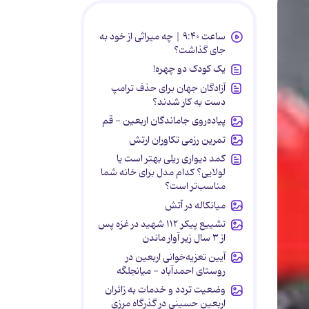
ساعت ۹:۴۰ | چه میراثی از خود به
جای گذاشت؟
یک کودک دو چهره!
آزادگان جهان برای حذف ترامپ
دست به کار شدند؟
پیاده‌روی جاماندگان اربعین - قم
تمرین رزمی تکاوران ارتش
کمد دیواری ریلی بهتر است یا
لولایی؟ کدام مدل برای خانه شما
مناسب‌تر است؟
میانکاله در آتش
تشییع پیکر ۱۱۲ شهید در غزه پس
از ۳ سال زیر آوار ماندن
آیین تعزیه‌خوانی اربعین در
روستای احمدآباد - میانجلگه
وضعیت تردد و خدمات به زائران
اربعین حسینی در گذرگاه مرزی