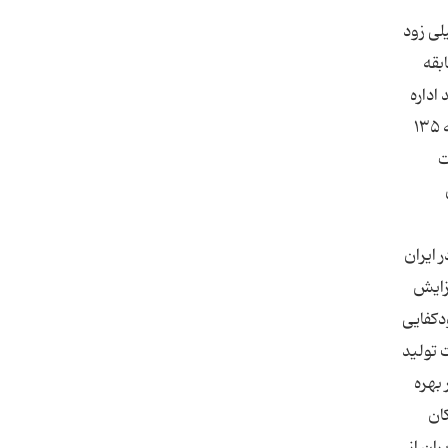
لی زود
بقه
اداره
گمرک با انتشار گزارشی نشان داده است واردات سوخت در پنج ماهه ‌ی نخست سال جاری نسبت به زمان مشابه در سال گذشته ۱۳۵
ت
 ایران
فزایش
 واردات بنزین در 48 ساعت طرح خودکفایی
رفیت تولید
بهره
مکان
ان از