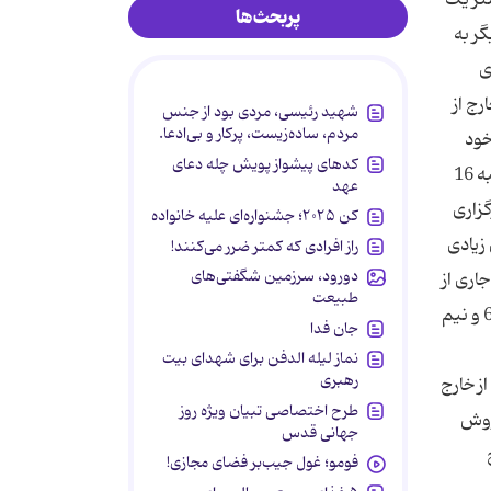
پربحث‌ها
ر به
ی
رج از
شهید رئیسی، مردی بود از جنس
مردم، ساده‌زیست، پرکار و بی‌ادعا.
خود
کدهای پیشواز پویش چله دعای
کفایی بنزینی ایران به نگاه واقع‌ بینانه ‌تری نیاز دارد. گرد و خاک خبری نفتی ‌ها بعدازظهر یکی از روزهای هفته گذشته( سه شنبه 16
عهد
زاری‌
کن ۲۰۲۵؛ جشنواره‌ای علیه خانواده
زیادی
راز افرادی که کمتر ضرر می‌کنند!
دورود، سرزمین شگفتی‌های
اری از
طبیعت
واردات بنزین خودکفا شد" وزیر نفت این خبر را در جمع خبرنگاران اعلام کرد و گفت: با اجرای این طرح، تولید روزانه بنزین به 66 و نیم
جان فدا
نماز لیله الدفن برای شهدای بیت
رهبری
زانه 20 میلیون لیتر بنزین از خارج
طرح اختصاصی تبیان ویژه روز
فروش
جهانی قدس
ح
فومو؛ غول جیب‌بر فضای مجازی!