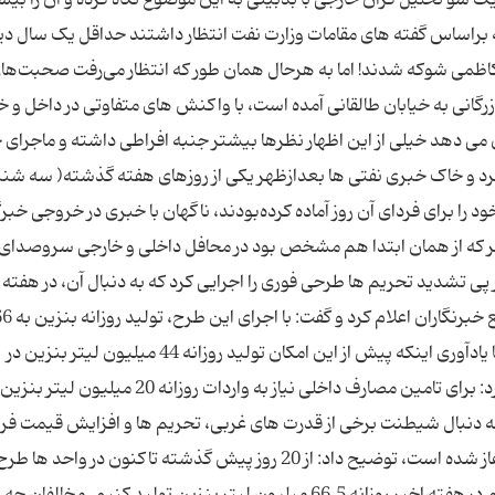
 براساس گفته ‌های مقامات وزارت نفت انتظار داشتند حداقل یک ‌سال دیگ
یرکاظمی شوکه شدند! اما به هرحال همان طور که انتظار می‌رفت صحبت‌ها
گانی به خیابان طالقانی آمده است، با واکنش‌ های متفاوتی در داخل و خا
ی‌ دهد خیلی از این اظهار نظرها بیشتر جنبه افراطی داشته و ماجرای 
 را برای فردای آن روز آماده کرده‌بودند، ناگهان با خبری در خروجی خبرگ
بر که از همان ابتدا هم مشخص بود در محافل داخلی و خارجی سروصدای 
پی تشدید تحریم‌ ها طرحی فوری را اجرایی کرد که به دنبال آن، در هفته ج
میلیون لیتر افزایش یافت. سید مسعود میرکاظمی با یادآوری اینکه پیش از این امکان تولید روزانه 44 میلیون لیتر بنزین در
پالایشگاه های نفت داخلی فراهم شده بود، تصریح کرد: برای تامین مصارف داخلی نیاز به واردات رو
که به دنبال شیطنت برخی از قدرت های غربی، تحریم ‌ها و افزایش قیمت 
بنزین طرح افزایش تولید بنزین در برخی از واحدها آغاز شده است، توضیح داد: از 20 روز پیش گذشته تاکنون در واحد ها طر
افزایش تولید بنزین شروع شد که سرانجام توانستیم در هفته اخیر روزانه 66.5 میلیون لیتر بنزین تولید کنیم. مخالفان چه