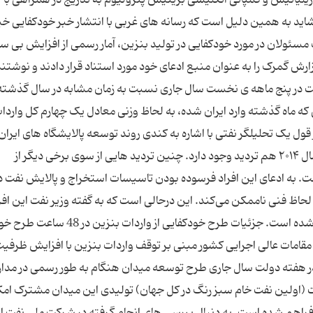
شاید به همین دلیل است که رسانه ‌های غربی با انتشار خبر خودکفایی خی
سئولان در مورد خودکفایی در تولید بنزین، آمار رسمی از افزایش بی ‌سا
رش گمرک را به عنوان منبع ادعای خود مورد استناد قرار دادند و نوشتند 
 ماه گذشته وارد ایران شده، به لحاظ وزنی معادل یک چهارم کل واردا
قول یک تحلیلگر نفتی با اشاره به کندی روند توسعه پالایشگاه ‌های ایران
نوشته است درمورد خود کفایی تولید بنزین ایران تا سال‌ ۲۰۱۴ هم تردید وجود دارد. چنین تردید هایی از سوی برخی دیگر از
ت. به ادعای این افراد فرسوده بودن تاسیسات استخراج و پالایش نفت در
 لحاظ فنی ناممکن می‌کند. این درحالی است که به گفته وزیر نفت این ا
تولید با تغییر کاربری مجتمع ‌های پتروشیمی حاصل شده است. جزئیات طرح خودكفایی از
در کشور تنها با گذشت 13 روز از وعده مقامات عالی اجرایی کشور مبنی بر توقف واردات بنزین با افزایش ظ
در هفته دولت سال جاری طرح توسعه میدان هنگام به طور رسمی در مدار 
 قرار گرفت که با توجه به درجه ای.پی.آی 44 نفت (اولین نفت خام سبز رنگ در کل جهان) تولیدی این میدان مشترک ا
فراهم شده است. به دنبال بررسی ‌های انجام گرفته در شرکت ملی نفت ایر