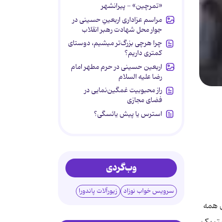
«تمرچین» - پیرانشهر
مراسم عزاداری اربعینِ حسینی در
جوار محل شهادت رهبر انقلاب
چرا هرچی بزرگ‌تر میشیم، دوستای
کمتری داریم؟
اربعین حسینی در حرم مطهر امام
رضا علیه السلام
راز محبوبیت غمگین‌نمایی در
فضای مجازی
استرس یا پیش یائسگی؟
وب‌گردی
سرویس خواب نوزاد
زیورآلات پاندورا
ی همه
شتر یک