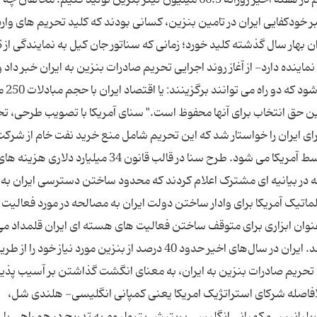
 خودکفایی ایران در تامین بنزین، کسانی بودند که کلید تحریم‌ های وار
بنزین ایران را زدند.
ده دارد- از آغاز روند اجرایی تحریم صادرات بنزین به ایران خبر داد 
"باید به کمپانی های صا
و این حق انتخاب برای آنها محفوظ است." سنای آمریکا با تصویب طرحی، ت
ای ایران را خواستار شد که این تحریم شامل منع خرید نفت خام از شرک
تامین کننده بنزین و فرآورده های نفتی برای ایران توسط آمریکا می شود. طرح سنا در قالب قانون 34 میل
ه در بیانیه ای مشترک اعلام کردند که محدود ساختن دسترسی ایران به 
اتیک آمریکا برای وادار ساختن دولت ایران به مصالحه در مورد فعالیت
 عنوان ابزاری برای متوقف ساختن فعالیت های هسته ای ایران قلمداد می
چرا که آنها بنزین را پاشنه آشیل اقتصاد ایران می ‌دانند. ایران در سال‌های اخیر حدود 40 درصد از بنزین مورد نیاز خود را ا
د تحریم صادرات بنزین به ایران، به معنای انگشت گذاشتن بر آسیب پذی
لافاصله شرکای استراتژیک امریکا یعنی کمپانی انگلیسی- هلندی شل،
لیانیس و کمپانی انگلیسی بریتیش پترولیوم به ‌تدریج در همراهی با