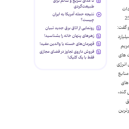
۵ غذای سریع و سالم برای
طبیعت‌گردی
دات
نتیجه حمله آمریکا به ایران
 طرح تحریم صادرات بنزین به ایران بهار سال گذشته کلید خورد؛ زمانی که سناتور جان کیل به نمایندگی از 25
چیست؟
و گفت:
رونمایی از اتاق برق جدید تبیان
زهرهای پنهان خانه را بشناسید!
درکننده بنزین به ایران اعلام شود که دو راه می توانند برگزینند: یا اقتصاد ایران با حجم مبادلات 250 میلیارد
قهرمان‌های خسته یا والدین مفید!
حریم
فروش داروی تجاوز در فضای مجازی
ت های
فقط با یک کلیک!
یارد دلاری هزینه های انرژی
منابع
 های
 کند،
ز طریق
رترین