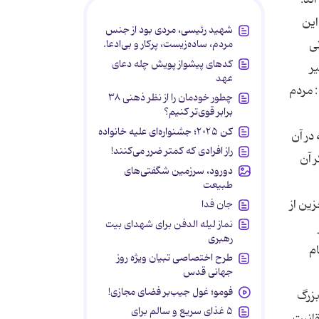
شهید رئیسی، مردی بود از جنس
مردم، ساده‌زیست، پرکار و بی‌ادعا.
کدهای پیشواز پویش چله دعای
عهد
چطور خودمان را از نظر ذهنی ۳۸
برابر قوی‌تر کنیم؟
کن ۲۰۲۵؛ جشنواره‌ای علیه خانواده
راز افرادی که کمتر ضرر می‌کنند!
دورود، سرزمین شگفتی‌های
طبیعت
جان فدا
نماز لیله الدفن برای شهدای بیت
رهبری
طرح اختصاصی تبیان ویژه روز
جهانی قدس
فومو؛ غول جیب‌بر فضای مجازی!
۵ غذای سریع و سالم برای