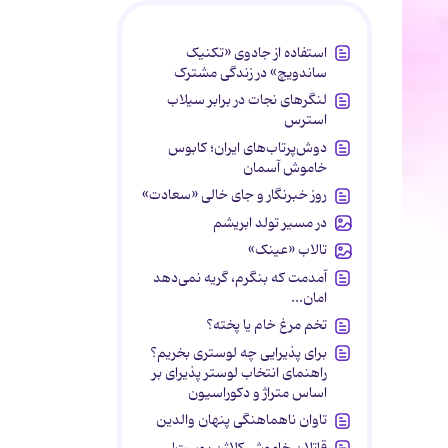
استفاده از جادوی «تکنیک
ساندویچ» در زندگی مشترک
لنگرهای نجات در برابر سیلاب
استرس
دوش‌پرتاب‌های ایران؛ کابوس
خاموش آسمان
روز خبرنگار و جای خالی «سعادت»
در مسیر تولد ابریشم
تالاب «عینک»
آمدمت که بنگرم، گریه نمی‌دهد
امان...
تخم مرغ خام یا پخته؟
برای پذیرایی چه لوستری بخریم؟
راهنمای انتخاب لوستر پذیرای بر
اساس متراژ و دکوراسیون
تاوان ناهماهنگی پنهان والدین
قاتلان خاموش کلاژن پوست!