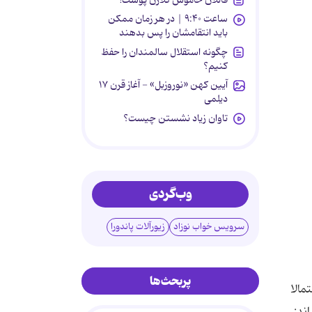
ساعت ۹:۴۰ | در هر زمان ممکن
باید انتقامشان را پس بدهند
چگونه استقلال سالمندان را حفظ
کنیم؟
آیین کهن «نوروزبل» - آغاز قرن ۱۷
دیلمی
تاوان زیاد نشستن چیست؟
وب‌گردی
سرویس خواب نوزاد
زیورآلات پاندورا
پربحث‌ها
 چون با دشمنان و مخالفان اسلام دشمنى داشتند.” مردم نمى توانستند در این شرایط بحرانى به على (ع) اجازه دهند كه از مدینه خارج شود و از طرفى نیز همین مردم بودند كه مدتها به دنبال حضرت روان بودند تا با وى بیعت كنند. 2. درباره روایت وضو، در بعضى از كتاب ها آن را با كمى اختلاف به حسن بصرى - كه دو سال قبل از پایان خلافت عمر متولد شد - تسبا مى دهند. ابن ابى الحدید مى گوید: “از چیزهایى