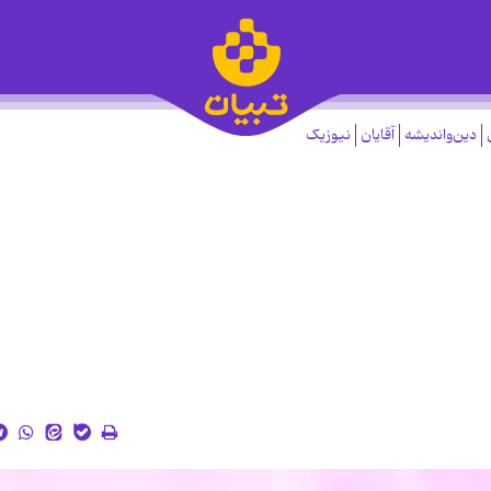
دین‌واندیشه
آقایان
نیوزیک