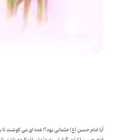
آیا امام حسن (ع) عثمانى بود؟! عده اى مى کوشند تا بگویند: امام حسن (ع ) به معناى دقیق كلمه عثمانى بود ؛ مى گویند: “احتمالا امام حسن (ع ) در گرایش به عثمان غلو كرده باشد، تا جایى كه روزى چیزى را كه خوش نداشت به پدرش گفت . راویان نقل كرده اند: روزى على (ع ) از كنار پسرش حسن عبور مى كرد و او در حال وضو گرفتن بود. به او گفت : حسن ! وضویت را كامل كن ! حسن با این سخن تلخ ، پاسخ پدر را داد: دیشب مردى را كشتید كه وضوى كامل مى گرفت . على گفت : خداوند اندوه تو را درباره عثمان طولانى كند.” در نص بلاذرى آمده : “مردى را كشتى كه وضوى كامل مى گرفت .” در داستان دیگرى مى گویند: (حسن (ع) گفت :) “اى امیر مومنان ! من نمى توانم با شما سخن بگویم . آن گاه گریست . پس على فرمود: حرف بزن و همچون زن نوحه مكن !حسن گفت : مردم عثمان را محاصره كردند ؛ به تو امر كردم كه از آنان فاصله بگیر و به مكه برو، تا این كه مردم به هوش آمده ، بیدار شوند، اما تو سرپیچى كردى . مردم او را كشتند، به تو امر كردم كه از آنان كناره بگیر...امروزه به تو امر كردم كه به عراق نرو، زیرا مى ترسم كه در آن دیار غربت ، گمنام كشته شوى . پس على فرمود....” روایات دیگرى نیز هست كه همین معنا را مى رساند و فعلا مجالى براى ذكر آن نیست . از نظر ما همه این گفته ها مردود است ، زیرا: اولا: چگونه مى توان بین این حدیث و آن حدیث جمع كرد كه مى گفت : امیرالمؤمنین فرزندانش حسن و حسین (ع) را براى دفاع از عثمان فرستاد، و یا آن گاه كه از واقعه با خبر شد، چون آشفته اى حزین از راه رسید و حسن را كه خون بر صورتش جارى بود، سیلى زد و با دست دیگرش به سینه حسین كوبید، به این گمان كه آن دو در ماموریت خود كوتاهى كرده اند؟ چگونه مى توان تناقض بین این دو حدیث را بر طرف نمود؟! ثانیا: هر كه در مواضع و زندگانى امام حسن (ع) تتبع و بررسى كند، در مى یابد كه امام همواره با اصرار فراوان ، یاریگر پدر و مدافع حق غصب شده اش بود و در دفع استدلالهاى دشمنانش كوشش فراوان داشت . حتى در جنگ هاى نبرد و جمل و صفین ، خود را در این راه در معرض خطرهاى بزرگ قرار داد، تا جایى كه - همان طور كه دیدید - پدرش فرمود: “جلو این پسر را بگیرید!” در مورد دفاع امام حسن (ع) از اهل (ع) و حقانیت آنان به خلافت ، مواضع و اقوال آن حضرت آن قدر زیاد است كه در این فرصت كوتاه نمى توان همه آن را بیان كرد، لیكن به نمونه اى از آنها اكتفا مى كنیم : 1. امام حسن (ع) فرمود: “ ان ابابكر و عمر عمداالى هذا الامر و هولنا كله فاخذاه دوننا و جعلا لنا فیه سهما كسهم الجده اما و الله لتهمنهما انفسهما یوم یطلب الناس فیه شفاعتنا ؛” راستى كه ابوبكر و عمر تمام توجه خود را به امر خلافت مبذول داشتند و آن را از چنگ ما ربودند، و حال آن كه همه اختیارات آن مال ما بود. پس بدون مشاركت دادن ما، آن را به دست گرفتند و براى ما سهمى همچون سهم جده قرار دادند. هان به خدا سوگند! آن روزى كه مردم شفاعت ما را طلب كنند، آن دو شدیدا درگیر نجات خود از غم و اندوهى هستند كه آنها را احاطه كرده است .” شوشترى مى گوید: “ظاهرا مراد حضرت از این كه فرمود: مانند سهم جده ، این است كه آن دو از خلافت و باقى حقوق اهل بیت (ع) تنها به قدر بخور و نمیر به آنها مى دادند، همان طور كه والدین با جده رفتار مى كنند.” امام حسن (علیه السلام) در خطبه ای فرمود: على (ع) درى است كه هر كس از آن وارد شود، مؤ من و هر كس از آن خارج شود، كافر است امام حسن (ع) در خطبه اى فرمود: “ولولا محمد (ص) و اوصیاؤه ، كنتم حیارى لا تعرفون فرضا من الفرائض ...؛” اگر محمد(ص) و اوصیاى او نبودند، شما در بیابان جهل و ضلالت ، سرگردان و حیران بودید و فریضه اى از فرایض الهى را نمى شناختند....” این مطلب را حضرت پس از بیان فرایض و تكالیف الهى فرمود. از جمله این فرایض ، ولایت اهل بیت (ع) بود. 3. بعد از بیعت مردم با امام حسن (ع) حضرت خطبه اى ایراد كرد و طى آن فرمود: “پس ، از ما اطاعت كنید كه اطاعت ما واجب است ، چرا كه به طاعت خداى عزوجل و رسولش (ص ) مقرون گشته است . خدا مى فرماید:“ یا ایها الذین امنو اطیعوا الله و اطیعوا الرسول و اولى الامر منكم فان تنازعتم فى شى ء فردوه الى الله و الرسول . “ 4. اربلى مى گوید: “بین معاویه و امام حسن نامه هاى مبادله شد. حسن (ع) در این نامه بر استحقاق خود به خلافت احتجاج كرد و بر كسانى كه بر پدرش پیشى گرفتند و خلافت رسول خدا (ص) را به زور از چنگ آنان ربودند یورش برد.” امام حسن (ع) در نامه اى به معاویه ، بعد از این كه مجاهده قریش پس از رحلت رسول خدا(ص) را با اهل بیت (ع) گوشزد كرده ، چنین مى نویسد: “ “و قد تعجبنا لتئثب الوتوثبین علینا فى حقنا وساطان نبینا (ص)...فامسكنا عن منارعتهم مخافه على الدین ان یجد المنافقون و الا حزاب بذلك مغمزا یثلمونه به ... و بعد فان امیرالمومنین على بن اب