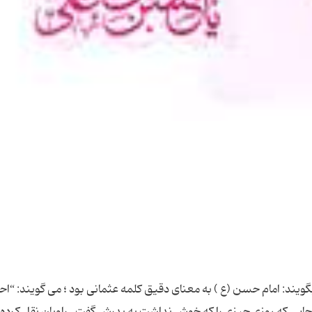
ى طالب (ع) لما نزل به الموت و لانى الامر بعده ؛” ما به راستى در شگفتیم از كسانى كه در ربودن حقمان بر ما یورش برده و خلاف پیامبرش را كه حق مسلم ماست ، از چنگ ما ربودند... ما دیدیم اگر در گرفتن حق خویش به منازعه با ایشان بپردازیم ، ممكن است منافقان و سایر احزاب مخالفت دین ، وسیله اى براى خراب كارى و رخنه در دین به دست آورند و نیت هاى فاسد خود را عملى سازند، پس دم فرو بستم ... همانا امیرالمومنین ، على بن ابى طالب (ع) چون مرگ به سراغش آمد، امر خلافت پس از خود را به من واگذار كرد.” 5. كافى است بگوییم كه پدرش او را به كوفه فرستاد. حضرت ، ابوموسى اشعرى را كه مانع حمایت مردم كوفه از امیرالمومنین (ع) مى شد از كارگزارى آن جا خلع كرد. امام حسن (ع) پس از سفر به كوفه با ده هزار جنگجو به خدمت پدر رسید. در این قضیه ، حوادث مهم و مهیجى به وقوع پیوست كه بیانگر فناى مطلق امام حسن(ع) در مساله پدرش كه در نظر امام، مساله اسلام و ایمان بود، مى باشد. حضرت جان به كف آماده بود تا براى دفاع از پدر، بهاى سنگینى بپردازد. 6. امام حسن(ع) با موضع قدرتمندى كه داشت، احتجاجات معترضان به مساله حكمت را در هم كوبید و استدلال هاى مهمى ایراد كرد كه قابل بحث و مطالعه بوده ، بیانگر عمق و اندیشه ژرف و آگاهى عمیق نسبت به همه امور و مسائل مى باشد. (در این باره به منافع مربوط مراجعه فرمایید.) 7. امام حسن(ع) فرمود: “نحن اولى الناس بالناس فى كتاب الله و على لسان نبیه ؛ “ ما در كتاب و سنت رسول خدا (ص) نسبت به مردم ار خودشان سزاوارتریم .” 8. امام در خطبه اى فرمود: “ان علینا باب من دخله كان مومنا و من خرج عنه كان كافرا ؛” على (ع) درى است كه هر كس از آن وارد شود، مؤمن و هر كس از آن خارج شود، كافر است .” 9. آن حضرت (ع) به حبیب بن مسلمه فرمود: “رب مسیر لك فى غیر طاعة الله ؛” چه بسا مسیرى را بپیمایى كه در طاعت خدا نباشد.” حبیب گفت : اما مسیر من به سوى پدرت از قبل نیست . حضرت فرمود: “بلى و الله ! ولكنك اطعت معاویه على دنیا قلیله زائله فلئن قام بك فى دنیاك لقد قعد بك فى آخرتك ولو كنت اذفعلت شرا قلت خیرا...؛ “ به خدا سوگند كه چنین است ! لكن تو به خاطر مقدار كمى از دنیاى زودگذر از معاویه پیروى كردى . اگر معاویه دنیایت را ساخت ، آخرتت را ویران كرد ؛ اگر كار بدى كردى ، سخن خوبى گفتى ...” 10. امام حسن(ع) در خطبه اى این اتهام را كه وى معاویه را سزاوار خلافت مى دانسته ، رد كرده است . ما این خطبه را در بحث “مبارزه ائمه(ع) با این توطئه “ با ذكر منابع آورده ایم . فعلا به همین اندازه بسنده مى كنیم . از طرفى نیز قصد نداریم كه در این باره به تفصیل سخن بگوییم ، بلكه منظور ما این است كه نمونه هایى از این مطلب را بیان كنیم . راغبان مى توانند به كتب تاریخ و حدیث مراجعه كنند. ثانیا: مطالب و كلماتى را كه به امام حسن (ع) نسبت مى دهند كه وى آنها را به پدرش گفته است ، نه تنها با ساده ترین اصول ادب اسلامى و اخلاق نیكوى انسانى منافات دارد، بلكه با این مطلب كه خداوند سبحان وى را تطهیر كرده و نیز با گفته هاى پیامبر (ص) در حق حضرت و همچنین با اخلاق و سجایاى ارزشمندى كه از او سراغ داریم ، در تضاد و تنافى است ، خصوصا این كه ادعا مى كنند حضرت این سخنان را به پدرش على (ع) گفته است ، در حالى كه وى قبل از هر كسى مى داند كه پیامبر (ص) در مورد على (ع) فرموده است :” انه مع الحق و الحق معه یدور معه حیث دار. “ چگونه مى توان پذیرفت كه چنین سخنانى را اما م مجتبى (ع) بر زبان جارى كرده باشد، در حالى كه مردم كوچه و بازار عار دارند كه آن را بر زبان آورند، چه رسد به رابع اهل كساء و فردى كه از نظر اخلاق و خوى و سیاست و رفتار و سلوك ، شبیه ترین مردم به رسول خدا (ص) بود؟! ثالثا: از همه این ها گذشته ، آیا معقول است كه بگوییم : امام حسن (ع) نمى توانست خوب و كامل وضو بگیرد؟ در حالى كه در كنار جدش ، رسول اكرم (ص) و پدر بزرگوار، على (ع) روزگارى را سپرى كرده بود و دریایى بى پایان از علم و فضیلت بود و از آغاز طفولیت به همه پرسش هایى كه از سوى جد گرامى اش ، رسول اكرم (ص) و پدرش ، امیرالمؤمنین (ع) در مناسبت هاى مختلف به وى حواله مى شد، پاسخ مى داد. رابعا: اگر آن طور كه طه حسین مى پندارد - امام حسن (ع) به معناى دقیق كلمه عثمانى بود، پس حتما حضرت با تصرفات و اعمال ناشایست و خلاف شرع عثمان كه با كتاب و سنت رسول اكرم (ص ) سازگار نبود، موافق بوده است ! و حال این كه چنین احتمالى در حق حضرت مجتبى كاملا مردود است ؛ چرا كه خود در تعریف سیاست فرمود: “از جمله حقوق زندگان ، این است كه مادامى كه زمامدار با تو به درستى رفتار كند، تو نیز با وى به درستى و اخلاص عمل نمایى ، و آن گاه كه از راه راست منحرف شود، فریادت را در برابر او بلند كنى ...” و واضح است - همان طور كه طه حسین نیز قبول دارد - عثمان و كارگزارانش از مصادیق بارز این فرمایش امام بودند. امام حسن (ع) فرمود: “ “نحن اولى الناس بالناس فى كتاب الله و على لسان نبیه ؛ما در كتاب و سنت رسول خدا (ص) نسبت به مردم ار خودشان سزاوار تریم خامسا: در مورد روایت دیگر مى گوییم : این كه در این روایت آمده است حسن (ع ) به پدرش گفت كه مدینه را ترك كند، به نظر ما نمى تواند درست باشد؛ چرا كه طلحه و زبیر و دیگر دنیا خواهان و فرصت طلبان در كمین چنین موقعیتى بودند، تا به اهداف شوم خود برسند ابن ابى الحدید پس از رد این نظر كه امیرالمؤمنین مى بایست از مردم فاصله مى گرفت و یا از مدینه به مزرعه اش (ینبع ) مى رفت و در شورا شركت نمى كرد، تا آنها وى را دعوت مى كردند و كسى را به دنبالش مى فرستادند، مى گوید: “به نظر من این راى ، راى درستى نیست ، زیرا اگر على (ع) چنین مى كرد آنها عثمان یا یكى را از میان خود براى خلافت انتخاب مى كردند و آن قدر به على (ع) تمایل و رغبت نداشتند تا او را دعوت كنند، بلكه بر عكس ، كناره گیرى او از شورا خواسته دیرینه آنها بود؛ چرا كه قریش شدیدا كینه على (ع) را به دل داشت و از او در غضب بود. من ، اعراب و بالاخص قریش را در این باره و در مورد انحرافشان از على (ع) ملامت نمى كنیم ، زیرا على (ع) بود كه آنان را تار و مار كرد و خونشان را بر زمین ریخت ...حتى اگر اسلام آنان هم درست باشد، باز بغض و كینه ها باقى است ...؛ اما اسلام اعراب چنین نبود چه گروهى از آنان به پیروى از سران قبایل خود مسلمان شده بودند و گروهى نیز به طمع غنائم، عده اى به خاطر ترس از شمشیر اسلام و گروهى هم بر اثر غیرت و عصبیت قوى و براى پیروزى بر دیگر قبایل . عده اى دیگر مسلمانى را انتخاب كردند،