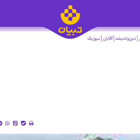
دین‌واندیشه
آقایان
نیوزیک