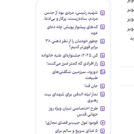
ویر
شهید رئیسی، مردی بود از جنس
ویر
مردم، ساده‌زیست، پرکار و بی‌ادعا.
کدهای پیشواز پویش چله دعای
ویر
عهد
ید
چطور خودمان را از نظر ذهنی ۳۸
برابر قوی‌تر کنیم؟
کن ۲۰۲۵؛ جشنواره‌ای علیه خانواده
راز افرادی که کمتر ضرر می‌کنند!
دورود، سرزمین شگفتی‌های
طبیعت
جان فدا
نماز لیله الدفن برای شهدای بیت
رهبری
طرح اختصاصی تبیان ویژه روز
جهانی قدس
فومو؛ غول جیب‌بر فضای مجازی!
۵ غذای سریع و سالم برای