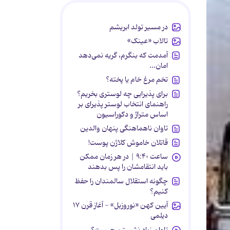
در مسیر تولد ابریشم
تالاب «عینک»
آمدمت که بنگرم، گریه نمی‌دهد
امان...
تخم مرغ خام یا پخته؟
برای پذیرایی چه لوستری بخریم؟
راهنمای انتخاب لوستر پذیرای بر
اساس متراژ و دکوراسیون
تاوان ناهماهنگی پنهان والدین
قاتلان خاموش کلاژن پوست!
ساعت ۹:۴۰ | در هر زمان ممکن
باید انتقامشان را پس بدهند
چگونه استقلال سالمندان را حفظ
کنیم؟
آیین کهن «نوروزبل» - آغاز قرن ۱۷
دیلمی
تاوان زیاد نشستن چیست؟