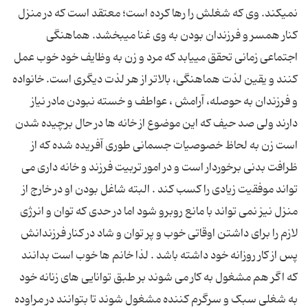
نمى‏كند. وى كه شغلش را رها كرده است؛ معتقد است که در منزل
كنار همسر و فرزندان بودن به وى غنا مى‏بخشد. هماهنگى
اجتماعى زمانی تحقق مى‏یابد كه مرد و زن به وظایف خود خوب عمل
كنند و یقین لذت هماهنگى، بالاتر از هر لذت دیگرى است. خانواده
و فرزندان به حوصله، آرامش ، عواطف و خسته نبودن مادر نیاز
دارند ولی صد حیف که این موضوع از خانه ها در حال برچیده شدن
است زن به لحاظ خصوصیات جسمانی طوری آفریده شده که از
ظرافت بدنی برخوردار است و در امور تربیت فرزند و خانه داری می
تواند موفقیت زیادی را کسب کند . البته شاغل بودن او در خارج از
منزل نیز نمی تواند با مانع روبرو شود اما در حدی که توان و انرژی
لازم را برای داشتن اوقاتی خوب و پر توان و شاد در کنار فرزندانش
پس از کار روزانه خود داشته باشد . لذا خانم ها خوب است بدانند
که اگر هم مشغول به کار می شوند بر طبق توانایی های زنانه خود
به شغلی سبک و سرگرم کننده مشغول شوند تا بتوانند در مراوده