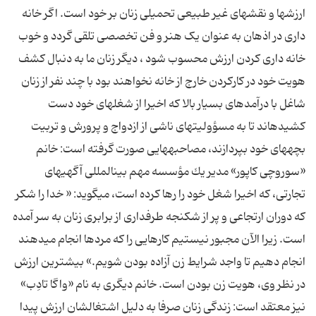
ارزش‏ها و نقش‏هاى غیر طبیعى تحمیلى زنان بر خود است. اگر خانه
داری در اذهان به عنوان یک هنر و فن تخصصی تلقی گردد و خوب
خانه داری کردن ارزش محسوب شود ، دیگر زنان ما به دنبال کشف
هویت خود در کارکردن خارج از خانه نخواهند بود با چند نفر از زنان
شاغل با درآمدهاى بسیار بالا كه اخیرا از شغل‏هاى خود دست
كشیده‏اند تا به مسؤولیت‏هاى ناشى از ازدواج و پرورش و تربیت
بچه‏هاى خود بپردازند، مصاحبه‏هایى صورت گرفته است: خانم
«سوروچى كاپور» مدیر یك مؤسسه مهم بین‏المللى آگهى‏هاى
تجارتى، كه اخیرا شغل خود را رها كرده است، مى‏گوید: « خدا را شكر
كه دوران ارتجاعى و پر از شكنجه طرفدارى از برابرى زنان به سر آمده
است. زیرا الآن مجبور نیستیم كارهایى را كه مردها انجام مى‏دهند
انجام دهیم تا واجد شرایط زن آزاده بودن شویم.» بیشترین ارزش
در نظر وى، هویت زن بودن است. خانم دیگرى به نام «واگا تادِب»
نیز معتقد است: زندگى زنان صرفا به دلیل اشتغال‏شان ارزش پیدا