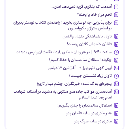
آمدمت که بنگرم، گریه نمی‌دهد امان...
تخم مرغ خام یا پخته؟
برای پذیرایی چه لوستری بخریم؟ راهنمای انتخاب لوستر پذیرای
بر اساس متراژ و دکوراسیون
تاوان ناهماهنگی پنهان والدین
قاتلان خاموش کلاژن پوست!
ساعت ۹:۴۰ | در هر زمان ممکن باید انتقامشان را پس بدهند
چگونه استقلال سالمندان را حفظ کنیم؟
آیین کهن «نوروزبل» - آغاز قرن ۱۷ دیلمی
تاوان زیاد نشستن چیست؟
پنجره‌ای به گذشته؛ خبرنگاران، چشم بیدار تاریخ
آماده‌سازی مواکب جاده‌های منتهی به مشهد در آستانه شهادت
امام رضا علیه السلام
استقلال سالمندان را جدی بگیریم!
هنر مادری در سایه‌ فقدان پدر
مادری در سایه سوگ پدر