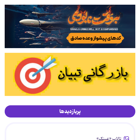
پربازدیدها
تالاب «عینک»