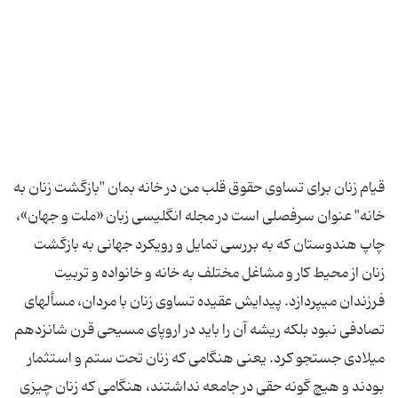
قیام زنان برای تساوی حقوق قلب من در خانه بمان "بازگشت زنان به
خانه" عنوان سرفصلی است در مجله انگلیسى ‏زبان «ملت و جهان»،
چاپ هندوستان كه به بررسى تمایل و رویكرد جهانى به بازگشت
زنان از محیط كار و مشاغل مختلف به خانه و خانواده و تربیت
فرزندان مى‏پردازد. پیدایش عقیده تساوى زنان با مردان، مسأله‏اى
تصادفى نبود بلكه ریشه آن را باید در اروپاى مسیحى قرن شانزدهم
میلادى جستجو كرد. یعنى هنگامى كه زنان تحت ستم و استثمار
بودند و هیچ گونه حقى در جامعه نداشتند، هنگامى كه زنان چیزى