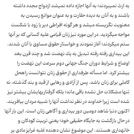
به ارث نمى‏بردند؛ به آنها اجازه داده نمى‏شد ازدواج مجدد داشته
باشند و به آنان به دیده حقارت و به عنوان موانع رسیدن به
معنویت نگریسته مى‏شد و هر گونه افراطى دیر یا زود با شكست
مواجه می‏گردید. در این مورد نیز زنان قیامى علیه كسانى كه بر آنها
ستم مى‏كردند؛ آغاز نمودند و خواستار حقوق مساوى با آنان شدند.
این بیدارى رفته رفته تبدیل به یك نهضت شد و چند قرن بعد
اوضاع و شرایط دوران جنگ جهانى دوم سرعت این نهضت را
بیشتر كرد. اما مسأله طرفدارى از حقوق زنان نتوانست راه‏حل
كاملى براى زنان باشد. پس از آزادى و رهایى از قید و بند گذشته، نه
تنها مشكلات حل نشده باقی ماند؛ بلكه گرفتاری‏هایشان بیشتر نیز
شده است زیرا خداوند در نظر نداشت آنها را شبیه مردان بیافریند.
اكنون دنیا شاهد دومین دور بیدارى و آگاهى زنان است. این بار آنها
در حال بازگشت به جایگاه حقیقى خود؛ یعنى تربیت كودكان و
خانه‏دارى هستند. این موضوع نشان دهنده غلبه غرایز مادى بر