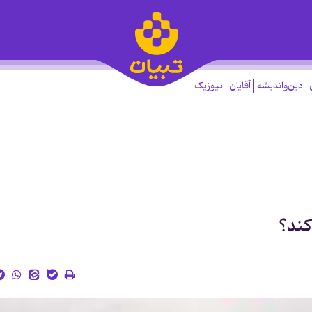
دین‌واندیشه
آقایان
نیوزیک
كند؟