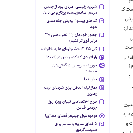
شهید رئیسی، مردی بود از جنس
است كه
مردم، ساده‌زیست، پرکار و بی‌ادعا.
ترش
کدهای پیشواز پویش چله دعای
عهد
 از:
چطور خودمان را از نظر ذهنی ۳۸
ی
برابر قوی‌تر کنیم؟
است،
کن ۲۰۲۵؛ جشنواره‌ای علیه خانواده
ق دل
راز افرادی که کمتر ضرر می‌کنند!
دورود، سرزمین شگفتی‌های
ع)
طبیعت
 و
جان فدا
ن
نماز لیله الدفن برای شهدای بیت
رهبری
طرح اختصاصی تبیان ویژه روز
همین
جهانی قدس
 دارد
فومو؛ غول جیب‌بر فضای مجازی!
ت و
۵ غذای سریع و سالم برای
طبیعت‌گردی
آید و