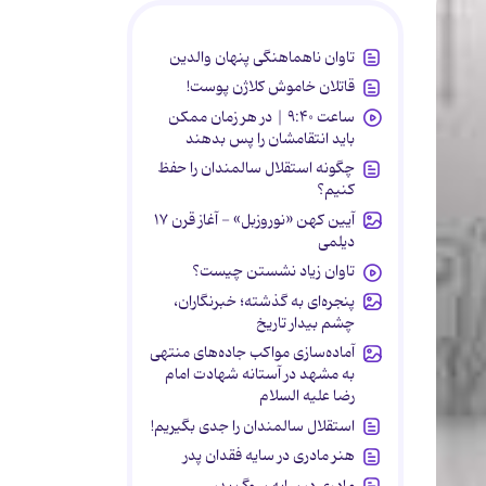
تاوان ناهماهنگی پنهان والدین
قاتلان خاموش کلاژن پوست!
ساعت ۹:۴۰ | در هر زمان ممکن
باید انتقامشان را پس بدهند
چگونه استقلال سالمندان را حفظ
کنیم؟
آیین کهن «نوروزبل» - آغاز قرن ۱۷
دیلمی
تاوان زیاد نشستن چیست؟
پنجره‌ای به گذشته؛ خبرنگاران،
چشم بیدار تاریخ
آماده‌سازی مواکب جاده‌های منتهی
به مشهد در آستانه شهادت امام
رضا علیه السلام
استقلال سالمندان را جدی بگیریم!
هنر مادری در سایه‌ فقدان پدر
مادری در سایه سوگ پدر