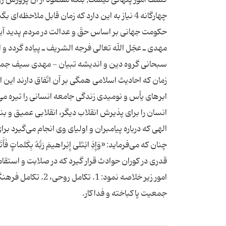
چهارگانه 4 نیاز به این دارد كه زمان قابل ملا
حكومت جهانی بر اساس حقّ و عدالت در مردم پدید آید
مهدی ـ عجّل اللّه تعالی فرجه الشریف ـ پیاده گردد 
زمان كه احادیث اسلامی همگی بر آن اتّفاق دارند این 
ابرهای یأس و نومیدی زندگی جامعه انسانی را تیره می
الهی كه درباره پیامبران و اولیای وی انجام می‌گیرد ب
جمعیت پاكباخته و فداكار.