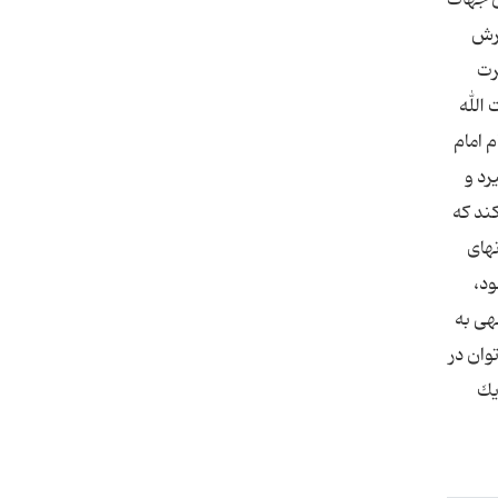
یرش
رت
 الله
نه‌های روشن قیام امام
رد و
ند كه
ماده می‌سازد. [3] . تمام آزمونهای
ود،
ین رادمرد الهی به
ارگانه را می‌توان در
انی از یك