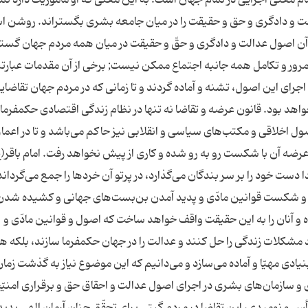
الت و دادگری و حق و حقیقت را در میان جامعه بشری بگستراند. روشن 
ه آن اصول عدالت و دادگری و حقّ و حقیقت در میان همه مردم جهان گس
با مرور و تكامل همه جانبه اجتماع ممكن نیست; برخی از آن مقدمات عبارتند
جرای این اصول، تشنه و آماده گردند و تا زمانی كه در مردم جهان تقاضای
واهد بود. قانون عرضه و تقاضا نه تنها در نظام زندگی اقتصادی حكمفرم
ول اخلاقی و مكتب‌های سیاسی و انقلابی نیز حاكم می‌باشد و تا در اعما
 عرضه آن با شكست رو به رو شده و كاری از پیش نخواهد رفت. امام باقر(
 دست خود را بر سر بندگان می‌گذارد، در پرتو آن خردها را جمع می‌گرداند
‌رسد». 1 البتّه گذشت زمان و شكست قوانین مادّی و پدید آمدن بن‌بست‌های جهانی و كشیده شد
ه و آنان را به این حقیقت واقف خواهد ساخت كه اصول و قوانین مادّی و
ند مشكلات زندگی را حل كنند و عدالت را در جهان حكمفرما سازند، بلكه 
ادی مهیّا و آماده می‌سازد و می‌دانیم كه این موضوع نیاز به گذشت زمان
ّی و سازمان‌های بشری در اجرای اصول عدالت و احقاق حق و برقراری امنیّ
یأس و نومیدی، این تقاضا در مردم گیتی برای تحقّق چنان آرمان الهی پدید 