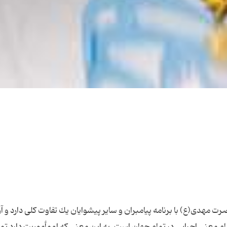
 مهدی(ع) با برنامه پیامبران و سایر پیشوایان یك تفاوت كلی دارد و آ
ام معنی اجرایی در تمام جهان است. به این معنی كه او مأموریت دارد تم