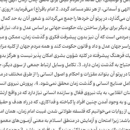
زمینه برای عرضه یك انقلاب جهانی به وسیله یك مرد الهی و آسمانی، از هر نظر مساعد گردد. 2 امام باقر(ع) م
می‌گذارد، در پرتو آن خردها را جمع می‌گرداند و شعور آنان به حد كمال
از سوی دیگر برای برقرار ساختن یك حكومت جهانی بر اساس عدل و داد، نیاز فر
و مردمی است كه آن نیز بدون پیشرفت فكری و گذشت زمان، ممكن و می
راسر جهان عدل و داد و قانون حكومت كند و همه مردم جهان از كلیه مزای
 یك فرهنگ پیشرفته در كلیّه شؤون بشری امكان پذیر نیست و هرگز بد
فرهنگ كامل، جامه عمل به خود نمی‌پوشد. این نیز احتیاج به گذشت زمان دارد. 3. تكامل وسایل ارتباط جمعی از سو
در پرتو آن بتواند مقرّرات و احكام و اصول انسانی را از طرق مختلف در م
كوتاهی به مردم جهان اعلام كند. این امر نیز بدون تكامل صنایع انسانی و گذشت زمان محقق نمی‌شود
انقلابی، به یك نیروی فعّال و سازنده انسانی نیاز دارد كه در واقع ارت
 به وجود آمدن چنین افراد پاكباخته و فداكاری، كه در راه هدف و حقیق
خی از روایات می‌خوانیم كه فلسفه طولانی شدن غیبت امام زمان، همان ام
د; زیرا امتحان و آزمایش در منطق اسـلام به معنی آزمـون‌های معمول
كشف امور پنهانی نیست; بلكه مقصود از آن پرورش روحیّات پاك و پدید آوردن حد