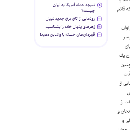
نتیجه حمله آمریکا به ایران
ی‌فرماید: «روزی كه قائم
چیست؟
رونمایی از اتاق برق جدید تبیان
زهرهای پنهان خانه را بشناسید!
اوان
قهرمان‌های خسته یا والدین مفید!
سّر
ای
ون یك
ی دیگر، چنین
دّت
. 4. پرورش نیروی انسانی از
ش
ت از
تحان و
ی و
اكثر ورزیدگی در افراد می‌باشد. 3 مجموع این جهات