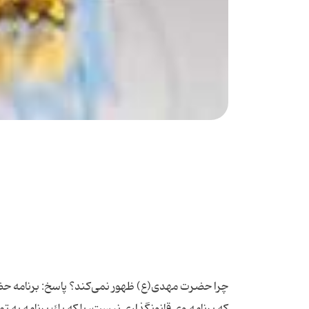
چرا حضرت مهدی(ع) ظهور نمی‌كند؟ پاسخ: برنامه حضرت
كه برنامه وی قانونگذاری نیست، بلكه یك برنامه به تم