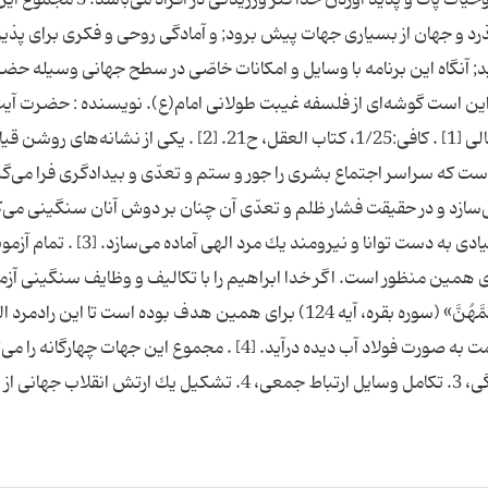
حظه‌ای بگذرد و جهان از بسیاری جهات پیش برود; و آمادگی روحی و فكری برای پذ
; آنگاه این برنامه با وسایل و امكانات خاصّی در سطح جهانی وسیله حض
و این است گوشه‌ای از فلسفه غیبت طولانی امام(ع). نویسنده : حضرت آیت
سبحانی گروه دین و اندیشه تبیان - مهدی سیف جمالی [1] . كافی:1/25، كتاب العقل، ح21. [2] . یكی از نشا
است كه سراسر اجتماع بشری را جور و ستم و تعدّی و بیدادگری فرا می‌گی
‌سازد و در حقیقت فشار ظلم و تعدّی آن چنان بر دوش آنان سنگینی می‌ك
انسان را برای پذیرش انقلاب دیگر، انقلابی عمیق و بنیادی به دست توانا و نیرومند یك مرد الهی آ
رای همین منظور است. اگر خدا ابراهیم را با تكالیف و وظایف سنگینی آزم
چنان كه می‌فرماید: «وَإِذِ ابْتَلى إِبْراهیمَ رَبُّهُ بِكَلماتٍٍ فَأَتَمَّهُنَّ» (سوره بقره، آیه 124) برای همین هدف بوده است تا ا
قدری در كوران حوادث قرار گیرد كه در صلابت و استقامت به صورت فولاد آب دیده درآید. [4] . مجموع این جهات چه
امور زیر خلاصه نمود: 1. تكامل روحی، 2. تكامل فرهنگی، 3. تكامل وسایل ارتباط جمعی، 4. تشكیل یك ارتش انقلاب جه