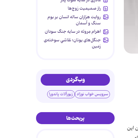
راز صمیمیت زوج‌ها
روایت هزاران ساله انسان بر بوم
سنگ و آسمان
اهرام مِروئه در سایه جنگ سودان
جنگل‌های یونان؛ نقاشیِ سوخته‌ی
زمین
وب‌گردی
سرویس خواب نوزاد
زیورآلات پاندورا
پربحث‌ها
ن این
ام