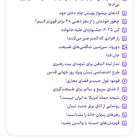
بی‌ادعا.
کدهای پیشواز پویش چله دعای عهد
چطور خودمان را از نظر ذهنی ۳۸ برابر قوی‌تر کنیم؟
کن ۲۰۲۵؛ جشنواره‌ای علیه خانواده
راز افرادی که کمتر ضرر می‌کنند!
دورود، سرزمین شگفتی‌های طبیعت
جان فدا
نماز لیله الدفن برای شهدای بیت رهبری
طرح اختصاصی تبیان ویژه روز جهانی قدس
فومو؛ غول جیب‌بر فضای مجازی!
۵ غذای سریع و سالم برای طبیعت‌گردی
نتیجه حمله آمریکا به ایران چیست؟
رونمایی از اتاق برق جدید تبیان
زهرهای پنهان خانه را بشناسید!
قهرمان‌های خسته یا والدین مفید!