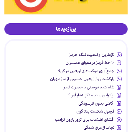
پربازدیدها
تازه‌ترین وضعیت تنگه هرمز
۱۰ خط قرمز در دعوای همسران
جمع‌آوری موکب‌های اربعین در کربلا
بازگشت زوار اربعین حسینی از مرز مهران
شاه کلید دوستی با حضرت امیر
اوکراین سند منگوله‌دار آمریکا!
آگاهی بدون فرسودگی
فرمول شکست پنتاگون
افشای اطلاعات برای ترور بارون ترامپ
نجات از غرق شدگی