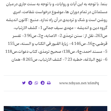
بنما. با توجه به این آیات و روایات، و با توجه به سنت جاری در میان
مسلمانان در تمام دوران ها، موضوع درخواست شفاعت، امری
روشن است و شک و تردیدی در آن راه ندارد. منبع : کانون اندیشه
گروه دین و اندیشه - مهدی سیف جمالی 1- کشف الارتباب،
ص263، نقل از : سنن ترمذی 2- الاصابه، ج2، ص96 3- تفسر
قرطبی،ج16، ص146 4- زیارة القبور فی الکتاب و السنه، ص155
5- مسند احمد،ج4، ص138؛ صحیح ترمذی، کتاب دعوات،ص118
6- نهج البلاغه، خطبه 23 7- کشف الارتباب، ص265 8-همان