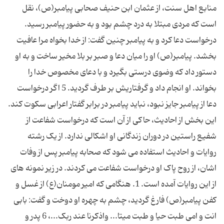
منابع اهل سنت، از عثمان ابن حنیف صحابی پیامبر(ص)، نقل
است که مردی مبتلا به درد چشم بود و به حضور پیامبر رسید.
درخواست دعا کرد و به پیامبر چنین گفت: از خدا بخواه مرا عافیت
بخشد. پیامبر(ص) او را میان دعا و صبر بر بلا مخیر ساخت و به او
دستور داد که وضوی درستی بگیرد و با دعای مخصوص خدا را
بخواند. او انجام داد و گرفتاریش بر طرف گردید. 5 اگر درخواست
دعا از پیامبر جایز نبود، نباید پیامبر در برابر گفتار اعرابی سکوت کند.
این بخش از احادیث، حاکی از آن است که درخواست شفاعت از
شفیع راستین در دوران زندگانی او اشکالی ندارد. از یک رشته
روایات و احادیث استفاده می شود که صحابه پیامبر پس از وفات
اشان، از روح پاک او درخواست شفاعت می کردند. در زیر نمونه های
از این روایات آمده است. 1. هنگامی که امیر مومنان(ع) از غسل و
کفن پیامبر(ص) فارغ گردید، چشم به چهره او دوخت و گفت: بابی
انت و امی طبت حیا و طبت میتا... واذکرنا عند ربک...، 6 پدر و