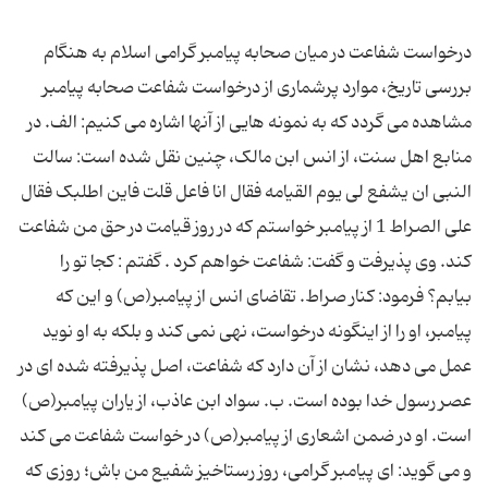
درخواست شفاعت در میان صحابه پیامبر گرامی اسلام به هنگام
بررسی تاریخ، موارد پرشماری از درخواست شفاعت صحابه پیامبر
مشاهده می گردد که به نمونه هایی از آنها اشاره می کنیم: الف. در
منابع اهل سنت، از انس ابن مالک، چنین نقل شده است: سالت
النبی ان یشفع لی یوم القیامه فقال انا فاعل قلت فاین اطلبک فقال
علی الصراط 1 از پیامبر خواستم که در روز قیامت در حق من شفاعت
کند. وی پذیرفت و گفت: شفاعت خواهم کرد . گفتم : کجا تو را
بیابم؟ فرمود: کنار صراط. تقاضای انس از پیامبر(ص) و این که
پیامبر، او را از اینگونه درخواست، نهی نمی کند و بلکه به او نوید
عمل می دهد، نشان از آن دارد که شفاعت، اصل پذیرفته شده ای در
عصر رسول خدا بوده است. ب. سواد ابن عاذب، از یاران پیامبر(ص)
است. او در ضمن اشعاری از پیامبر(ص) در خواست شفاعت می کند
و می گوید: ای پیامبر گرامی، روز رستاخیز شفیع من باش؛ روزی که