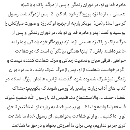
مادرم فدای تو، در دوران زندگی و پس از مرگ، پاک و پاکیزه
هستی...، از ما نزد پروردگار خود یاد کن. 2. پس از درگذشت رسول
گرامی اسلام(ص) ابوبکر پارچه از چهره او کنار زد و صورت مبارکش را
بوسید و گفت: پدر و مادرم فدای تو باد، در دوران زندگی و پس از
مرگ، پاک و پاکیزه هستی از ما نزد پروردگار خود یاد کن و ما را به
خاطر داشته باش. 7 اینها همگی بیانگر آن است که در شفاعت
خواهی، فرقی میان وضعیت زندگی و مرگ شفاعت کننده نیست و
اگر درخواست شفاعت از او، پس از مرگ شرک باشد، باید در دوران
زندگی نیز شرک شمرده شود. گذشته از این، عالمان بزرگ اسلام در
کتاب های آداب زیارت پیامبر یادآور می شوند که بگوییم: جئناک
لقضاء حقک... والاستشفاع بک فلیس لنا یا رسول الله شفیع غیرک
فاسغفرلنا واشفع لنا 8 ، ای پیامبر خدا، به زیارت تو شتافتیم تا حق
تو را ادا کنیم... و از تو شفاعت بخواهیم. ای رسول خدا، ما شفاعت
گری جز تو نداریم، پس برای ما آمرزش بخواه و در حق ما شفاعت