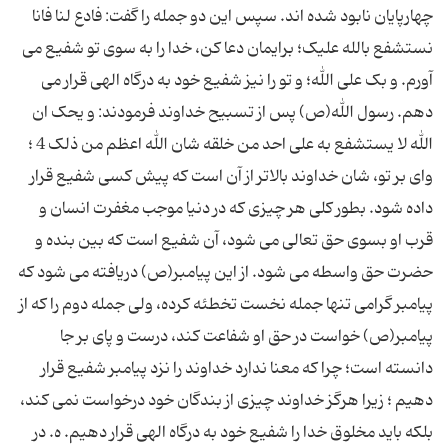
چهارپایان نابود شده اند. سپس این دو جمله را گفت: فادع لنا فانا
نستشفع بالله علیک؛ برایمان دعا کن، خدا را به سوی تو شفیع می
آورم. و بک علی الله؛ و تو را نیز شفیع خود به درگاه الهی قرار می
دهم. رسول الله(ص) پس از تسبیح خداوند فرمودند: و یحک ان
الله لا یستشفع به علی احد من خلقه شان الله اعظم من ذلک 4 ؛
وای بر تو، شان خداوند بالاتر از آن است که پیش کسی شفیع قرار
داده شود. بطور کلی هر چیزی که در دنیا موجب مغفرت انسان و
قرب او بسوی حق تعالی می شود، آن شفیع است که بین بنده و
حضرت حق واسطه می شود. از این پیامبر(ص) دریافته می شود که
پیامبر گرامی تنها جمله نخست تخطئه کرده، ولی جمله دوم را که از
پیامبر(ص) خواست در حق او شفاعت کند، درست و پای بر جا
دانسته است؛ چرا که معنا ندارد خداوند را نزد پیامبر شفیع قرار
دهیم ؛ زیرا هرگز خداوند چیزی از بندگان خود درخواست نمی کند،
بلکه باید مخلوق خدا را شفیع خود به درگاه الهی قرار دهیم. ه. در