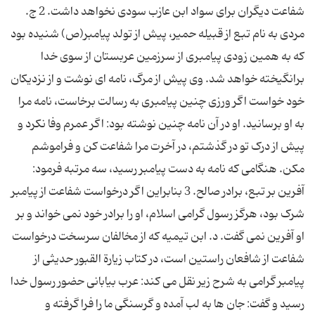
شفاعت دیگران برای سواد ابن عازب سودی نخواهد داشت. 2 ج.
مردی به نام تبع از قبیله حمیر، پیش از تولد پیامبر(ص) شنیده بود
که به همین زودی پیامبری از سرزمین عربستان از سوی خدا
برانگیخته خواهد شد. وی پیش از مرگ، نامه ای نوشت و از نزدیکان
خود خواست اگر ورزی چنین پیامبری به رسالت برخاست، نامه مرا
به او برسانید. او در آن نامه چنین نوشته بود: اگر عمرم وفا نکرد و
پیش از درک تو در گذشتم، در آخرت مرا شفاعت کن و فراموشم
مکن. هنگامی که نامه به دست پیامبر رسید، سه مرتبه فرمود:
آفرین بر تبع، برادر صالح. 3 بنابراین اگر درخواست شفاعت از پیامبر
شرک بود، هرگز رسول گرامی اسلام، او را برادر خود نمی خواند و بر
او آفرین نمی گفت. د. ابن تیمیه که از مخالفان سرسخت درخواست
شفاعت از شافعان راستین است، در کتاب زیارة القبور حدیثی از
پیامبر گرامی به شرح زیر نقل می کند: عرب بیابانی حضور رسول خدا
رسید و گفت: جان ها به لب آمده و گرسنگی ما را فرا گرفته و