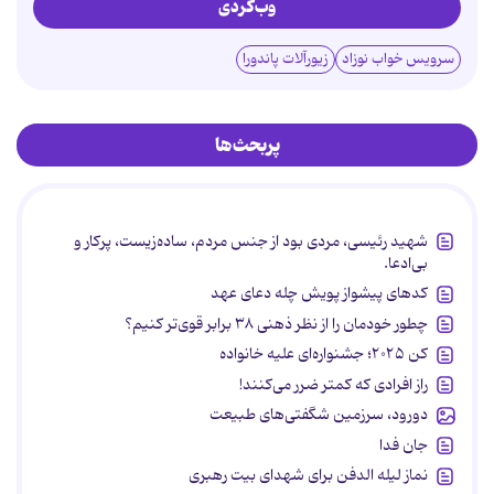
وب‌گردی
سرویس خواب نوزاد
زیورآلات پاندورا
پربحث‌ها
شهید رئیسی، مردی بود از جنس مردم، ساده‌زیست، پرکار و
بی‌ادعا.
کدهای پیشواز پویش چله دعای عهد
چطور خودمان را از نظر ذهنی ۳۸ برابر قوی‌تر کنیم؟
کن ۲۰۲۵؛ جشنواره‌ای علیه خانواده
راز افرادی که کمتر ضرر می‌کنند!
دورود، سرزمین شگفتی‌های طبیعت
جان فدا
نماز لیله الدفن برای شهدای بیت رهبری