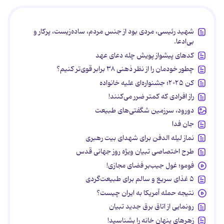
شهید رئیسی، مردی بود از جنس مردم، ساده‌زیست، پرکار و
بی‌ادعا.
کدهای پیشواز پویش چله دعای عهد
چطور خودمان را از نظر ذهنی ۳۸ برابر قوی‌تر کنیم؟
کن ۲۰۲۵؛ جشنواره‌ای علیه خانواده
راز افرادی که کمتر ضرر می‌کنند!
دورود، سرزمین شگفتی‌های طبیعت
جان فدا
نماز لیله الدفن برای شهدای بیت رهبری
طرح اختصاصی تبیان ویژه روز جهانی قدس
فومو؛ غول جیب‌بر فضای مجازی!
۵ غذای سریع و سالم برای طبیعت‌گردی
نتیجه حمله آمریکا به ایران چیست؟
رونمایی از اتاق برق جدید تبیان
زهرهای پنهان خانه را بشناسید!