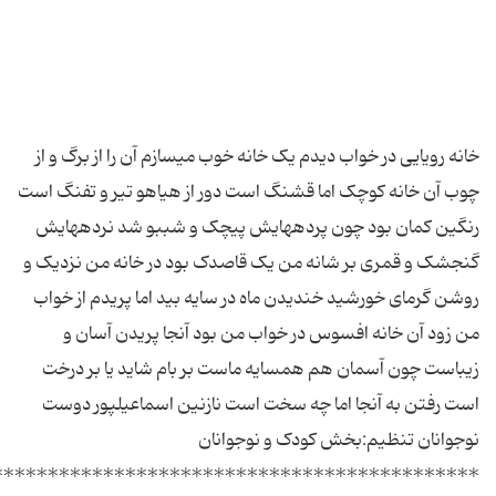
خانه⁪ رویایی⁪ در خواب دیدم یک خانه خوب می⁪سازم آن را از برگ و از
چوب آن خانه کوچک اما قشنگ است دور از هیاهو تیر و تفنگ است
رنگین کمان بود چون پرده⁪هایش پیچک و شب⁪بو شد نرده⁪هایش
گنجشک و قمری بر شانه من یک قاصدک بود در خانه من نزدیک و
روشن گرمای خورشید خندیدن ماه در سایه بید اما پریدم از خواب
من زود آن خانه افسوس در خواب من بود آنجا پریدن آسان و
زیباست چون آسمان هم همسایه ماست بر بام شاید یا بر درخت
است رفتن به آنجا اما چه سخت است نازنین اسماعیل⁪پور دوست
نوجوانان تنظیم:بخش کودک و نوجوانان
********************************************