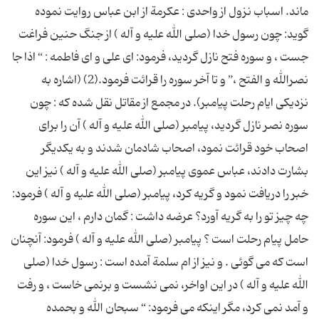
ماند. اسباب نزول از واحدى : عكرمة از ابن عباس روایت نموده
گوید: چون رسول خدا (صلى الله علیه و آله ) از جنگ حنین فراغت
جست ، و سوره فتح نازل گردید، فرمود: اى على و اى فاطمه : “ اذا جا
نصرالله و الفتح ،” و تا آخر سوره را قرائت فرمود.(2) (اشاره به
نزدیكى ایام رحلت پیامبر). در مجمع از مقاتل نقل شده که : چون
سوره نصر نازل گردید، پیامبر (صلى الله علیه و آله ) آن را براى
اصحاب خود قرائت نمود، اصحاب شادمان شدند و به یكدیگر
بشارت دادند، عباس عموى پیامبر (صلى الله علیه و آله ) نیز این
خبر را دریافت نمود و گریه كرد، پیامبر (صلى الله علیه و آله ) فرمود:
چه چیز تو را به گریه آورد؟ عرضه داشت : گمان دارم ، این سوره
حامل پیام رحلت است ؟ پیامبر (صلى الله علیه و آله ) فرمود: آنچنان
است كه مى گوئى . و نیز از ام سلمة آمده است : رسول خدا (صلى
الله علیه و آله ) در این اواخر، نمى نشست و برنمى خاست ، و رفت
و آمد نمى كرد، مگر اینكه مى فرمود: “ سبحان الله و بحمده