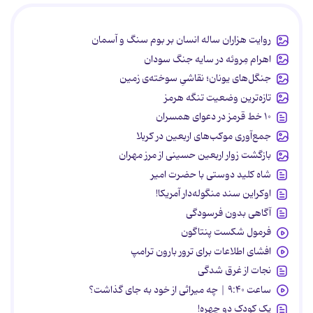
روایت هزاران ساله انسان بر بوم سنگ و آسمان
اهرام مِروئه در سایه جنگ سودان
جنگل‌های یونان؛ نقاشیِ سوخته‌ی زمین
تازه‌ترین وضعیت تنگه هرمز
۱۰ خط قرمز در دعوای همسران
جمع‌آوری موکب‌های اربعین در کربلا
بازگشت زوار اربعین حسینی از مرز مهران
شاه کلید دوستی با حضرت امیر
اوکراین سند منگوله‌دار آمریکا!
آگاهی بدون فرسودگی
فرمول شکست پنتاگون
افشای اطلاعات برای ترور بارون ترامپ
نجات از غرق شدگی
ساعت ۹:۴۰ | چه میراثی از خود به جای گذاشت؟
یک کودک دو چهره!