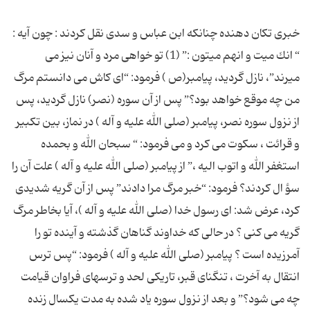
خبری تکان دهنده چنانکه ابن عباس و سدى نقل کردند : چون آیه :
“ انك میت و انهم میتون :” (1) تو خواهى مرد و آنان نیز مى
میرند”، نازل گردید، پیامبر(ص ) فرمود: “اى كاش مى دانستم مرگ
من چه موقع خواهد بود؟” پس از آن سوره (نصر) نازل گردید، پس
از نزول سوره نصر، پیامبر (صلى الله علیه و آله ) در نماز، بین تكبیر
و قرائت ، سكوت مى كرد و مى فرمود: “ سبحان الله و بحمده
استغفر الله و اتوب الیه ،” از پیامبر (صلى الله علیه و آله ) علت آن را
سؤ ال كردند؟ فرمود: “خبر مرگ مرا دادند” پس از آن گریه شدیدى
كرد، عرض شد: اى رسول خدا (صلى الله علیه و آله )، آیا بخاطر مرگ
گریه مى كنى ؟ در حالى كه خداوند گناهان گذشته و آینده تو را
آمرزیده است ؟ پیامبر (صلى الله علیه و آله ) فرمود: “پس ترس
انتقال به آخرت ، تنگناى قبر، تاریكى لحد و ترسهاى فراوان قیامت
چه مى شود؟” و بعد از نزول سوره یاد شده به مدت یكسال زنده