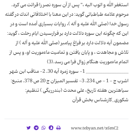
استغفر الله و اتوب الیه ،” پس از آن سوره نصر را قرائت مى كرد.
مرحوم علامه طباطبائى گوید: در این معنا با اختلافاتى اندك در گفته
رسول خدا (صلى الله علیه و آله )، روایات بسیارى آمده است و در
این كه چگونه این سوره دلالت دارد بر فرارسیدن ایام رحلت ، گوید:
مضمون آیه دلالت دارد بر فراغ پیامبر (صلى الله علیه و آله ) از
تلاش و مجاهدت ، و پایان یافتن و تمامیت ماءموریت او، و پس از
اتمام ماءموریت هنگام زوال فرا مى رسد.(3)
__________________ 1- سوره زمره آیه 30. 2- مناقب ابن شهر
اشرب ج - 1 - ص 234. 3- تفسیر المیزان ج 20 ص 378. منبع:
سیاهترین هفته تاریخ، على محدث (بندرریگى ) تنظیم:
شکوری_کارشناس بخش قرآن