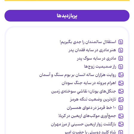
پربازدیدها
استقلال سالمندان را جدی بگیریم!
هنر مادری در سایه‌ فقدان پدر
مادری در سایه سوگ پدر
راز صمیمیت زوج‌ها
روایت هزاران ساله انسان بر بوم سنگ و آسمان
اهرام مِروئه در سایه جنگ سودان
جنگل‌های یونان؛ نقاشیِ سوخته‌ی زمین
تازه‌ترین وضعیت تنگه هرمز
۱۰ خط قرمز در دعوای همسران
جمع‌آوری موکب‌های اربعین در کربلا
بازگشت زوار اربعین حسینی از مرز مهران
شاه کلید دوستی با حضرت امیر