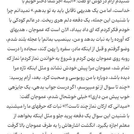
شنیدم آرام در گوش او گفت: «البته اجر شما دختر خوبم با
خداست، اما من یک هدیه‏ی ناقابل باید به تو بدهم.» نمی‏دانم چرا
با شنیدن این جمله، یک دفعه دلم هری ریخت. در عالم کودکی با
خودم فکر کردم که ای داد بیداد، الان است که عموجان ، هدیه‏ای
که آورده را به نبات بدهد و من، بی‏نصیب بمانم! با عجله بلند شدم،
وضو گرفتم و قبل از اینکه مادر، سفره را پهن کند، سجاده را درست
روبه روی عموجان پهن کردم و شروع به خواندن نماز کردم! نماز که
تمام شد، عموجان مرا پیش خودش نشاند و مثل اینکه تازه مرا
دیده باشد، دوباره با من روبوسی و صحبت کرد. بعد، آرام پرسید:
«چند تا سوال از تو می‏پرسم، اگر درست جواب بدهی، یک جایزه‏ی
خوب پیش من داری!» خیلی خوشحال شدم، عموجان گفت:
«می‏دانی که ارکان نماز چند تاست؟!» نبات که حرف‏های ما را می‏شنید
با شنیدن این سوال یک دفعه پرید جلو و مثل اینکه بخواهد از
معلم اجازه بگیرد. انگشت اشاره‏اش را به طرف عموجان بالا گرفت