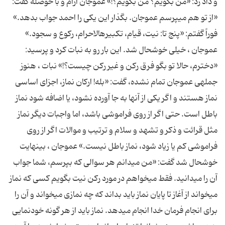
و داد زد: «من بگویم؟ من بگویم؟!» عموجان آرام و با حوصله گفت:
«از تو هم می‏پرسم عموجان. بگذار این یکی را احمد جواب بدهد.»
فوراً گفتم: «پنج تا: نیت، قیام، تکبیره‏الاحرام، رکوع و سجود.»
عموجان ، خیلی خوشحال شد. این بار رو به نبات کرد و پرسید:
«دخترم، حالا تو بگو فرق رکن و غیر رکن چیست؟!» نبات ، هنوز
جمله‏ی عموجان تمام نشده، گفت: «بله! ارکان نماز، اجزای اساسی
نماز هستند و اگر یکی از آنها به جا آورده نشود، یا اضافه شود نماز
باطل است. حتی اگر از روی فراموشی باشد، اما واجبات دیگر نماز
مثل قرائت و ذکر و تشهد و سلام و ترتیب و موالات اگر از روی
فراموشی کم یا زیاد شود، نماز باطل نیست.» عموجان ، بی‏نهایت
خوشحال شد گفت: «من می‏دانم هر سوالی که بپرسم، شما جواب
آن را می‏دانید. فقط می‏خواهم در مورد رکن نیت بگویم کسی که نماز
می‏خواند از آغاز تا پایان نماز باید بداند که چه نمازی می‏خواند و آن را
برای انجام فرمان خدا انجام می‏دهد. نماز باید از هر گونه خودنمایی