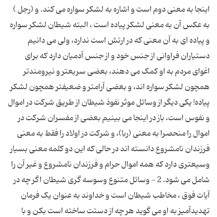
اینجا به معنى دوم است و اشاره به لشکر سواره مى کند. و (رجل )
به عکس آن به معنى لشکر پیاده است ، البته شیطان لشکر سواره
و پیاده اى به آن معنى که در ارتش است ندارد، ولى مى دانیم
دستیاران فراوانى از جنس خود و از جنس آدمیان دارد که براى
اغواى مردم به او کمک مى دهند، بعضى سریعتر و نیرومندتر
همچون لشکر سواره اند، و بعضى آرامتر و ضعیفتر همچون لشکر
پیاده! یکى دیگر از وسائل موثر نفوذ شیطان از طریق شرکت در اموال
و نفوس است، باز در اینجا مى بینیم بعضى از مفسران شرکت در
اموال را منحصرا به معنى (ربا)، و شرکت در اولاد را فقط به معنى
فرزندان نامشروع دانسته اند در حالى که این دو کلمه معنى بسیار
وسیعترى دارد که همه اموال حرام و فرزندان نامشروع و غیر آن را
شامل مى شود. 2 - وسائل متنوع وسوسه گرى شیطان اگر چه در
آیات فوق ، مخاطب شیطان است و خداوند به عنوان یک فرمان
تهدیدآمیز به او مى گوید هر چه از دستت ساخته است بکن و با