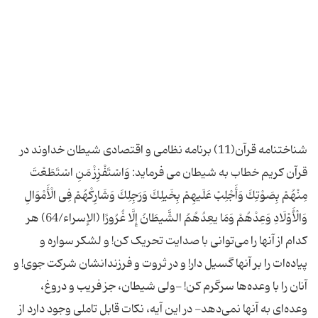
شناختنامه قرآن(11) برنامه نظامی و اقتصادی شیطان خداوند در
قرآن کریم خطاب به شیطان می فرماید: وَاسْتَفْزِزْ مَنِ اسْتَطَعْتَ
مِنْهُمْ بِصَوْتِكَ وَأَجْلِبْ عَلَیهِمْ بِخَیلِكَ وَرَجِلِكَ وَشَارِكْهُمْ فِی الْأَمْوَالِ
وَالْأَوْلَادِ وَعِدْهُمْ وَمَا یعِدُهُمُ الشَّیطَانُ إِلَّا غُرُورًا (الإسراء/64) هر
کدام از آنها را می‌توانی با صدایت تحریک کن! و لشکر سواره و
پیاده‌ات را بر آنها گسیل دار! و در ثروت و فرزندانشان شرکت جوی! و
آنان را با وعده‌ها سرگرم کن! -ولی شیطان، جز فریب و دروغ،
وعده‌ای به آنها نمی‌دهد- در این آیه، نکات قابل تاملی وجود دارد از