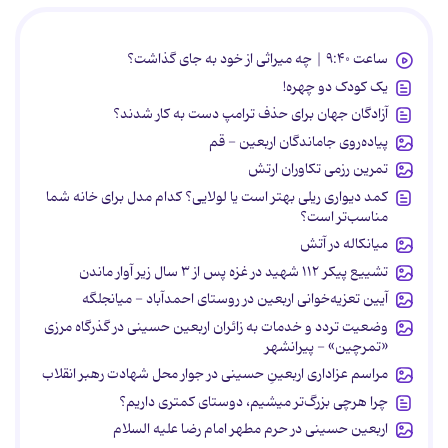
ساعت ۹:۴۰ | چه میراثی از خود به جای گذاشت؟
یک کودک دو چهره!
آزادگان جهان برای حذف ترامپ دست به کار شدند؟
پیاده‌روی جاماندگان اربعین - قم
تمرین رزمی تکاوران ارتش
کمد دیواری ریلی بهتر است یا لولایی؟ کدام مدل برای خانه شما
مناسب‌تر است؟
میانکاله در آتش
تشییع پیکر ۱۱۲ شهید در غزه پس از ۳ سال زیر آوار ماندن
آیین تعزیه‌خوانی اربعین در روستای احمدآباد - میانجلگه
وضعیت تردد و خدمات به زائران اربعین حسینی در گذرگاه مرزی
«تمرچین» - پیرانشهر
مراسم عزاداری اربعینِ حسینی در جوار محل شهادت رهبر انقلاب
چرا هرچی بزرگ‌تر میشیم، دوستای کمتری داریم؟
اربعین حسینی در حرم مطهر امام رضا علیه السلام