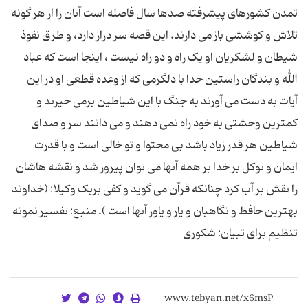
تمدن کشورهاى پیشرفته صدها سال فاصله است آنان را از هر گونه
تلاش و کوششى باز مى دارند. این قصه سر دراز دارد، و طرق نفوذ
شیطان و لشکریان او یک راه و دو راه نیست ، اینجا است که عباد
الله و بندگان راستین خدا با دلگرمى که از وعده قطعى او در این
آیات به دست مى آورند به جنگ با این شیاطین برمى خیزند و
کمترین وحشتى به خود راه نمى دهند و مى دانند سر و صداى
شیاطین هر قدر زیاد باشد بى محتوا و تو خالى است و با قدرت
ایمان و توکل بر خدا بر همه آنها مى توان پیروز شد و نقشه هاشان
را نقش بر آب کرد چنانکه قرآن مى گوید و کفى بربک وکیلا: (خداوند
بهترین حافظ و نگاهبان و یار و یاور آنها است ). منبع: تفسیر نمونه
تنظیم برای تبیان: شکوری