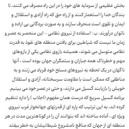
بخش عظیمى از سرمایه هاى خود را در این راه مصرف مى کنند، تا
بندگان خدا را استعمار کنند و از راه حق که راه آزادى و استقلال و
ایمان و تقوى است منحرف سازند و به صورت بردگانى بى اراده و
ناتوان درآورند. ب : استفاده از نیروى نظامى - این منحصر به عصر و
زمان ما نیست که شیاطین براى یافتن منطقه هاى نفوذ به قدرت
نظامى متوسل مى شوند، همیشه بازوى نظامى یکى از بازوهاى
مهم و خطرناک همه جباران و ستمگران جهان بوده است ، آنها
ناگهان در یک لحظه به نیروهاى مسلح خود فریاد مى زنند و به
مناطقى که ممکن است با مقاومت سرسختانه، آزادى و استقلال
خویش را بازیابند گسیل مى دارند، و حتى در عصر خود مى بینیم
برنامه گسیل سریع که درست همان مفهوم (اجلاب ) را دارد تنظیم
کرده اند، به این ترتیب که پاره اى از قدرتهاى جهانخوار غرب نیروى
ویژه اى ، آماده ساخته اند که بتوانند آن را در کوتاهترین مدت در هر
منطقه اى از جهان که منافع نامشروع شیطانیشان به خطر بیفتد