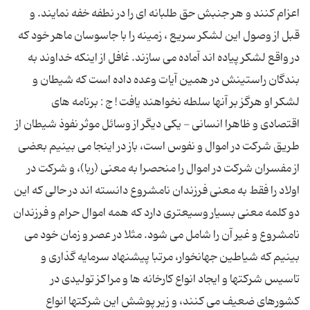
اعزام کنند و هر جنبش حق طلبانه اى را در نطفه خفه نمایند. و
قبل از وصول این لشکر سریع ، زمینه را با جاسوسان ماهر خود که
در واقع لشکر پیاده اند آماده مى سازند. غافل از اینکه خداوند به
بندگان راستینش در همین آیات وعده داده است که شیطان و
لشکر او هرگز بر آنها سلطه نخواهند یافت ! ج : برنامه هاى
اقتصادى و ظاهرا انسانى - یکى دیگر از وسائل موثر نفوذ شیطان از
طریق شرکت در اموال و نفوس است، باز در اینجا مى بینیم بعضى
از مفسران شرکت در اموال را منحصرا به معنى (ربا)، و شرکت در
اولاد را فقط به معنى فرزندان نامشروع دانسته اند در حالى که این
دو کلمه معنى بسیار وسیعترى دارد که همه اموال حرام و فرزندان
نامشروع و غیر آن را شامل مى شود. مثلا در عصر و زمان خود مى
بینیم که شیاطین جهانخوار، مرتبا پیشنهاد سرمایه گذارى و
تاسیس شرکتها و ایجاد انواع کارخانه ها و مراکز تولیدى در
کشورهاى ضعیف مى کنند، و زیر پوشش این شرکتها انواع