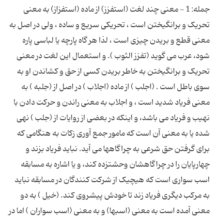
جمله: 1 - معنى چند لغت (استفزز) از ماده (استفزاز) به معنى
تحریک و برانگیختن است ، تحریکى سریع و ساده ، ولى در اصل به
معنى قطع و بریدن چیزى است ، لذا هر گاه پارچه یا لباسى پاره
شود، عرب مى گوید (تفزز الثوب ). و استعمال این لغت در معنى
تحریک و برانگیختن به خاطر بریدن کسى از حق و کشاندن او به
سوى باطل است . (اجلب ) از ماده (اجلاب ) در اصل از (جلبه ) به
معنى فریاد شدید است ، و اجلاب به معنى راندن و حرکت دادن با
نهیب و فریاد مى باشد، و اینکه در بعضى از روایات از (جلب ) نهى
شده یا به معنى آن است که مامور جمع آورى زکات به هنگامى که
براى گرفتن حق شرعى به چراگاهها مى آید. نباید فریاد بزند و
چهارپایان را در چراگاهشان وحشتزده کند، و یا اشاره به مسابقه
اسب سوارى است که هیچیک از شرکت کنندگان در مسابقه نباید
به مرکب دیگرى فریاد زند تا خودش پیشروى کند. (خیل ) به دو
معنى آمده است به معنى (اسبها) و به معنى (اسب سواران ) اما در