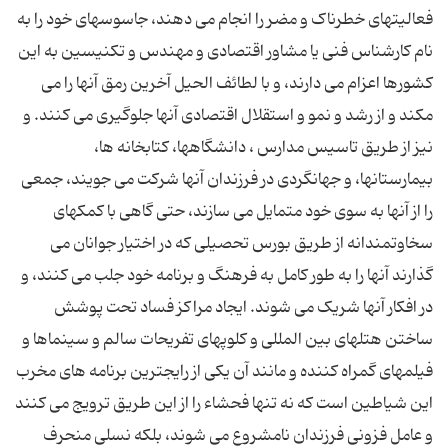
فعالیتهاى خطرناک و مضر را انجام مى دهند، جاسوسهاى خود را به
نام کارشناس فنى یا مشاور اقتصادى و مهندس و تکنیسین به این
کشورها اعزام مى دارند، و با لطائف الحیل آخرین رمق آنها را مى
مکند و از رشد و نمو و استقلال اقتصادى آنها جلوگیرى مى کنند. و
نیز از طریق تاسیس مدارس ، دانشگاهها، کتابخانه ها،
بیمارستانها، و جهانگردى در فرزندان آنها شرکت مى جویند، جمعى
را از آنها به سوى خود متمایل مى سازند، حتى گاهى با کمکهاى
سخاوتمندانه از طریق بورس تحصیلى که در اختیار جوانان مى
گذارند آنها را به طور کامل به فرهنگ و برنامه خود جلب مى کنند، و
در افکار آنها شریک مى شوند. ایجاد مراکز فساد تحت پوشش
ساختن هتلهاى بین المللى و کلوپهاى تفریحات سالم و سینماها و
فیلمهاى گمراه کننده و مانند آن یکى از رایجترین برنامه هاى مخرب
این شیاطین است که نه تنها فحشاء را از این طریق ترویج مى کنند
و عامل فزونى فرزندان نامشروع مى شوند، بلکه نسلى منحرف