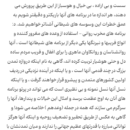
سست و بى اراده ، بى خیال و هوسباز از این طریق پرورش مى
دهند، هر اندازه ما در برنامه هاى آنها باریکتر و دقیقتر شویم به
عمق خطرات این وسوسه هاى شیطانى آشناتر خواهیم شد. د:
برنامه هاى مخرب روانى - استفاده از وعده هاى مغرور کننده و
انواع فریبها و نیرنگها یکى دیگر از برنامه هاى شیطانها است ، آنها
روانشناسان و روانکاوان ماهرى را براى اغفال و فریب مردم ساده
دل و حتى هوشیار تربیت کرده اند، گاهى به نام اینکه دروازه تمدن
بزرگ در چند قدمى آنها است ، و یا اینکه در آینده نزدیکى در ردیف
اولین کشورهاى متمدن و پیشرو قرار خواهند گرفت ، و یا اینکه
نسل آنها نسل نمونه و بى نظیرى است که مى تواند در پرتو برنامه
هاى آنان به اوج عظمت برسد و امثال این خیالات و پندارها، آنها را
سرگرم مى سازند که همه در جمله (وعدهم ) خلاصه مى شود! و
گاهى به عکس از طریق تحقیر و تضعیف روحیه و اینکه آنها هرگز
توانائى مبارزه با قدرتهاى عظیم جهانى را ندارند و میان تمدنشان با