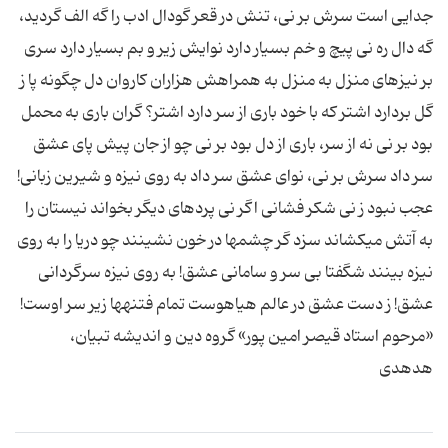
جدایی است سرش بر نی، تنش در قعر گودال ادب را گه الف گردید،
گه دال ره نی پیچ و خم بسیار دارد نوایش زیر و بم بسیار دارد سری
بر نیزه‎ای منزل به منزل به همراهش هزاران کاروان دل چگونه پا ز
گل بردارد اشتر که با خود باری از سر دارد اشتر؟ گران باری به محمل
بود بر نی نه از سر، باری از دل بود بر نی چو از جان پیش پای عشق
سر داد سرش بر نی، نوای عشق سر داد به روی نیزه و شیرین زبانی!
عجب نبود ز نی شکر فشانی اگر نی پرده‎ای دیگر بخواند نیستان را
به آتش می‎کشاند سزد گر چشم‎ها در خون نشینند چو دریا را به روی
نیزه بینند شگفتا بی سر و سامانی عشق! به روی نیزه سرگردانی
عشق! ز دست عشق در عالم هیاهوست تمام فتنه‎ها زیر سر اوست!
«مرحوم استاد قیصر امین پور» گروه دین و اندیشه تبیان،
هدهدی