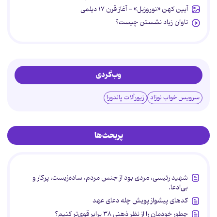
آیین کهن «نوروزبل» - آغاز قرن ۱۷ دیلمی
تاوان زیاد نشستن چیست؟
وب‌گردی
سرویس خواب نوزاد
زیورآلات پاندورا
پربحث‌ها
شهید رئیسی، مردی بود از جنس مردم، ساده‌زیست، پرکار و
بی‌ادعا.
کدهای پیشواز پویش چله دعای عهد
چطور خودمان را از نظر ذهنی ۳۸ برابر قوی‌تر کنیم؟