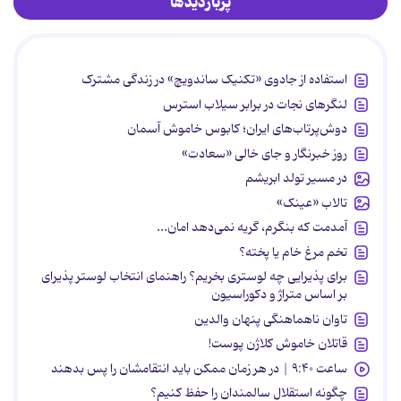
پربازدیدها
استفاده از جادوی «تکنیک ساندویچ» در زندگی مشترک
لنگرهای نجات در برابر سیلاب استرس
دوش‌پرتاب‌های ایران؛ کابوس خاموش آسمان
روز خبرنگار و جای خالی «سعادت»
در مسیر تولد ابریشم
تالاب «عینک»
آمدمت که بنگرم، گریه نمی‌دهد امان...
تخم مرغ خام یا پخته؟
برای پذیرایی چه لوستری بخریم؟ راهنمای انتخاب لوستر پذیرای
بر اساس متراژ و دکوراسیون
تاوان ناهماهنگی پنهان والدین
قاتلان خاموش کلاژن پوست!
ساعت ۹:۴۰ | در هر زمان ممکن باید انتقامشان را پس بدهند
چگونه استقلال سالمندان را حفظ کنیم؟