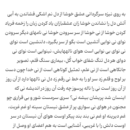
به روی نیزه سرگردانی عشق خوشا از دل نم اشکی فشاندن به آبی
آتش دل را نشاندن خوشا زان عشقبازان یاد کردن زبان را زخمه فریاد
کردن خوشا از نی خوشا از سر سرودن خوشا نی نامه‎ای دیگر سرودن
نوای نی نوایی آتشین است بگو از سر بگیرد، دلنشین است نوای
نی نوای بی نوایی است هوای ناله‎هایش، نینوایی است نوای نی
دوای هر دل تنگ شفای خواب گُل، بیماری سنگ قلم، تصویر
جانکاهی است از نی علم، تمثیل کوتاهی است از نی خدا چون دست
بر لوح و قلم زد سر او را به خط نی رقم زد دل نی ناله‎ها دارد از آن روز
از آن روز است نی را ناله پرسوز چه رفت آن روز در اندیشه نی که
اینسان شد پریشان بیشه نی؟ سری سرمست شور و بی قراری چو
مجنون در هوای نی سواری پر از عشق نیستان سینه او غم غربت،
غم دیرینه او غم نی بند بند پیکر اوست هوای آن نیستان در سر
اوست دلش را با غریبی، آشنایی است به هم اعضای او وصل از