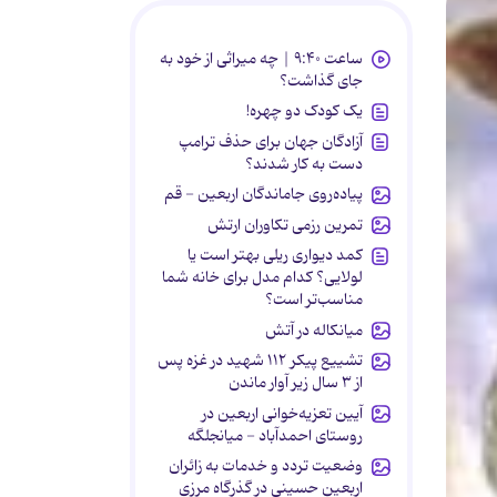
ساعت ۹:۴۰ | چه میراثی از خود به
جای گذاشت؟
یک کودک دو چهره!
آزادگان جهان برای حذف ترامپ
دست به کار شدند؟
پیاده‌روی جاماندگان اربعین - قم
تمرین رزمی تکاوران ارتش
کمد دیواری ریلی بهتر است یا
لولایی؟ کدام مدل برای خانه شما
مناسب‌تر است؟
میانکاله در آتش
تشییع پیکر ۱۱۲ شهید در غزه پس
از ۳ سال زیر آوار ماندن
آیین تعزیه‌خوانی اربعین در
روستای احمدآباد - میانجلگه
وضعیت تردد و خدمات به زائران
اربعین حسینی در گذرگاه مرزی