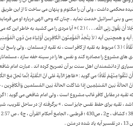
ده محکمی داشت ، ولی آن را مکتوم و پنهان می ساخت تا از این طریق ب
ی و بنی اسرائیل خدمت نماید . چنان که وحی الهی درباره او می فرماید 
{وَقَالَ رَجُلٌ مُؤْمِنٌ مِنْ آلِ فِرْعَوْنَ یَکْتُمُ إِیمَانَهُ أَتَقْتُلُونَ رَجُلا أَنْ یَقُولَ رَبِّی اللهُ . . . } ( 2 ) « آیا مردی را می کشید به 
ه { لاَ یَتَّخِذْ الْمُؤْمِنُونَ الْکَافِرِینَ أَوْلِیَاءَ مِنْ دُونِ الْمُؤْمِنِین
یَفْعَلْ ذَلِکَ فَلَیْسَ مِنْ اللهِ فِی شَیْء إِلاَّ أَنْ تَتَّقُوا مِنْهُمْ تُقَاةً } ( 3 ) مربوط به تقیه از کافر است ، نه تقیه از مسلمان . و
ی های مشروع را مصادره کند و نفس ها را در سینه خفه سازد ، مسلمانان
یاری از دانشمندان اهل سنت بر آن تصریح کرده اند . عبارت امام شافعی
وا مِنْهُمْ تُقَاةً} می گوید : «ظاهِرُ الآیة عَلی اَنَّ التَّقیَّةَ اِنَّما تَحلّ مَعَ الکُف
نَّ الحالَةَ بَینَ المُسْلِمِین إِذا شاکَلت الحالَة بَین المُسلمین وَالْکافِرِین ، ح
 ( 4 ) « ظاهر آیه این است که تقیه در مقابل کافر غالب مشروع است ، ولی امام شافعی می گوید : 
شد ، تقیه برای حفظ نفس جایز است . » برگرفته از: در ساحل تقریب، شی
جعفر سبح