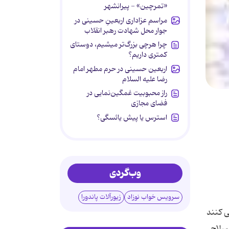
«تمرچین» - پیرانشهر
مراسم عزاداری اربعینِ حسینی در
جوار محل شهادت رهبر انقلاب
چرا هرچی بزرگ‌تر میشیم، دوستای
کمتری داریم؟
اربعین حسینی در حرم مطهر امام
رضا علیه السلام
راز محبوبیت غمگین‌نمایی در
فضای مجازی
استرس یا پیش یائسگی؟
وب‌گردی
سرویس خواب نوزاد
زیورآلات پاندورا
ی کنند
 سلاح