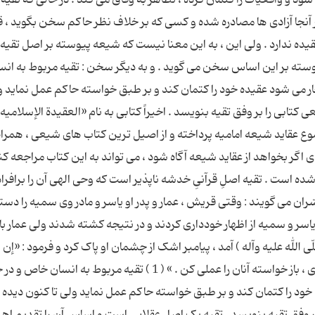
نجا آزادی ها مصادره شده و کسی که بر خلاف نظر حاکم سخن بگوید ، ق
ده ندارد . ولی این ، به این معنا نیست که شیعه پیوسته بر اصل تقیه 
یوسته بر این اساس سخن می گوید . و به دیگر سخن : تقیه مربوط به انس
 می شود عقیده خود را کتمان کند و بر طبق خواسته حاکم عمل نماید ول
بی را بر وفق تقیه بنویسد . اخیراً کتابی به نام «العقیدة الإسلامیه»
جموع عقاید شیعه امامیه پرداخته و از اصیل ترین کتاب های شیعی ، همراه 
ی اگر بخواهد از عقاید شیعه آگاه شود ، می تواند به این کتاب مراجعه کن
ه است . تقیه اصلِ قرآنیِ خدشه ناپذیر است که وحی الهی آن را برافراد
ّران می گویند : وقتی قریش ، عمار و پدر او یاسر و مادر وی سمیه را دست
 یاسر و سمیه از اظهار خودداری کردند و در نتیجه کشته شدند ولی عمار با 
ی الله علیه وآله ) آمد ، پیامبر اشک از چشمان او پاک کرد و فرمود : «إن
عادُوالَکَ فَعُد لَهُمْ بما قلت» ؛ « اگر بار دیگر گرفتار شدی ، باز خواسته آنان را عملی کن . » ( 1 ) تقیه مربوط به ان
ود را کتمان کند و بر طبق خواسته حاکم عمل نماید ولی تا کنون دیده 
فق تقیه بنویسد . تقیه یک اصل عقلایی است و اساس آن را تقدیم اهم