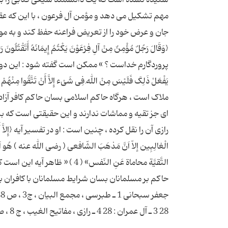
مهم تشکیل می دهد و مؤمن آل فرعون ، با این که عقی
جان و عرض خود را از تعریض فراعنه حفظ کند و به موس
پروردگارم خداست ؟ » ممکن است گفته شود : این دو آیه و همچنین آی
ملاک است ، هرگاه حاکم اسلامی بسان حاکم کافر آزاد
ای جز تقیه و مماشات ندارند و این حقیقتی است که بس
رازی آن را نقل کرده ، چنین است : او در تفسیر آیه {إِلاَّ أَنْ تَتَّقُ
الْغالِبِین إلاّ اَنَّ مَذهَبَ الشّافعی ( رضی الله عنه ) هُو اَ
التَّقیَّة محاماة عَنِ النّفس»
حاکم بر مسلمانان بسان شرایط مسلمانان با کافران با
28 3 ـ آل عمران : 28 4 ـ رازی ، مفاتیح الغیب ، ج 8 ، ص 13 ، در تفسیر آیه یاد شده در متن .