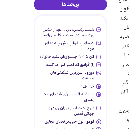
پربحث‌ها
لع و
تکیه
ان
شهید رئیسی، مردی بود از جنس
مردم، ساده‌زیست، پرکار و بی‌ادعا.
ی تا
کدهای پیشواز پویش چله دعای
 در
عهد
با
کن ۲۰۲۵؛ جشنواره‌ای علیه خانواده
د و
راز افرادی که کمتر ضرر می‌کنند!
دورود، سرزمین شگفتی‌های
طبیعت
گیر
جان فدا
آنان
نماز لیله الدفن برای شهدای بیت
رهبری
طرح اختصاصی تبیان ویژه روز
سان خاص و در جریان
جهانی قدس
و
فومو؛ غول جیب‌بر فضای مجازی!
 بر