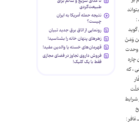
۵ غذای سریع و سالم برای
طبیعت‌گردی
تواند
نتیجه حمله آمریکا به ایران
:
چیست؟
خاطر این که می گوید
رونمایی از اتاق برق جدید تبیان
زهرهای پنهان خانه را بشناسید!
َ وَمَنْ
قهرمان‌های خسته یا والدین مفید!
لی پاسخ آن وحدت
فروش داروی تجاوز در فضای مجازی
 چاره
فقط با یک کلیک!
 ، که
ّار
َلَّت
اگر شرایط
خ
انی 1 ـ طبرسی ، مجمع البیان ، ج3 ، ص 388 ؛ کشاف ، ج2 ، ص430 ؛ قرطبی ، الجامع أحکام القرآن ، ج4 ، ص 57 2 ـ غافر :