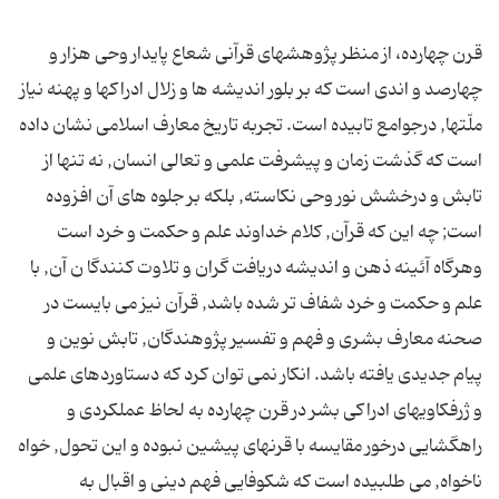
قرن چهارده، از منظر پژوهشهاى قرآنى شعاع پایدار وحى هزار و
چهارصد و اندى است كه بر بلور اندیشه ها و زلال ادراكها و پهنه نیاز
ملّتها, درجوامع تابیده است. تجربه تاریخ معارف اسلامى نشان داده
است كه گذشت زمان و پیشرفت علمى و تعالى انسان, نه تنها از
تابش و درخشش نور وحى نكاسته, بلكه بر جلوه هاى آن افزوده
است; چه این كه قرآن, كلام خداوند علم و حكمت و خرد است
وهرگاه آئینه ذهن و اندیشه دریافت گران و تلاوت كنندگا ن آن, با
علم و حكمت و خرد شفاف تر شده باشد, قرآن نیز مى بایست در
صحنه معارف بشرى و فهم و تفسیر پژوهندگان, تابش نوین و
پیام جدیدى یافته باشد. انكار نمى توان كرد كه دستاوردهاى علمى
و ژرفكاویهاى ادراكى بشر در قرن چهارده به لحاظ عملكردى و
راهگشایى درخور مقایسه با قرنهاى پیشین نبوده و این تحول, خواه
ناخواه, مى طلبیده است كه شكوفایى فهم دینى و اقبال به