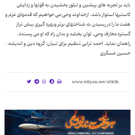
باید بر تجربه هاى پیشین و تبلور بخشیدن به قوّتها و زدایش
كاستیها استوار باشد. ازخداوند وحى مى خواهیم كه قدمهاى عزم و
همّت ما را در رسیدن به شناختهاى برتر وبهره گیرى بیش تراز
گستره معارف وحى, توان بخشد و بدان راه كه او مى پسندد,
راهمان نماید. احمد ترابى تنظیم برای تبیان: گروه دین و اندیشه –
حسین عسگری