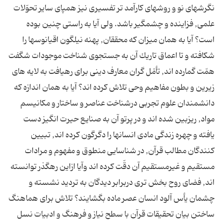
نگرشهاى نو و روشهاى كارآمد تر تفسیرى نیز همپاى سایر تحوّلات
علمى, فزاینده و چشمگیر باشد. ولى آیا به راستى چنین بوده
است؟ آیا به همان میزان كه محققان, پهنه نیلگون اقیانوسها را
شكافته و تا اعماق تاریك آن به جستجوى شناخت موجودات شگفت
همّت گمارده اند, تأمّل گران معارف دینى براى رهیافت به لایه هاى
زیرین و بطون مفاهیم وحى تلاش كرده اند؟ آیا به همان اندازه كه
دانشمندان علوم تجربى درشناخت عناصر و ساختار و مكانیسم
مواد, ریزبین شده اند و در پرتو آن به صنایع حیرت انگیز دست
یافته و چهره زندگى مادى انسانها را دگرگون كرده اند, تبیین
كنندگان مطالب قرآن, در شناسایى منطوق و مفهوم و مرادات
مستقیم و غیرمستقیم آن دقّت كرده اند وآیا ازاین رهگذر توانسته
اند, فضاى روح بخش ترى دربرابر دیدگان به تردید نشسته و
چشمان یأس آلود انسان عصر ماده بگشایند؟ تلاش براى هماهنگ
ساختن بیان تحقیقات قرآن با سطح نیاز و فرهنگ و ادبیات نسل