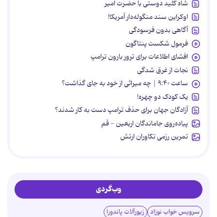
شاه کلید دوستی با حضرت امیر
اوکراین سند منگوله‌دار آمریکا!
آگاهی بدون فرسودگی
فرمول شکست پنتاگون
افشای اطلاعات برای ترور بارون ترامپ
نجات از غرق شدگی
ساعت ۹:۴۰ | چه میراثی از خود به جای گذاشت؟
یک کودک دو چهره!
آزادگان جهان برای حذف ترامپ دست به کار شدند؟
پیاده‌روی جاماندگان اربعین - قم
تمرین رزمی تکاوران ارتش
وب‌گردی
سرویس خواب نوزاد
زیورآلات پاندورا