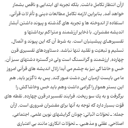
ازآن انتظار تكامل داشت, بلكه تجربه اى ابتدایى و ناقص بشمار
خواهد آمد, بنابراین لازمه تكامل مطالعات دینى و تأمّ لات قرآنى,
استفاده از اندوخته ها و تجربه هاى گذشته و پیوند داشتن آبشار
اندیشه مفسّران, با ذخایر ارزشمند و متراكم برداشتها و
تفسیرهـاى پیشینیان است. به شرط آن كه این پیوند و اتّصال,
تسلیم و تبعیّت و تقلید تنها نباشد. دستاوردهاى تفسیرى قرن
چهارده, ارزشمند و گرانسنگ است ولى در گستره دشتهاى سبز آن,
خس و خاشاكى نیز به چشم مى آید! زلال اندیشه هاى قرآنى امروز
ما مى بایست ازمیان این دشت عبور كند, پس به ناگزیر باید, هم
این بستر هموار را گرامى داشت وهم باید خس وخاشاكش را
برگرفت و به یك سو ریخت. فرایند تفسیر در قرن چهارده, نقطه هاى
قوّت بسیار دارد كه توجه به آنها براى مفسّران ضرورى است, ازآن
جمله: ـ تحوّلات اثباتى; چونان گرایشهاى نوین علمى, اجتماعى,
اصلاحى, عقلى و مذهبى. ـ تحوّلات انكارى; مانند بى اعتبارى