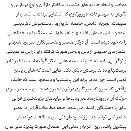
معاصر و ایجاد جاذبه هاى مثبت درساختار واژگان ونوع پردازش و
نگرش به موضوعات. در روزگارى كه انتظار و برداشت انسان از
طبیعت, تجربه, دانش, جامعه, تاریخ و… دستخوش دگردیسى
شده و دراین میدان, افراطها و تفریطها, شایستگیها و یا خطاهایى
را به خود دیده است, آیا دركار تفسیر و تفسیرنگارى نیز برداشتها و
انتظارهاى جدیدى از دین و وحى صورت گرفته وآیا دراین نواندیشى
و نوگرایى, بایسته ها و نبایسته هایى شكل گرفته است یا خیر؟ این
پرسشها و ده ها پرسش دیگر, نكته هایى است كه شایان پاسخ
گویى است; چرا كه در پرتو این پرسشها و پاسخها است كه جایگاه
واقعى تفسیر و تفسیرنگارى در قرن اخیر وهمچنین سمت و سوى
حركت آن در روزگار معاصر وبایدها و نبایدهاى پژوهشهاى قرآنى
براى پژوهندگان, آشكار مى شود. حلقه مطالعات قرآنى در عصر
حاضر نمى تواند جدا از زنجیره طولانى این مطالعات در اعصار
پیشین باشد, زیرا اگر به راستى این انفصال صورت پذیرد نمى توان