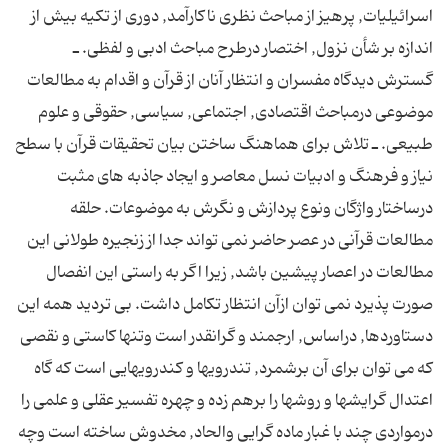
اسرائیلیات, پرهیز از مباحث نظرى ناكارآمد, دورى از تكیه بیش از
اندازه بر شأن نزول, اختصار درطرح مباحث ادبى و لفظى. ـ
گسترش دیدگاه مفسران و انتظار آنان از قرآن و اقدام به مطالعات
موضوعى درمباحث اقتصادى, اجتماعى, سیاسى, حقوقى و علوم
طبیعى. ـ تلاش براى هماهنگ ساختن بیان تحقیقات قرآن با سطح
نیاز و فرهنگ و ادبیات نسل معاصر و ایجاد جاذبه هاى مثبت
درساختار واژگان ونوع پردازش و نگرش به موضوعات. حلقه
مطالعات قرآنى در عصر حاضر نمى تواند جدا از زنجیره طولانى این
مطالعات در اعصار پیشین باشد, زیرا اگر به راستى این انفصال
صورت پذیرد نمى توان ازآن انتظار تكامل داشت. بى تردید همه این
دستاوردها, دراساس, ارجمند و گرانقدر است وتنها كاستى و نقصى
كه مى توان براى آن برشمرد, تندرویها و كندرویهایى است كه گاه
اعتدال گرایشها و روشها را برهم زده و چهره تفسیر عقلى و علمى را
درمواردى چند با غبار ماده گرایى والحاد, مخدوش ساخته است وچه