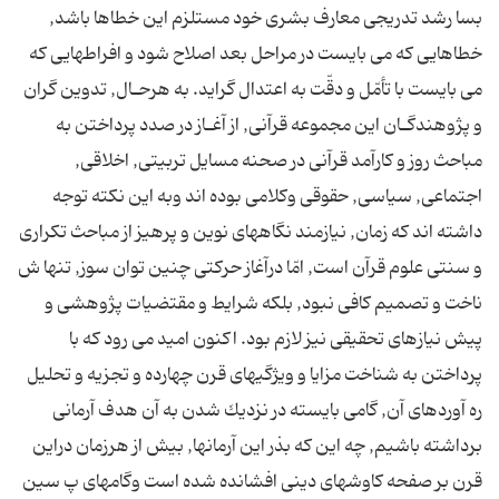
بسا رشد تدریجى معارف بشرى خود مستلزم این خطاها باشد,
خطاهایى كه مى بایست در مراحل بعد اصلاح شود و افراطهایى كه
مى بایست با تأمّل و دقّت به اعتدال گراید. به هرحـال, تدوین گران
و پژوهندگـان این مجموعه قرآنى, از آغـاز در صدد پرداختن به
مباحث روز و كارآمد قرآنى در صحنه مسایل تربیتى, اخلاقى,
اجتماعى, سیاسى, حقوقى وكلامى بوده اند وبه این نكته توجه
داشته اند كه زمان, نیازمند نگاههاى نوین و پرهیز از مباحث تكرارى
و سنتى علوم قرآن است, امّا درآغاز حركتى چنین توان سوز, تنها ش
ناخت و تصمیم كافى نبود, بلكه شرایط و مقتضیات پژوهشى و
پیش نیازهاى تحقیقى نیز لازم بود. اكنون امید مى رود كه با
پرداختن به شناخت مزایا و ویژگیهاى قرن چهارده و تجزیه و تحلیل
ره آوردهاى آن, گامى بایسته در نزدیك شدن به آن هدف آرمانى
برداشته باشیم, چه این كه بذر این آرمانها, بیش از هرزمان دراین
قرن بر صفحه كاوشهاى دینى افشانده شده است وگامهاى پ سین