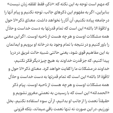
كه مهم است توجه به این نكته كه: «ذكر، فقط لقلقه زبان نیست»
بنابراین، اگر به مفهوم این ذكرهاى جالب، توجه نكنیم و پیام آنها را
در جامعه پیاده نكنیم، آن آثار را نخواهد داشت. معناى ذكر «لا حول
و لاقوّة الا بالله» این است كه تمام قدرت‎ها به دست خداست و حلاّل
همه مشكلات اوست و هر چه هست از ناحیه اوست. اگر این معنى
را باور كنیم و در نتیجه با تمام وجود به در خانه او برویم و ایمانمان
به این مفاهیم قوى شود، یعنى حالتى شبیه حالت غریق در دریا
پیدا كنیم، كه جز قدرت خداوند به هیچ چیز دیگر فكر نكنیم،
خداوند در مشكلات ما را كفایت خواهد كرد. معناى ذكر «لا حول و
لاقوّة الا بالله» این است كه تمام قدرت‎ها به دست خداست و حلاّل
همه مشكلات اوست و هر چه هست از ناحیه اوست. پیام ذكر
«الحمدلله» این است كه با رسیدن به نعمتى مغرور نشویم و
حقیقتاً نعمت را از جانب او بدانیم، از آن سوء استفاده نكنیم، بخل
نورزیم، در این صورت نه تنها نعمت باقى مى‎ماند، بلكه فزونى