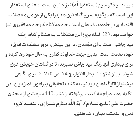
مى‎یابد. و ذكر سوم(استغفرالله) نیز چنین است. معناى استغفار
این است كه دیگر به سراغ گناه نرویم؛ زیرا یكى از عوامل معضلات
اقتصادى در جامعه، گناهان است، جامعه گناهكار جامعه فقیرى نیز
خواهد بود. ( 2) البتّه بروز این مشكلات به هنگام گناه، زنگ
بیدارباشى است براى مؤمنان. با این بینش، بروز مشكلات فوق،
خود، نعمت است، بدین جهت خداوند كفار را به حال خود رها كرده و
براى بیدارى آنها زنگ بیدارباش نمى‎زند، تا در گناهان خویش غرق
شوند. پی‎نوشت‎ها: 1. بحار الانوار، ج 74، ص 270. 2. براى آگاهى
بیشتر از آثار گناهان در دنیا، به كتاب تحقیقى پیرامون نماز باران، ص
81 به بعد، مراجعه كنید. برگرفته از کتاب 110 سرمشق از سخنان
حضرت على(علیه‎السلام)، آیة الله مکارم شیرازی . تنظیم گروه
دین و اندیشه تبیان، هدهدی.