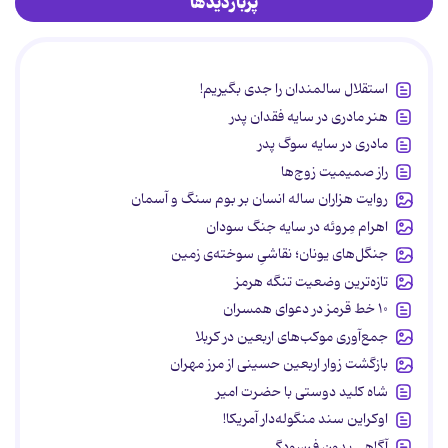
پربازدیدها
استقلال سالمندان را جدی بگیریم!
هنر مادری در سایه‌ فقدان پدر
مادری در سایه سوگ پدر
راز صمیمیت زوج‌ها
روایت هزاران ساله انسان بر بوم سنگ و آسمان
اهرام مِروئه در سایه جنگ سودان
جنگل‌های یونان؛ نقاشیِ سوخته‌ی زمین
تازه‌ترین وضعیت تنگه هرمز
۱۰ خط قرمز در دعوای همسران
جمع‌آوری موکب‌های اربعین در کربلا
بازگشت زوار اربعین حسینی از مرز مهران
شاه کلید دوستی با حضرت امیر
اوکراین سند منگوله‌دار آمریکا!
آگاهی بدون فرسودگی