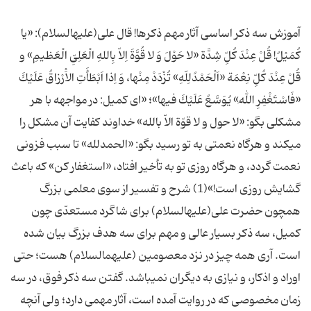
آموزش سه ذکر اساسی آثار مهم ذکرها! قال على(علیه‎السلام): «یا
كُمَیْلُ! قُلْ عِنْدَ كُلِّ شِدَّة «لا حَوْلَ وَ لا قُوَّةَ اِلاّ بِاللهِ الْعَلِىِّ الْعَظیمِ» و
قُلْ عِنْدَ كُلِّ نِعْمَة «اَلْحَمْدُلِلّهِ» تُزْدَدْ مِنْها، وَ اِذا اَبْطَأَتِ الاَْرْزاقُ عَلَیْكَ
«فَاسْتَغْفِرِ اللهَ» یُوَسَّعُ عَلَیْكَ فیها»؛ «اى كمیل: در مواجهه با هر
مشكلى بگو: «لا حول و لا قوّة الاّ بالله» خداوند كفایت آن مشكل را
مى‎كند و هرگاه نعمتى به تو رسید بگو: «الحمدلله» تا سبب فزونى
نعمت گردد، و هرگاه روزى تو به تأخیر افتاد، «استغفار كن» كه باعث
گشایش روزى است!»(1) شرح و تفسیر از سوى معلمى بزرگ
همچون حضرت على(علیه‎السلام) براى شاگرد مستعدّى چون
كمیل، سه ذكر بسیار عالى و مهم براى سه هدف بزرگ بیان شده
است. آرى همه چیز در نزد معصومین (علیهم‎السلام) هست؛ حتى
اوراد و اذكار، و نیازى به دیگران نمى‎باشد. گفتن سه ذكر فوق، در سه
زمان مخصوصى كه در روایت آمده است، آثار مهمى دارد؛ ولى آنچه