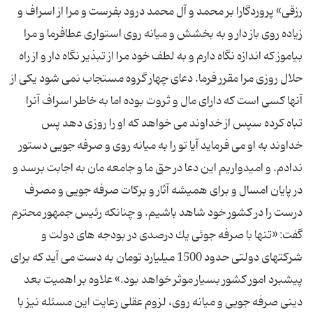
رزقی» پروردگارا بر محمد و آل محمد درود بفرست و مرا از اسراف و
زیاده روی باز دار و به بخشش و میانه روی استواری عطافرما و مرا
بیاموز كه اندازه نگاه دارم و به لطف خود مرا از تبذیر نگاه دار و از راه
حلال روزی مرا مقرر فرما. دعای چهار گروه مستجاب نمی شود یكی از
آنها كسی است كه دارای مال و ثروت بوده اما به خاطر اسراف آنرا
تباه كرده سپس از خداوند می خواهد كه او را روزی دهد پس
خداوند به او می فرماید آیا تو را به میانه روی و صرفه جویی دستور
ندادم. و امیدواریم این دعا در حق ما و جامعه مان به اجابت برسد و
در پایان امسال و برای همیشه آثار و بركات صرفه جویی و مصرف
درست را در كشور خود شاهد باشیم. و چنانكه رئیس جمهور محترم
گفت: «تنها با صرفه جوئی یك درصدی در بودجه های دولت و
شركتهای دولتی حدود 1500 میلیارد تومان به دست می آید كه برای
پیشبرد امور كشور بسیار موثر خواهد بود.» علاوه بر اهمیت بعد
دینی صرفه جویی و میانه روی، لزوم عقلی رعایت این مسئله نیز با