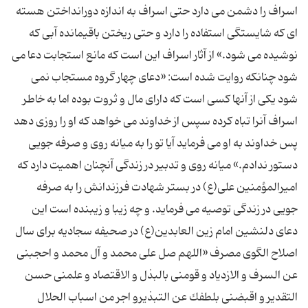
اسراف را دشمن می دارد حتی اسراف به اندازه دورانداختن هسته
ای كه شایستگی استفاده را دارد و حتی ریختن باقیمانده آبی كه
نوشیده می شود.» از آثار اسراف این است كه مانع استجابت دعا می
شود چنانكه روایت شده است: «دعای چهار گروه مستجاب نمی
شود یكی از آنها كسی است كه دارای مال و ثروت بوده اما به خاطر
اسراف آنرا تباه كرده سپس از خداوند می خواهد كه او را روزی دهد
پس خداوند به او می فرماید آیا تو را به میانه روی و صرفه جویی
دستور ندادم.» میانه روی و تدبیر در زندگی آنچنان اهمیت دارد كه
امیرالمؤمنین علی(ع) در بستر شهادت فرزندانش را به صرفه
جویی در زندگی توصیه می فرماید. و چه زیبا و زیبنده است این
دعای دلنشین امام زین العابدین(ع) در صحیفه سجادیه برای سال
اصلاح الگوی مصرف «اللهم صل علی محمد و آل محمد و احجبنی
عن السرف و الازدیاد و قومنی بالبذل و الاقتصاد و علمنی حسن
التقدیر و اقبضنی بلطفك عن التبذیرو اجر من اسباب الحلال