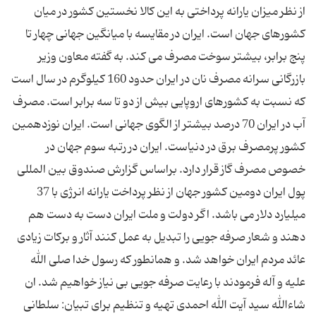
از نظر میزان یارانه پرداختی به این كالا نخستین كشور در میان
كشورهای جهان است. ایران در مقایسه با میانگین جهانی چهار تا
پنج برابر، بیشتر سوخت مصرف می كند. به گفته معاون وزیر
بازرگانی سرانه مصرف نان در ایران حدود 160 كیلوگرم در سال است
كه نسبت به كشورهای اروپایی بیش از دو تا سه برابر است. مصرف
آب در ایران 70 درصد بیشتر از الگوی جهانی است. ایران نوزدهمین
كشور پرمصرف برق در دنیاست. ایران در رتبه سوم جهان در
خصوص مصرف گاز قرار دارد. براساس گزارش صندوق بین المللی
پول ایران دومین كشور جهان از نظر پرداخت یارانه انرژی با 37
میلیارد دلار می باشد. اگر دولت و ملت ایران دست به دست هم
دهند و شعار صرفه جویی را تبدیل به عمل كنند آثار و بركات زیادی
عائد مردم ایران خواهد شد. و همانطور كه رسول خدا صلی الله
علیه و آله فرمودند با رعایت صرفه جویی بی نیاز خواهیم شد. ان
شاءالله سید آیت الله احمدی تهیه و تنظیم برای تبیان: سلطانی