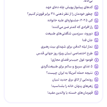
بی‌ادعا.
کدهای پیشواز پویش چله دعای عهد
چطور خودمان را از نظر ذهنی ۳۸ برابر قوی‌تر کنیم؟
کن ۲۰۲۵؛ جشنواره‌ای علیه خانواده
راز افرادی که کمتر ضرر می‌کنند!
دورود، سرزمین شگفتی‌های طبیعت
جان فدا
نماز لیله الدفن برای شهدای بیت رهبری
طرح اختصاصی تبیان ویژه روز جهانی قدس
فومو؛ غول جیب‌بر فضای مجازی!
۵ غذای سریع و سالم برای طبیعت‌گردی
نتیجه حمله آمریکا به ایران چیست؟
رونمایی از اتاق برق جدید تبیان
زهرهای پنهان خانه را بشناسید!
قهرمان‌های خسته یا والدین مفید!