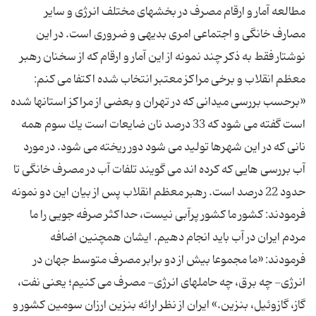
مطالعه آمار و ارقام مصرف در بخشهای مختلف انرژی و سایر
مصارف خانگی و اجتماعی امری بدیهی و ضروری است. در این
نوشتار فقط به ذكر چند نمونه از این آمار و ارقام كه از سخنان رهبر
معظم انقلاب و برخی مراكز معتبر انتخاب شده اكتفا می كنم:
«برحسب بررسی میدانی كه در تهران و بعضی از مراكز استانها شده
است گفته می شود كه 33 درصد نان ضایعات است یك سوم همه
نانی كه در این شهرها تولید می شود دور ریخته می شود. در مورد
آب بررسی هایی كه كرده اند می گویند تلفات آب در مصرف خانگی تا
حدود 22 درصد است. رهبر معظم انقلاب پس از بیان این دو نمونه
فرمودند: كشور ما كشور پرآبی نیست، حداكثر صرفه جویی را ما
مردم ایران در آب باید انجام دهیم. ایشان همچنین اضافه
فرمودند: «ما مجموعا بیش از دو برابر مصرف متوسط جهان در
انرژی- چه برق، چه حاملهای انرژی- مصرف می كنیم؛ یعنی نفت،
گاز، گازوئیل، بنزین.» ایران از نظر ارائه بنزین ارزان سومین كشور و