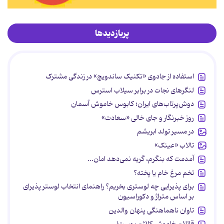
پربازدیدها
استفاده از جادوی «تکنیک ساندویچ» در زندگی مشترک
لنگرهای نجات در برابر سیلاب استرس
دوش‌پرتاب‌های ایران؛ کابوس خاموش آسمان
روز خبرنگار و جای خالی «سعادت»
در مسیر تولد ابریشم
تالاب «عینک»
آمدمت که بنگرم، گریه نمی‌دهد امان...
تخم مرغ خام یا پخته؟
برای پذیرایی چه لوستری بخریم؟ راهنمای انتخاب لوستر پذیرای
بر اساس متراژ و دکوراسیون
تاوان ناهماهنگی پنهان والدین