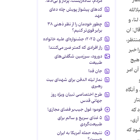
مردم، ساده‌زیست، پرکار و بی‌ادعا.
کدهای پیشواز پویش چله دعای
‏الله
عهد
لنا، و
چطور خودمان را از نظر ذهنی ۳۸
قال: ان
برابر قوی‌تر کنیم؟
کن ۲۰۲۵؛ جشنواره‌ای علیه خانواده
منتظر،
راز افرادی که کمتر ضرر می‌کنند!
 هنیئا لكم ایتها العصابة المرحومة . 1 آیا شما را خبر
دورود، سرزمین شگفتی‌های
 هیچ
طبیعت
آن امر
جان فدا
نماز لیله الدفن برای شهدای بیت
رهبری
 آنگاه
طرح اختصاصی تبیان ویژه روز
ار
جهانی قدس
فومو؛ غول جیب‌بر فضای مجازی!
 كه
۵ غذای سریع و سالم برای
آرى،
طبیعت‌گردی
شود كه
نتیجه حمله آمریکا به ایران
چیست؟
ى، محمدبن