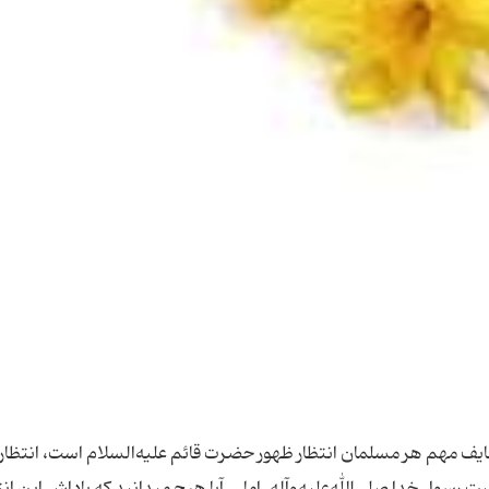
ظایف مهم هر مسلمان انتظار ظهور حضرت قائم علیه‌السلام است، انتظار
ول خدا صلی‌الله‌علیه‌و‌آله. اما... آیا هیچ مى‏دانید كه پاداش این انت