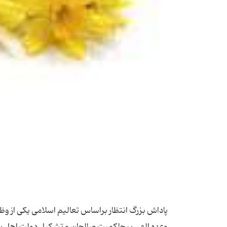
پاداش بزرگ انتظار براساس تعالیم اسلامى یكى از و
وعده الهى بر حاكمیت صالحان و تشكیل دولت اهل بیت رس