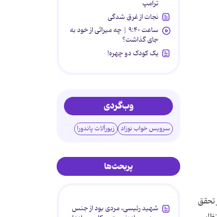
ترامپ
نجات از غرق شدگی
ساعت ۹:۴۰ | چه میراثی از خود به
جای گذاشت؟
یک کودک دو چهره!
وب‌گردی
سرویس خواب نوزاد
زیورآلات پاندورا
پربحث‌ها
 تحقق
شهید رئیسی، مردی بود از جنس
ظار