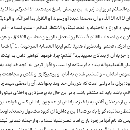
لسلام در روایت زیر به این پرسش پاسخ مى‏دهند: الا اخبركم بما لا یقبل
ا اله الا الله، و ان محمدا عبده [و رسوله] و الاقرار بما امرالله، و الولایة 
، و الورع و الاجتهاد و الطمانینة، و الانتظار للقائم - علیه‏السلام - ثم 
ن یكون من اصحاب القائم فلینتظر ولیعمل بالورع و محاسن الاخلاق، و هو 
فان مات و قام القائم بعده كان له من الاجر مثل اجر من ادركه، فجدوا وانتظروا،
ز به آن از بندگان نمى‏پذیرد؟ گفتم: چرا. فرمود: گواهى دادن به اینكه
‌علیه‌و‌آله بنده و فرستاده او است، و اقرار كردن به آنچه خداوند به 
 خصوص امامان - و تسلیم شدن به آنان، و پرهیزكارى و تلاش و مجاهدت و
د: براى ما دولتى است كه هر زمان خداوند بخواهد، آن را محقق مى‏سازد. و
، باشد باید كه منتظر باشد و در این حال به پرهیزكارى و اخلاق نیكو رفت
پس از مردنش قائم، به پا خیزد، پاداش او همچون پاداش كسى خواهد بود
 بمانید، گوارا باد بر شما [این پاداش] اى گروه مشمول رحمت‏خداوند! 
ه نام آنها در زمره یاران امام عصر علیه‌السلام، و از جمله كسانى ثبت‏
آن حضرت را به هنگام ظهور همراهى مى‏كنند. تنظیم برای تبیان: گروه دین و اندیشه - حسین عسگری 1. النعمان