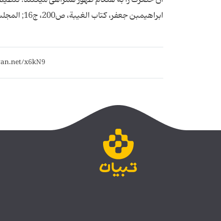
ابراهیم‏بن جعفر، كتاب الغیبة، ص‏200، ج‏16; المجلسى، محمدباقر، بحارالانوار، ج‏52، ص‏140، ح‏50.