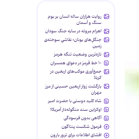
روایت هزاران ساله انسان بر بوم
سنگ و آسمان
اهرام مِروئه در سایه جنگ سودان
جنگل‌های یونان؛ نقاشیِ سوخته‌ی
زمین
تازه‌ترین وضعیت تنگه هرمز
۱۰ خط قرمز در دعوای همسران
جمع‌آوری موکب‌های اربعین در
کربلا
بازگشت زوار اربعین حسینی از مرز
مهران
شاه کلید دوستی با حضرت امیر
اوکراین سند منگوله‌دار آمریکا!
آگاهی بدون فرسودگی
فرمول شکست پنتاگون
افشای اطلاعات برای ترور بارون