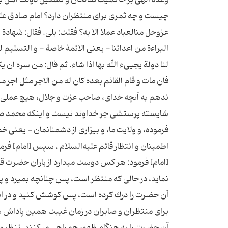
چیست و چه ثمرى براى منتظران دارد؟ امام صادق علیه‌ا
عزوجل من‏العباد عملا الا به؟ فقلت: بلى. فقال: شهادة ان ل
البراءة من اعدائنا - یعنی الائمة خاصة - و التسلیم لهم
لنا دولة یجیى‏ء الله بها اذا شاء. ثم قال: من سره ا
ندهم به آنچه خداى، صاحب عزت و جلال، هیچ عملى را ج
شایسته پرستشى جز خداوند نیست و اینكه محمد صلی‌الله
فرموده، و ولایت ما، و بیزارى از دشمنانمان - یعنى
اطمینان و انتظار قائم علیه‌السلام . سپس [امام] فرمو
[امام] فرمود: هر كس دوست مى‏دارد از یاران حضرت قائم
نماید، در حالى كه منتظر است، پس چنانچه بمیرد و 
آن حضرت را درك كرده است، پس كوشش كنید و در انتظار
براى منتظران و صابران در زمان غیبت همین پاداش بس ك