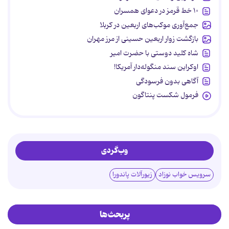
۱۰ خط قرمز در دعوای همسران
جمع‌آوری موکب‌های اربعین در کربلا
بازگشت زوار اربعین حسینی از مرز مهران
شاه کلید دوستی با حضرت امیر
اوکراین سند منگوله‌دار آمریکا!
آگاهی بدون فرسودگی
فرمول شکست پنتاگون
وب‌گردی
سرویس خواب نوزاد
زیورآلات پاندورا
پربحث‌ها