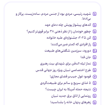
شهید رئیسی، مردی بود از جنس مردم، ساده‌زیست، پرکار و
بی‌ادعا.
کدهای پیشواز پویش چله دعای عهد
چطور خودمان را از نظر ذهنی ۳۸ برابر قوی‌تر کنیم؟
کن ۲۰۲۵؛ جشنواره‌ای علیه خانواده
راز افرادی که کمتر ضرر می‌کنند!
دورود، سرزمین شگفتی‌های طبیعت
جان فدا
نماز لیله الدفن برای شهدای بیت رهبری
طرح اختصاصی تبیان ویژه روز جهانی قدس
فومو؛ غول جیب‌بر فضای مجازی!
۵ غذای سریع و سالم برای طبیعت‌گردی
نتیجه حمله آمریکا به ایران چیست؟
رونمایی از اتاق برق جدید تبیان
زهرهای پنهان خانه را بشناسید!