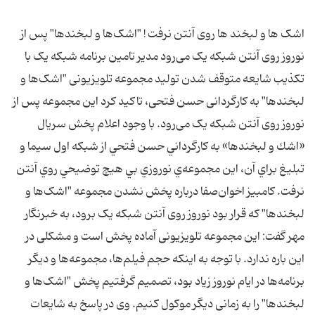
اشک ها و لبخند ها روی آنتن نرفت ! "اشک‌ها و لبخندها" پس از
نوروز روی آنتن شبکه یک می‌رود مدیر تامین برنامه شبکه یک با
تکذیب شایعه متوقف شدن تولید مجموعه تلویزیونی "اشک‌ها و
لبخندها" به کارگردانی حسن فتحی، تاکید کرد این مجموعه پس از
نوروز روی آنتن شبکه یک می‌رود. با وجود اعلام پخش سريال
«اشك و لبخندها» به كارگرداني حسن فتحي از شبكه اول سيما و
تبليغ براي آن، اين مجموعه‌ي نوروزي بي هيچ توضيحي روي آنتن
نرفت. کامبیز اخوان‌صفا درباره پخش نشدن مجموعه "اشک‌ها و
لبخندها" که قرار بود نوروز روی آنتن شبکه یک برود، به خبرنگار
مهر گفت: این مجموعه تلویزیونی آماده پخش است و مشکلی در
این باره ندارد. با توجه به اینکه حجم فیلم‌ها، مجموعه‌ها و دیگر
برنامه‌ها در ایام نوروز زیاد بود، تصمیم گرفتیم پخش "اشک‌ها و
لبخندها" را به زمانی دیگر موکول کنیم. وی در پاسخ به شایعات