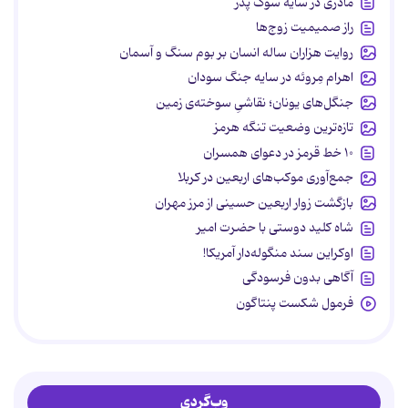
مادری در سایه سوگ پدر
راز صمیمیت زوج‌ها
روایت هزاران ساله انسان بر بوم سنگ و آسمان
اهرام مِروئه در سایه جنگ سودان
جنگل‌های یونان؛ نقاشیِ سوخته‌ی زمین
تازه‌ترین وضعیت تنگه هرمز
۱۰ خط قرمز در دعوای همسران
جمع‌آوری موکب‌های اربعین در کربلا
بازگشت زوار اربعین حسینی از مرز مهران
شاه کلید دوستی با حضرت امیر
اوکراین سند منگوله‌دار آمریکا!
آگاهی بدون فرسودگی
فرمول شکست پنتاگون
وب‌گردی