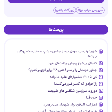
سرویس خواب نوزاد
زیورآلات پاندورا
پربحث‌ها
شهید رئیسی، مردی بود از جنس مردم، ساده‌زیست، پرکار و
بی‌ادعا.
کدهای پیشواز پویش چله دعای عهد
چطور خودمان را از نظر ذهنی ۳۸ برابر قوی‌تر کنیم؟
کن ۲۰۲۵؛ جشنواره‌ای علیه خانواده
راز افرادی که کمتر ضرر می‌کنند!
دورود، سرزمین شگفتی‌های طبیعت
جان فدا
نماز لیله الدفن برای شهدای بیت رهبری
طرح اختصاصی تبیان ویژه روز جهانی قدس