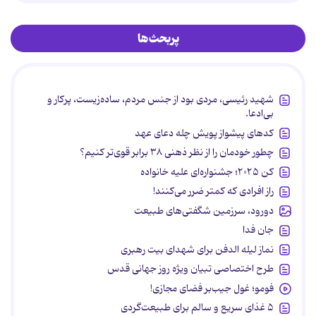
پربحث‌ها
شهید رئیسی، مردی بود از جنس مردم، ساده‌زیست، پرکار و
بی‌ادعا.
کدهای پیشواز پویش چله دعای عهد
چطور خودمان را از نظر ذهنی ۳۸ برابر قوی‌تر کنیم؟
کن ۲۰۲۵؛ جشنواره‌ای علیه خانواده
راز افرادی که کمتر ضرر می‌کنند!
دورود، سرزمین شگفتی‌های طبیعت
جان فدا
نماز لیله الدفن برای شهدای بیت رهبری
طرح اختصاصی تبیان ویژه روز جهانی قدس
فومو؛ غول جیب‌بر فضای مجازی!
۵ غذای سریع و سالم برای طبیعت‌گردی