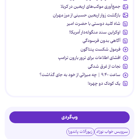
جمع‌آوری موکب‌های اربعین در کربلا
بازگشت زوار اربعین حسینی از مرز مهران
شاه کلید دوستی با حضرت امیر
اوکراین سند منگوله‌دار آمریکا!
آگاهی بدون فرسودگی
فرمول شکست پنتاگون
افشای اطلاعات برای ترور بارون ترامپ
نجات از غرق شدگی
ساعت ۹:۴۰ | چه میراثی از خود به جای گذاشت؟
یک کودک دو چهره!
وب‌گردی
سرویس خواب نوزاد
زیورآلات پاندورا