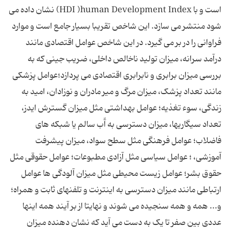
است و با HDI )human Development Index) نشان داده می
شود منتشر می سازد. این شاخص تقریبا بسیار جامع است و موارد
فراوانی را در بر می گیرد. در این شاخص عوامل اقتصادی مانند
درآمد سرانه، میزان تولید ناخالص داخلی، ضریب جینی که به
بررسی میزان برابری و نابرابری اقتصادی می پردازد؛عوامل پزشکی
مانند تعداد پزشک، میزان مرگ و میر مادران و نوزادان، امید به
زندگی، سوء تغذیه؛ عوامل بهداشتی مثل میزان گسترش ایدز،
تعداد سیگاریها، میزان دسترسی به آّب سالم یا شبکه های
فاضلاب؛ عوامل فرهنگی مثل سطح سواد، میزان پیشرفت
آموزشی، ؛ عوامل سیاسی مثل آزادی مطبوعات؛ عوامل حقوقی مثل
حقوق بشر؛ عوامل زیست محیطی مثل میزان آلودگی ها عوامل
ارتباطی مانند میزان دسترسی به اینترنت و تلفنهای ثابت و همراه؛
و... همه و همه سنجیده می شوند و نهایتا از بر آیند همه اینها
عددی بین صفر تا یک به دست می آید که نشان دهنده میزان