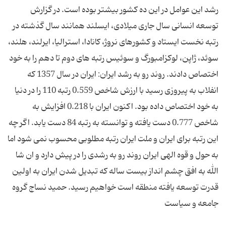
رشد این عوامل در این ده کشور بیشتر بوده است. در گزارش
توسعه انسانی سال جاری میلادی، ایسلند همانند سال گذشته در
رتبه نخست ایستاد و كشورهای نروژ، كانادا، استرالیا، ایرلند، هلند،
سوئد، ژاپن، لوكزامبورگ و سوئیس رتبه های دوم تا دهم را به خود
اختصاص دادند. روند رو به رشد ایران: ایران در سال 1357 که
انفلاب به پیروزی رسید با ارزش شاخص 0.559 رتبه 110 را در دنیا
به خود اختصاص داده بود. اکنون ایران با 0.218 افزایش به
شاخص 0.777 دست یافته و توانسته به رتبه 84 دست یابد. اگر چه
این رتبه برای ایران و ملت ایران رتبه مطلوبی محسوب نمی شود اما
به حول و قوه الهی ایران روند رو به رشدی را در پیش دارد و ان شا
الله به افق چشم انداز بیست ساله که تبدیل شدن ایران به اولین
قدرت توسعه یافته منطقه است خواهیم رسید. حمید نساج گروه
جامعه و سیاست