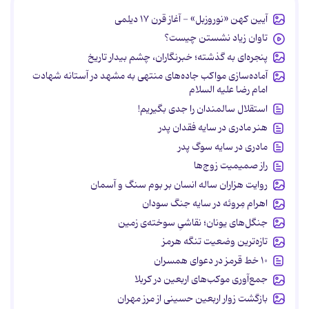
آیین کهن «نوروزبل» - آغاز قرن ۱۷ دیلمی
تاوان زیاد نشستن چیست؟
پنجره‌ای به گذشته؛ خبرنگاران، چشم بیدار تاریخ
آماده‌سازی مواکب جاده‌های منتهی به مشهد در آستانه شهادت
امام رضا علیه السلام
استقلال سالمندان را جدی بگیریم!
هنر مادری در سایه‌ فقدان پدر
مادری در سایه سوگ پدر
راز صمیمیت زوج‌ها
روایت هزاران ساله انسان بر بوم سنگ و آسمان
اهرام مِروئه در سایه جنگ سودان
جنگل‌های یونان؛ نقاشیِ سوخته‌ی زمین
تازه‌ترین وضعیت تنگه هرمز
۱۰ خط قرمز در دعوای همسران
جمع‌آوری موکب‌های اربعین در کربلا
بازگشت زوار اربعین حسینی از مرز مهران