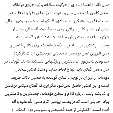
میان فقرا و اغنیا و دوری از هرگونه مبالغه و زیاده‎روی در مقام
سخن گفتن با صاحبان مال و قدرت و نیز تحقیر فقرا و ضعفا، اعم از
مستضعفین فرهنگی و اقتصادی. 5- كوتاه و مختصر بودن و خالی
بودن از زواید و كافی و وافی بودن به مقصود. 6- خالی بودن از
هرگونه طعنه و نیش زبان و یا اهانت به دیگران. 7- امید به
رسیدن پاداش و ثواب اخروی. 8- هماهنگ بودن كلام با عمل و
حتی افزونی عمل بر سخن تا جنبه‎ی اثر بخشی آن آشكار گردد.
خصوصیات مزبور، عمده‎ترین ویژگی‎هایی هستند كه یك گوینده در
حال سخن گفتن باید آنها را لحاظ نماید و ملاك امتیاز سخنان
مؤدبانه از غیر آن در توجه داشتن گوینده به همین نكات ظریف
است و این امتیاز حاصل نمی‌شود مگر این كه گفتار، مبتنی بر تعقل
و اندیشه باشد. درباره‎ كلام و سخن مؤدبانه، جامع‎ترین و كامل‎ترین
پیام، حدیثی است كه در وصف پیامبر اكرم صلی الله علیه و آله
آمده است: «گفتارش از همه فصیح‎تر و شیرین‎تر بود. كلمات او