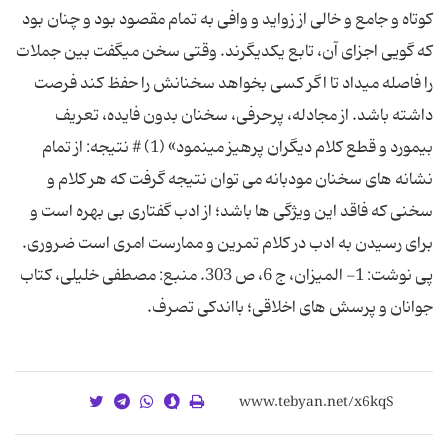
كوتاه و جامع و خالی از زواید و وافی به تمام مقصود بود و چنان بود
كه گویی اجزای آن، تابع یکدیگرند. وقتی سخن می‎گفت بین جملات
را فاصله می‎داد تا اگر كسی بخواهد سخنانش را حفظ كند فرصت
داشته باشد. از مجادله، پرحرفی، سخنان بدون فایده، تعریف
بی‎مورد و قطع كلام دیگران پرهیز می‎نمود» (1) # نتیجه: از تمام
نشانه های سخنان مودبانه می توان نتیجه گرفت که هر کلام و
سخنی که فاقد این ویژگی ها باشد؛ از ادب گفتاری بی بهره است و
برای رسیدن به ادب در کلام تمرین و ممارست امری است ضروری.
پی نوشت: 1- المیزان، ج 6، ص 303. منبع: مصطفی خلیلی، کتاب
جوانان و پرسش های اخلاقی؛ بااندکی تصرف.