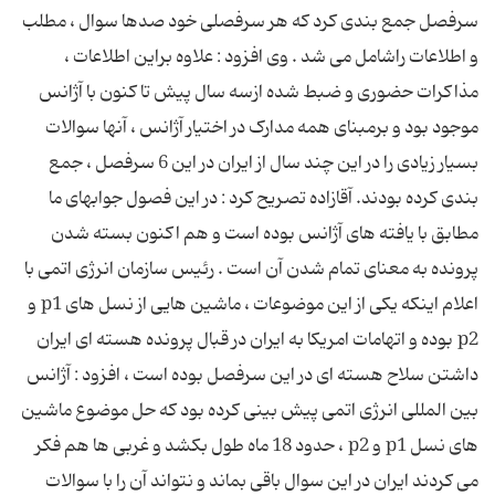
سرفصل جمع بندی کرد که هر سرفصلی خود صدها سوال ، مطلب
و اطلاعات راشامل می شد . وی افزود : علاوه براین اطلاعات ،
مذاکرات حضوری و ضبط شده ازسه سال پیش تا کنون با آژانس
موجود بود و برمبنای همه مدارک در اختیار آژانس ، آنها سوالات
بسیار زیادی را در این چند سال از ایران در این 6 سرفصل ، جمع
بندی کرده بودند. آقازاده تصریح کرد : در این فصول جوابهای ما
مطابق با یافته های آژانس بوده است و هم اکنون بسته شدن
پرونده به معنای تمام شدن آن است . رئیس سازمان انرژی اتمی با
اعلام اینکه یکی از این موضوعات ، ماشین هایی از نسل های p1 و
p2 بوده و اتهامات امریکا به ایران در قبال پرونده هسته ای ایران
داشتن سلاح هسته ای در این سرفصل بوده است ، افزود : آژانس
بین المللی انرژی اتمی پیش بینی کرده بود که حل موضوع ماشین
های نسل p1 و p2 ، حدود 18 ماه طول بکشد و غربی ها هم فکر
می کردند ایران در این سوال باقی بماند و نتواند آن را با سوالات