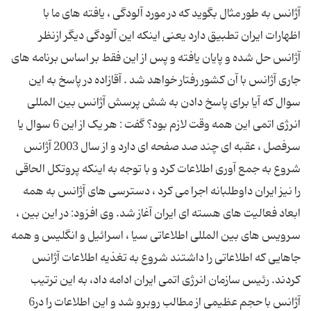
آژانس به طور مثال بگوید که در مورد آلودگی ، یافته های ما با
اظهارات ایران تطبیق دارد یعنی اینکه این آلودگی دیگر ازنظر
آژانس حل شده و پایان یافته و پس از این فقط بر اساس برنامه های
جاری آژانس با آن کشور رفتار خواهد شد . آقازاده در پاسخ به این
سوال که آیا برای پاسخ دادن به شش پرسش آژانس بین المللی
انرژی اتمی این همه وقت لازم بود؟ گفت : هر یک از این 6 سوال یا
سرفصل ، عقبه ای چند صد صفحه ای دارد و از سال 2003 آژانس
شروع به جمع آوری اطلاعات کرد و با توجه به اینکه پروتکل الحاقی
را نیز ایران داوطلبانه اجرا می کرد ، دسترسی های آژانس به همه
ابعاد فعالیت های هسته ای ایران آغاز شد. وی افزود: در این بین ،
سرویس های بین المللی اطلاعاتی سیا ، اسرائیل و انگلیس و همه
جاهایی که اطلاعاتی را داشتند شروع به تغذیه اطلاعات آژانس
کردند. رئیس سازمان انرژی اتمی ایران ادامه داد، به این ترتیب
آژانس با حجم عظیمی از مطالب روبرو شد و این اطلاعات را در6