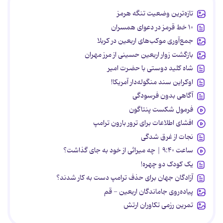
تازه‌ترین وضعیت تنگه هرمز
۱۰ خط قرمز در دعوای همسران
جمع‌آوری موکب‌های اربعین در کربلا
بازگشت زوار اربعین حسینی از مرز مهران
شاه کلید دوستی با حضرت امیر
اوکراین سند منگوله‌دار آمریکا!
آگاهی بدون فرسودگی
فرمول شکست پنتاگون
افشای اطلاعات برای ترور بارون ترامپ
نجات از غرق شدگی
ساعت ۹:۴۰ | چه میراثی از خود به جای گذاشت؟
یک کودک دو چهره!
آزادگان جهان برای حذف ترامپ دست به کار شدند؟
پیاده‌روی جاماندگان اربعین - قم
تمرین رزمی تکاوران ارتش