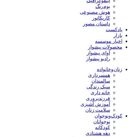
اینفوگرافیک
بوم‌رنگ
هوش مصنوعی
کاریکاتور
داستان مصور
پادکست
بازار
اخبار موسسه
محصولات پیشواز
آوای پیشواز
رادیو پیشواز
زنان‌وخانواده
همسرداری
سالمندان
سبک زندگی
خانه داری
فرزندپروری
آموزش آشپزی
سلامت زنان
کودک‌ونوجوان
نوجوانان
کودکانه
دهه هشتادی