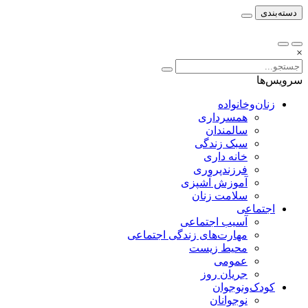
دسته‌بندی
×
سرویس‌ها
زنان‌وخانواده
همسرداری
سالمندان
سبک زندگی
خانه داری
فرزندپروری
آموزش آشپزی
سلامت زنان
اجتماعی
آسیب اجتماعی
مهارت‌های زندگی اجتماعی
محیط زیست
عمومی
جریان روز
کودک‌ونوجوان
نوجوانان