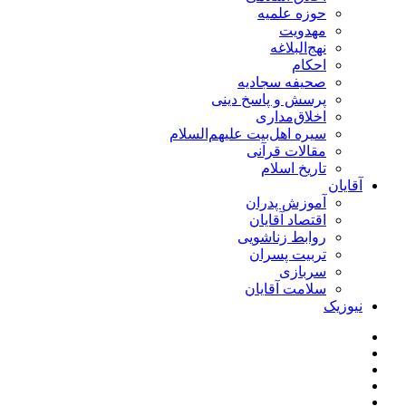
حوزه علمیه
مهدویت
نهج‌البلاغه
احکام
صحیفه سجادیه
پرسش و پاسخ دینی
اخلاق‌مداری
سیره اهل‌بیت علیهم‌السلام
مقالات قرآنی
تاریخ اسلام
آقایان
آموزش پدران
اقتصاد آقایان
روابط زناشویی
تربیت پسران
سربازی
سلامت آقایان
نیوزیک