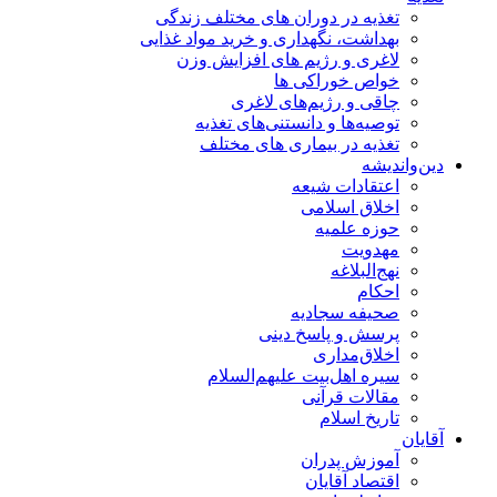
تغذیه در دوران های مختلف زندگی
بهداشت، نگهداری و خرید مواد غذایی
لاغری و رژیم های افزایش وزن
خواص خوراكی ها
چاقی و رژیم‌های لاغری
توصیه‌ها و دانستنی‌های تغذیه
تغذیه در بیماری های مختلف
دین‌واندیشه
اعتقادات شیعه
اخلاق اسلامی
حوزه علمیه
مهدویت
نهج‌البلاغه
احکام
صحیفه سجادیه
پرسش و پاسخ دینی
اخلاق‌مداری
سیره اهل‌بیت علیهم‌السلام
مقالات قرآنی
تاریخ اسلام
آقایان
آموزش پدران
اقتصاد آقایان