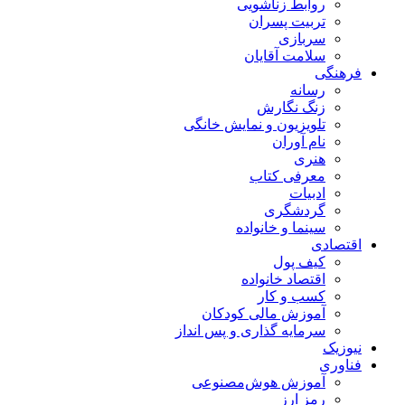
روابط زناشویی
تربیت پسران
سربازی
سلامت آقایان
فرهنگی
رسانه
زنگ نگارش
تلویزیون و نمایش خانگی
نام آوران
هنری
معرفی کتاب
ادبیات
گردشگری
سینما و خانواده
اقتصادی
کیف پول
اقتصاد خانواده
کسب و کار
آموزش مالی کودکان
سرمایه گذاری و پس انداز
نیوزیک
فناوری
آموزش هوش‌مصنوعی
رمز ارز