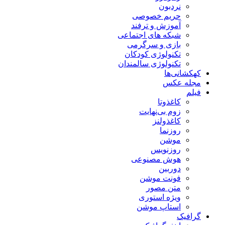
نردبون
حریم خصوصی
آموزش و ترفند
شبکه های اجتماعی
بازی و سرگرمی
تکنولوژی کودکان
تکنولوژی سالمندان
کهکشانی‌ها
مجله عکس
فیلم
کاغذوتا
زوم بی‌نهایت
کاغذولنز
روزنما
موشن
روزنویس
هوش مصنوعی
دوربین
فونت موشن
متن مصور
ویژه استوری
استاپ موشن
گرافیک