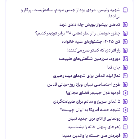
شهید رئیسی، مردی بود از جنس مردم، ساده‌زیست، پرکار و
بی‌ادعا.
کدهای پیشواز پویش چله دعای عهد
چطور خودمان را از نظر ذهنی ۳۸ برابر قوی‌تر کنیم؟
کن ۲۰۲۵؛ جشنواره‌ای علیه خانواده
راز افرادی که کمتر ضرر می‌کنند!
دورود، سرزمین شگفتی‌های طبیعت
جان فدا
نماز لیله الدفن برای شهدای بیت رهبری
طرح اختصاصی تبیان ویژه روز جهانی قدس
فومو؛ غول جیب‌بر فضای مجازی!
۵ غذای سریع و سالم برای طبیعت‌گردی
نتیجه حمله آمریکا به ایران چیست؟
رونمایی از اتاق برق جدید تبیان
زهرهای پنهان خانه را بشناسید!
قهرمان‌های خسته یا والدین مفید!