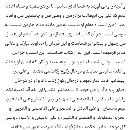
و آنچه را وحی آورده به شما ابلاغ نمایم . تا بر هر سفید و سیاه اعلام
کنم که علی بن ابیطالب برادر من و وصی من و جانشین من و امام
بعد از من است و مقام او نسبت به من مانند مقام هارون نسبت به
موسی است. جز آن که پیغمبری بعد از من نخواهد آمد و او بعد از
من رسول و پیشوا بر شماست و این فرمان را خداوند تبارک و تعالی
صادر فرموده است. این آیه از کتاب خداست. این است و جز این
نیست . ولـّی شما، خدا و رسول او هستند و آنان که ایمان آورده اند
و اقامه نماز می نمایند و در حال رکوع زکات می دهند . و علی بن
ابیطالب اقامه نماز نمود و در حال رکوع زکات داد و او در هر حال
رضای پروردگار را می جوید.» ... معاشر الناس! ان الله قد نصبه لكم
ولیا و اماما مفترضا طاعته على المهاجرین و الانصار و على التابعین
لهم باحسان ، و على البادى و الحاضر و على الاعجمى و العربى ، و
الحر و المملوك، و الصغیر و الكبیر ، و على الابیض و الاسود ، و على
كل موحد ، ماض حكمه ، جائز قوله ، نافذ امره، ملعون من خالفه،