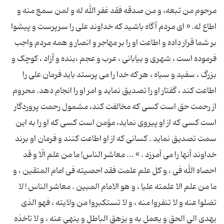
مرحوم من تبعه، و من صدقه فقد غفر الله له و لمن سمع منه و
اطاع له. « ای مردم آگاه باشید که خداوند علی را سرپرست و پیشوا
بر شما قرار داده و اطاعت او را بر مهاجر و انصار و همه مردم واجب
فرموده است ، شهری و بیابانی ، عرب و عجم ،بنده و آزاد ، کوچک و
بزرگ ، سفید و سیاه ، هر که خدا را می پرستد باید فرمان علی را
اطاعت کند ، گفتار او را تصدیق نماید و امر او را انجام دهد. محروم
از رحمت حق است کسی که مخالفت کند، مشمول رحمت پروردگار
است کسی که از او پیروی نماید، مؤمن است کسی که او را به این
سمت تصدیق نماید . کسانی که از او اطاعت کنند و فرمان او برند
خداوند آنها را می آمرزد . » ... معاشر الناس! ما من علم الّا و قد
احصاه الله فى ، و كل علم علمت فقد احصیته فى امام المتقین ، و
ما من علم الا علمته علیا ، و هو الامام المبین . معاشر الناس ! لا
تضلوا عنه و لا تنفروا منه ، و لا تستكبروا من ولایته ، فهو الذى
یهدى الى الحق و یعمل به و یزهق الباطل و ینهى عنه ، و لا تاخذه