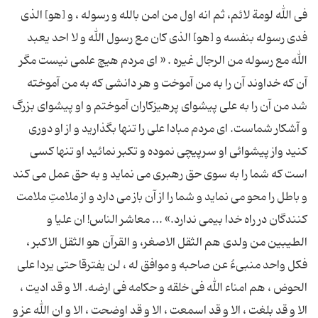
فى الله لومة لائم، ثم انه اول من امن بالله و رسوله ، و [هو] الذى
فدى رسوله بنفسه و [هو] الذى كان مع رسول الله و لا احد یعبد
الله مع رسوله من الرجال غیره . « ای مردم هیچ علمی نیست مگر
آن که خداوند آن را به من آموخت و هر دانشی که به من آموخته
شد من آن را به علی پیشوای پرهیزکاران آموختم و او پیشوای بزرگ
و آشکار شماست. ای مردم مبادا علی را تنها بگذارید و از او دوری
کنید واز پیشوائی او سرپیچی نموده و تکبر نمائید او تنها کسی
است که شما را به سوی حق رهبری می نماید و به حق عمل می کند
و باطل را محو می نماید و شما را از آن باز می دارد و از ملامتِ ملامت
کنندگان در راه خدا بیمی ندارد.» ... معاشر الناس! ان علیا و
الطیبین من ولدى هم الثقل الاصغر، و القرآن هو الثقل الاكبر ،
فكل واحد منبىءُ عن صاحبه و موافق له ، لن یفترقا حتى یردا على
الحوض ، هم امناء الله فى خلقه و حكامه فى ارضه. الا و قد ادیت ،
الا و قد بلغت ، الا و قد اسمعت ، الا و قد اوضحت ، الا و ان الله عز و