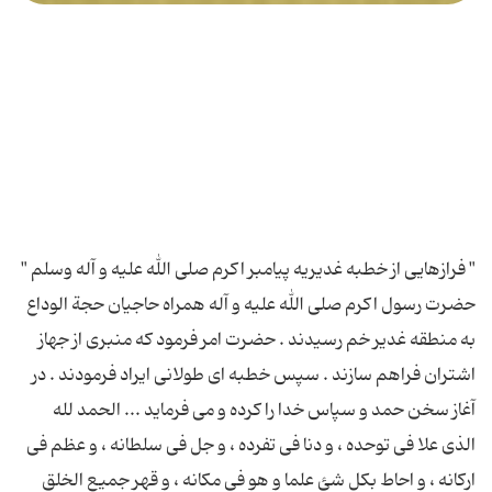
" فرازهایی از خطبه غدیریه پیامبر اکرم صلی الله علیه و آله وسلم "
حضرت رسول اکرم صلی الله علیه و آله همراه حاجیان حجة الوداع
به منطقه غدیر خم رسیدند . حضرت امر فرمود که منبری از جهاز
اشتران فراهم سازند . سپس خطبه ای طولانی ایراد فرمودند . در
آغاز سخن حمد و سپاس خدا را کرده و می فرماید ... الحمد لله
الذى علا فى توحده ، و دنا فى تفرده ، و جل فى سلطانه ، و عظم فى
اركانه ، و احاط بكل شئ علما و هو فى مكانه ، و قهر جمیع الخلق