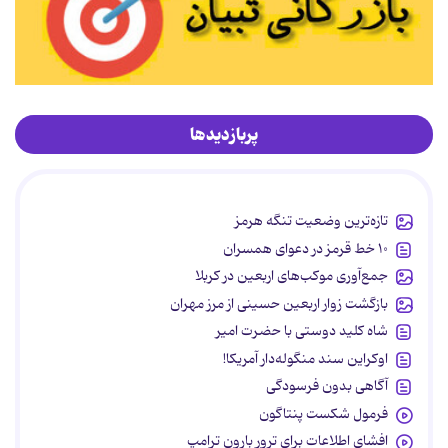
پربازدیدها
تازه‌ترین وضعیت تنگه هرمز
۱۰ خط قرمز در دعوای همسران
جمع‌آوری موکب‌های اربعین در کربلا
بازگشت زوار اربعین حسینی از مرز مهران
شاه کلید دوستی با حضرت امیر
اوکراین سند منگوله‌دار آمریکا!
آگاهی بدون فرسودگی
فرمول شکست پنتاگون
افشای اطلاعات برای ترور بارون ترامپ