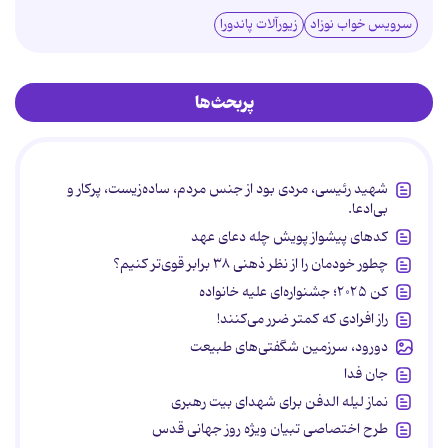
سرویس خواب نوزاد
زیورآلات پاندورا
پربحث‌ها
شهید رئیسی، مردی بود از جنس مردم، ساده‌زیست، پرکار و
بی‌ادعا.
کدهای پیشواز پویش چله دعای عهد
چطور خودمان را از نظر ذهنی ۳۸ برابر قوی‌تر کنیم؟
کن ۲۰۲۵؛ جشنواره‌ای علیه خانواده
راز افرادی که کمتر ضرر می‌کنند!
دورود، سرزمین شگفتی‌های طبیعت
جان فدا
نماز لیله الدفن برای شهدای بیت رهبری
طرح اختصاصی تبیان ویژه روز جهانی قدس