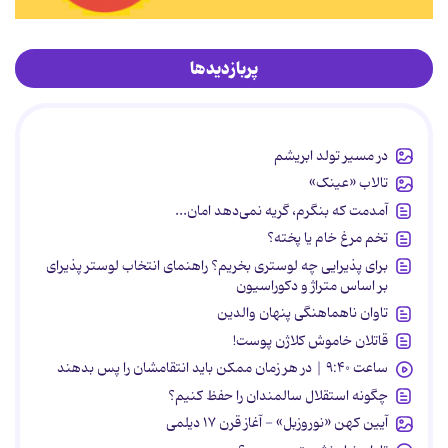
پربازدیدها
در مسیر تولد ابریشم
تالاب «عینک»
آمدمت که بنگرم، گریه نمی‌دهد امان...
تخم مرغ خام یا پخته؟
برای پذیرایی چه لوستری بخریم؟ راهنمای انتخاب لوستر پذیرای
بر اساس متراژ و دکوراسیون
تاوان ناهماهنگی پنهان والدین
قاتلان خاموش کلاژن پوست!
ساعت ۹:۴۰ | در هر زمان ممکن باید انتقامشان را پس بدهند
چگونه استقلال سالمندان را حفظ کنیم؟
آیین کهن «نوروزبل» - آغاز قرن ۱۷ دیلمی