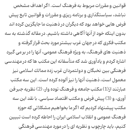
قوانین و مقررات مربوط به فرهنگ است. اگر اهداف مشخص
نباشد، سیاستگذاری و برنامه ریزی و مقررات و قوانین تابع پیش
فرض هایی خواهد بود كه دیگران در ذهنیت ما جایگزین كرده اند
بدون اینكه خود از آنها آگاهی داشته باشیم. در مقاله گذشته به سه
مكتب فكری كه در جهان غرب بیشتر مورد بحث قرار گرفته و
ذهنیت های فرهنگ، به ویژه فرهنگ عمومی، آنها را در بر می گیرد
اشاره كردم و یادآوری شد كه متأسفانه این مكتب ها كه در مهندسی
فرهنگی بین نخبگان و دولتمردان غرب زده ممالك اسلامی نیز
معمول است، ذهنیت آنها را نیز آلوده كرده است. این سه مكتب
عبارتند از(1) مكتب جامعه و فرهنگ توده وار، (2) نظریه جبر فن
آوری، و (3) پیش فرض و مكتب اقتصاد سیاسی. با نقد این سه
مكتب پیشنهاد كردیم كه اگر ما بخواهیم مشكلاتی كه حوزه
فرهنگ عمومی و انقلاب اسلامی ایران را احاطه كرده است تبیین
كنیم، باید چارچوب و نظریه ای را در مورد مهندسی فرهنگی