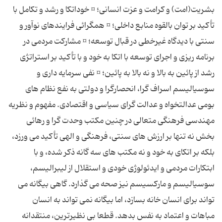
بشریت(امت) و كرامت و عزت انسانی؛ ¤ خوداتكا و رشد و تكامل با
تأكید بر توان بالقوه منابع داخلی؛ ¤ همگرائی فرایندهای نوآور و
سنتی با دیدگاه غیرخطی در قبال توسعه؛ ¤ مشاركت مردمی در
برنامه ریزی و اجرای توسعه با اتكا به خود و با تأكید بر استراتژی
رشد از پائین به بالا و نه بالا به پائین؛ ¤ نفی سرمایه داری و
سوسیالیسم اسراف گرا، انحصارگرا و دولتی به نفع نظام های
بومی عدالتخواه و عدالت گرای سیاسی و اقتصادی. مفهوم و نظریه
مهندسی فرهنگی متعالی در چنین مكتب وحدت گرا و رهائی
بخش نه تنها بر ارزش های سنتی، فرهنگی و الهی تأكید می ورزد،
بلكه بر اتكای به خود و نه مكتب های سه گانه ذكر شده، و با
ابتكارات مردمی و ایدئولوژی خودی و استقلال از لیبرالیسم،
سوسیالیسم و ماركسیسم نیز صحه می گذارد. گاهی بیگانه می
تواند برای انسان خانه بسازد، اما بیگانه نمی تواند به انسان
مباهات و اعتماد به نفس بدهد. قطعا بی نظیرترین، منتقدانه