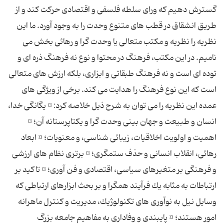
گسترش دهیم كه ورای سلطه فلسفی و اقتصادی حركت كند و از
طریق انشقاق در قطب های متنوع وحدت را به وجود آورد. ما این
نظریه را نظریه و مكتب متعالی یا وحدت گرا و رهائی بخش می
نامیم. در این مكتب، فرهنگ در محتوا و نوع نه فرهنگ ذره ای و
توده ای است و نه فرهنگ طبقاتی و ابزاری، بلكه ارزش های متعالی
است كه این نوع فرهنگ را هدایت می كند. برخی از ویژگی های
عمده این نظریه را می توان به شرح ذیل خلاصه كرد: ¤ یگانگی خدا،
انسان و طبیعت و جهان بینی وحدت گرا و یكتاپرستانه آن؛ ¤
اهمیت و اولویت اخلاقیات، زیبائی شناسی، و معنویات؛ ¤ ابعاد
رهائی، انقلاب انسانی و حذف ستمگری؛ ¤ برتری نظام های ارزشی
و فرهنگی بر متغیرهای سیاسی، اقتصادی و فن آوری؛ ¤ تاكید بر
ارتباطات به مثابه یك فرآیند همگرا و بر بحث ابزارهای ارتباطی كه
وسایل نیل به نوآوری های تكنولوژیك، مدیریت و كنترل ماهرانه
امور هستند؛ ¤ پایبندی و وفاداری به مفاهیم جامعه بزرگ