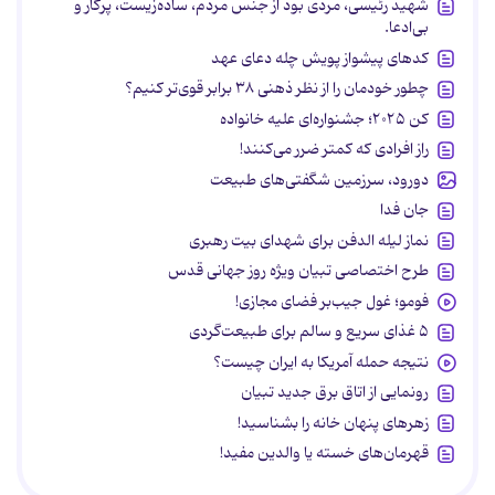
شهید رئیسی، مردی بود از جنس مردم، ساده‌زیست، پرکار و
بی‌ادعا.
کدهای پیشواز پویش چله دعای عهد
چطور خودمان را از نظر ذهنی ۳۸ برابر قوی‌تر کنیم؟
کن ۲۰۲۵؛ جشنواره‌ای علیه خانواده
راز افرادی که کمتر ضرر می‌کنند!
دورود، سرزمین شگفتی‌های طبیعت
جان فدا
نماز لیله الدفن برای شهدای بیت رهبری
طرح اختصاصی تبیان ویژه روز جهانی قدس
فومو؛ غول جیب‌بر فضای مجازی!
۵ غذای سریع و سالم برای طبیعت‌گردی
نتیجه حمله آمریکا به ایران چیست؟
رونمایی از اتاق برق جدید تبیان
زهرهای پنهان خانه را بشناسید!
قهرمان‌های خسته یا والدین مفید!