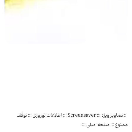
::: تصاویر ویژه ::: Screensaver ::: اطلاعات نوروزی ::: توقف
ممنوع ::: صفحه اصلی :::