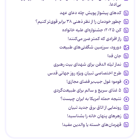
بی‌ادعا.
کدهای پیشواز پویش چله دعای عهد
چطور خودمان را از نظر ذهنی ۳۸ برابر قوی‌تر کنیم؟
کن ۲۰۲۵؛ جشنواره‌ای علیه خانواده
راز افرادی که کمتر ضرر می‌کنند!
دورود، سرزمین شگفتی‌های طبیعت
جان فدا
نماز لیله الدفن برای شهدای بیت رهبری
طرح اختصاصی تبیان ویژه روز جهانی قدس
فومو؛ غول جیب‌بر فضای مجازی!
۵ غذای سریع و سالم برای طبیعت‌گردی
نتیجه حمله آمریکا به ایران چیست؟
رونمایی از اتاق برق جدید تبیان
زهرهای پنهان خانه را بشناسید!
قهرمان‌های خسته یا والدین مفید!