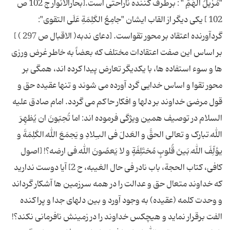
"مُزیلُ الهَمِّ " : برطرف کننده ناراحتی است.[بحارالانوار ج 102 ص
102 ] یکی دیگر از القاب ایشان "جامِعُ الکَلِمَةِ عَلَی التقوی":
گردآورنده اعتقاد بر محور تقواست. [دعای ندبه( الاقبال ص 297 ) ]
بر اساس این صفت اعتقادات مختلف که بعضاً به خاطر غرض ورزی
ها و سوء استفاده ها، با یکدیگر تعارض پیدا کرده اند، همگی بر
محور تقوا و اساس خدایی گرد آورده می شوند و تنها عقیده حق و
قول مرضیّ خداوند بر دلها و افکار حاکم می گردد. امام صادق علیه
السلام در توصیف همین ویژگی فرموده اند: اما تُحِبّونَ ان یُظهِرَ
اللهُ تبارک و تعالی الحقَّ و العَدلَ فی البـِلادِ و یَجمَعَ اللهُ الکَلِمَةَ و
یؤلِّفَ اللهُ بَینَ قُلوبٍ مُختَلِفَةٍ و لا یَعصُونَ اللهَ فی ارضه؟! [اصول
کافی، کتاب الحجة، باب نادر فی حال الغیبه، ح 2] آیا دوست ندارید
که خداوند متعال حق و عدالت را در همه سرزمین ها آشکار گرداند
و وحدت کلمه (عقیده) به وجود آورد و بین دلهای جدا و پراکنده
الفت برقرار نماید و هیچکس خداوند را در زمینش نافرمانی نکند؟!