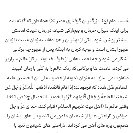
غیبت امام (ع) ،بزرگترین گرفتاری عصر (3) همانطور که گفته شد،
برای اینکه میزان حرمان و بیچارگی شیعه در زمان غیبت امامش
بیشتر روشن شود، یکی از بهترین راهها مقایسه زمان غیبت با زمان
ظهور ایشان است و توجه کردن به اینکه پس از ظهور چه برکاتی
آشکار می شود و چه نعمت هایی از طرف خداوند بر کلّ عالم سرازیر
می گردد؛ نعمت ها و برکاتی که رنگ عالم را به کلّی با زمان غیبت
متفاوت می سازد. به عنوان نمونه از حضرت علیّ بن الحسین علیه
السلام نقل شده که فرمودند: اِذا قامَ قائمُنا، اَذهَبَ اللهُ عَزّ وَ جَلّ عَن
شیعَتِنا العاهَةَ وَ جَعَلَ قُلوبَهم کَزُبُرِ الحَدیدِ. [الخصال ج2 ص 541]
وقتی قائم ما (اهل بیت علهیم السلام) قیام کند، خدای عزّ و جلّ
امراض و ناراحتی ها را از شیعیان ما دور می کند و دل های ایشان را
همچون پاره های آهن می گرداند. ناراحتی های شیعیان تنها با