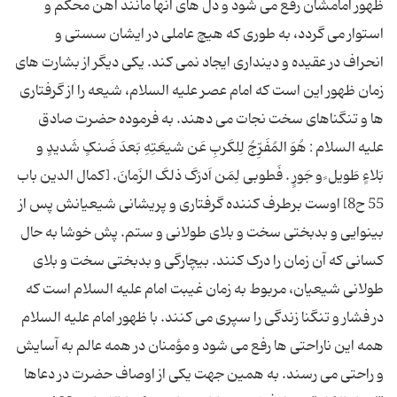
ظهور امامشان رفع می شود و دل های آنها مانند آهن محکم و
استوار می گردد، به طوری که هیچ عاملی در ایشان سستی و
انحراف در عقیده و دینداری ایجاد نمی کند. یکی دیگر از بشارت های
زمان ظهور این است که امام عصر علیه السلام، شیعه را از گرفتاری
ها و تنگناهای سخت نجات می دهند. به فرموده حضرت صادق
علیه السلام : هُوَ المُفَرِّجُ لِلکَربِ عَن شیعَتِهِ بَعدَ ضَنکٍ شَدیدٍ و
بَلاءٍ طَویل ٍ و جَورٍ . فَطوبی لِمَن اَدرَکَ ذلکَ الزَمانَ. [کمال الدین باب
55 ح8] اوست برطرف کننده گرفتاری و پریشانی شیعیانش پس از
بینوایی و بدبختی سخت و بلای طولانی و ستم. پش خوشا به حال
کسانی که آن زمان را درک کنند. بیچارگی و بدبختی سخت و بلای
طولانی شیعیان، مربوط به زمان غیبت امام علیه السلام است که
در فشار و تنگنا زندگی را سپری می کنند. با ظهور امام علیه السلام
همه این ناراحتی ها رفع می شود و مؤمنان در همه عالم به آسایش
و راحتی می رسند. به همین جهت یکی از اوصاف حضرت در دعاها