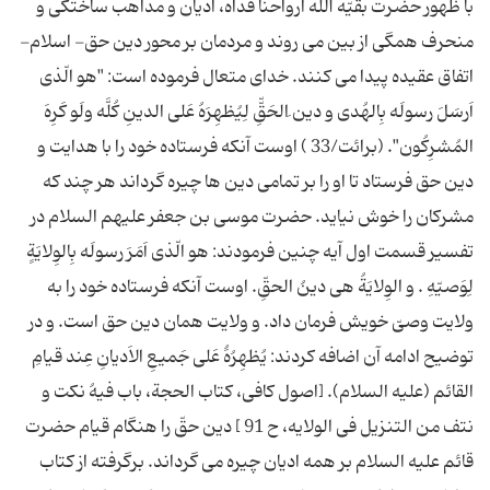
با ظهور حضرت بقیّه الله ارواحنا فداه، ادیان و مذاهب ساختگی و
منحرف همگی از بین می روند و مردمان بر محور دین حق- اسلام-
اتفاق عقیده پیدا می کنند. خدای متعال فرموده است: "هو الّذی
اَرسَلَ رسولَه بِالهُدی و دین ِالحَقِّّ لِیُظهِرَهُ عَلی الدینِ کُلَّه ولَو کَرِهَ
المُشرِکُون". (برائت/33 ) اوست آنکه فرستاده خود را با هدایت و
دین حق فرستاد تا او را بر تمامی دین ها چیره گرداند هر چند که
مشرکان را خوش نیاید. حضرت موسی بن جعفر علیهم السلام در
تفسیر قسمت اول آیه چنین فرمودند: هو الّذی اَمَرَ رسولَه بِالوِلایَةِِ
لِوَصیّهِ . و الوِلایَةُ هی دینُ الحقِّ. اوست آنکه فرستاده خود را به
ولایت وصیّ خویش فرمان داد. و ولایت همان دین حق است. و در
توضیح ادامه آن اضافه کردند: یُظهِرُهَُ عَلی جَمیعِ الاَدیانِ عِند قیامِ
القائم (علیه السلام). [اصول کافی، کتاب الحجة، باب فیهُ نکت و
نتف من التنزیل فی الولایه، ح 91 ] دین حقّ را هنگام قیام حضرت
قائم علیه السلام بر همه ادیان چیره می گرداند. برگرفته از کتاب