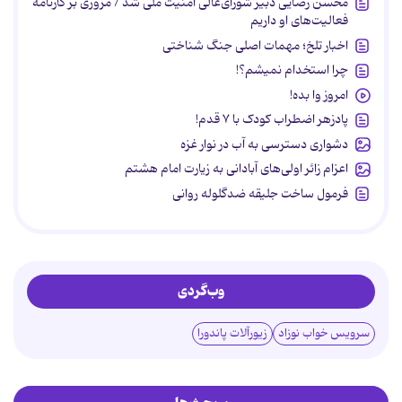
محسن رضایی دبیر شورای‌عالی امنیت ملی شد / مروری بر کارنامه
فعالیت‌های او داریم
اخبار تلخ؛ مهمات اصلی جنگ شناختی
چرا استخدام نمیشم؟!
امروز وا بده!
پادزهر اضطراب کودک با ۷ قدم!
دشواری دسترسی به آب در نوار غزه
اعزام زائر اولی‌های آبادانی به زیارت امام هشتم
فرمول ساخت جلیقه ضدگلوله روانی
وب‌گردی
سرویس خواب نوزاد
زیورآلات پاندورا