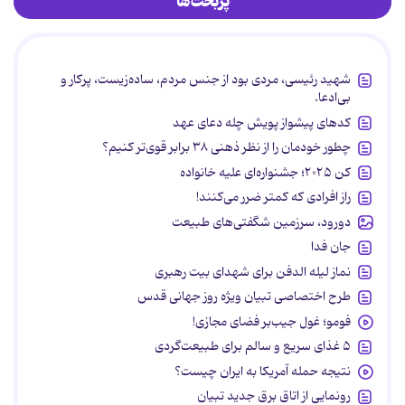
پربحث‌ها
شهید رئیسی، مردی بود از جنس مردم، ساده‌زیست، پرکار و
بی‌ادعا.
کدهای پیشواز پویش چله دعای عهد
چطور خودمان را از نظر ذهنی ۳۸ برابر قوی‌تر کنیم؟
کن ۲۰۲۵؛ جشنواره‌ای علیه خانواده
راز افرادی که کمتر ضرر می‌کنند!
دورود، سرزمین شگفتی‌های طبیعت
جان فدا
نماز لیله الدفن برای شهدای بیت رهبری
طرح اختصاصی تبیان ویژه روز جهانی قدس
فومو؛ غول جیب‌بر فضای مجازی!
۵ غذای سریع و سالم برای طبیعت‌گردی
نتیجه حمله آمریکا به ایران چیست؟
رونمایی از اتاق برق جدید تبیان