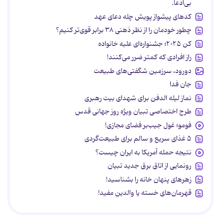
بی‌ادعا.
کدهای پیشواز پویش چله دعای عهد
چطور خودمان را از نظر ذهنی ۳۸ برابر قوی‌تر کنیم؟
کن ۲۰۲۵؛ جشنواره‌ای علیه خانواده
راز افرادی که کمتر ضرر می‌کنند!
دورود، سرزمین شگفتی‌های طبیعت
جان فدا
نماز لیله الدفن برای شهدای بیت رهبری
طرح اختصاصی تبیان ویژه روز جهانی قدس
فومو؛ غول جیب‌بر فضای مجازی!
۵ غذای سریع و سالم برای طبیعت‌گردی
نتیجه حمله آمریکا به ایران چیست؟
رونمایی از اتاق برق جدید تبیان
زهرهای پنهان خانه را بشناسید!
قهرمان‌های خسته یا والدین مفید!