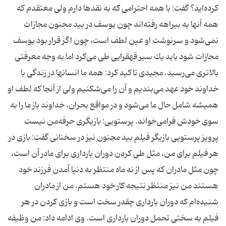
كرده‌اید؟ گفت: با همه احترامی كه به نقدها دارم ولی معتقدم كه
همه آنها به بیراهه رفته‌اند چون یوسف در بید مجنون مجازات
نمی‌شود و سرنوشت او عین لطف است، چون اگر قرار بود یوسف
مجازات شود باید یك سیر قهقرایی طی می‌كرد اما به وجه معرفتی
بالاتری می‌رسید. مجیدی تاكید كرد: همه ما انسانها در زندگی با
خداوند خود عهد می‌بندیم و آن را می‌شكنیم ولی از آنجا كه لطف او
همیشه شامل حال ما می‌شود و در مواقع بحران، خداوند باز ما را به
سوی خودش فرامی‌خواند. پرستویی: بازیگری حرفه‌من نیست‌
پرویز پرستویی بازیگر فیلم بید مجنون نیز در سخنانی گفت: بازی در
هر فیلم برای من، مثل طی كردن دوران بارداری برای مادر آن است،
چون مثل مادران كه پس از نه ماه منتظر به دنیا آمدن فرزند خود
هستند من نیز منتظر نتیجه كار خود هستم. من از مادران
شنیده‌ام كه دوران بارداری چقدر سخت است و بازی كردن در هر
فیلم به سختی تحمل دوران بارداری است. وی ادامه داد: من وظیفه