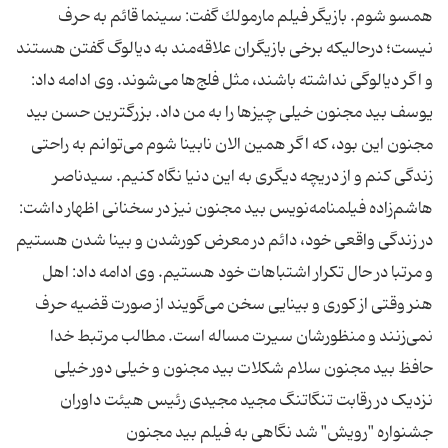
همسو شوم. بازیگر فیلم مارمولك گفت: سینما قائم به حرف
نیست؛ درحالیكه برخی بازیگران علاقه‌مند به دیالوگ گفتن هستند
و اگر دیالوگی نداشته باشند، مثل فلج‌ها می‌شوند. وی ادامه داد:
یوسف بید مجنون خیلی چیزها را به من داد. بزرگترین حسن بید
مجنون این بود، كه اگر همین الان نابینا شوم می‌توانم به راحتی
زندگی كنم و از دریچه دیگری به این دنیا نگاه كنیم. سیدناصر
هاشم‌زاده فیلمنامه‌نویس بید مجنون نیز در سخنانی اظهار داشت:
در زندگی واقعی خود، دائم در معرض كورشدن و بینا شدن هستیم
و مرتبا در حال تكرار اشتباهات خود هستیم. وی ادامه داد: اهل
هنر وقتی از كوری و بینایی سخن می‌گویند از صورت قضیه حرف
نمی‌زنند و منظورشان سیرت مساله است. مطالب مرتبط خدا
حافظ بید مجنون سلام شکلات بید مجنون و خیلی دور خیلی
نزدیک در رقابت تنگاتنگ مجید مجیدی رئیس هیئت داوران
جشنواره "رویش" شد نگاهی به فیلم بید مجنون