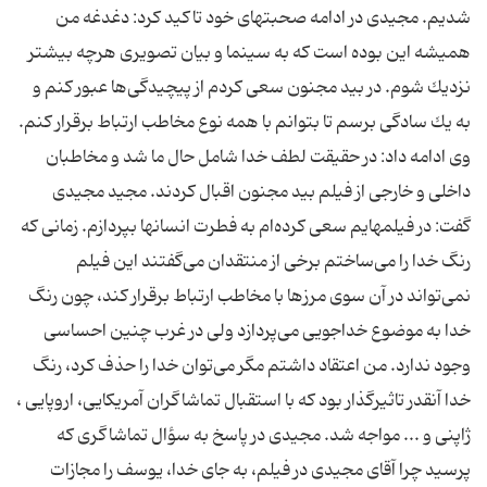
شدیم. مجیدی در ادامه صحبتهای خود تاكید كرد: دغدغه من
همیشه این بوده است كه به سینما و بیان تصویری هرچه بیشتر
نزدیك شوم. در بید مجنون سعی كردم از پیچیدگی‌ها عبور كنم و
به یك سادگی برسم تا بتوانم با همه نوع مخاطب ارتباط برقرار كنم.
وی ادامه داد: در حقیقت لطف خدا شامل حال ما شد و مخاطبان
داخلی و خارجی از فیلم بید مجنون اقبال كردند. مجید مجیدی
گفت: در فیلمهایم سعی كرده‌ام به فطرت انسانها بپردازم. زمانی كه
رنگ خدا را می‌ساختم برخی از منتقدان می‌گفتند این فیلم
نمی‌تواند در آن سوی مرزها با مخاطب ارتباط برقرار كند، چون رنگ
خدا به موضوع خداجویی می‌پردازد ولی در غرب چنین احساسی
وجود ندارد. من اعتقاد داشتم مگر می‌توان خدا را حذف كرد، رنگ
خدا آنقدر تاثیرگذار بود كه با استقبال تماشاگران آمریكایی، اروپایی ،
ژاپنی و ... مواجه شد. مجیدی در پاسخ به سؤال تماشاگری كه
پرسید چرا آقای مجیدی در فیلم، به جای خدا، یوسف را مجازات