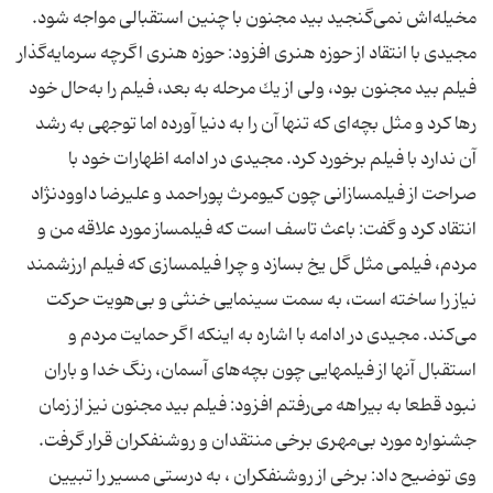
مخیله‌اش نمی‌گنجید بید مجنون با چنین استقبالی مواجه شود.
مجیدی با انتقاد از حوزه هنری افزود: حوزه هنری اگرچه سرمایه‌گذار
فیلم بید مجنون بود، ولی از یك مرحله به بعد، فیلم را به‌حال خود
رها كرد و مثل بچه‌ای كه تنها آن را به دنیا آورده اما توجهی به رشد
آن ندارد با فیلم برخورد كرد. مجیدی در ادامه اظهارات خود با
صراحت از فیلمسازانی چون كیومرث پوراحمد و علیرضا داوودنژاد
انتقاد كرد و گفت: باعث تاسف است كه فیلمساز مورد علاقه من و
مردم، فیلمی مثل گل یخ بسازد و چرا فیلمسازی كه فیلم ارزشمند
نیاز را ساخته است، به سمت سینمایی خنثی و بی‌هویت حركت
می‌كند. مجیدی در ادامه با اشاره به اینكه اگر حمایت مردم و
استقبال آنها از فیلمهایی چون بچه‌های آسمان، رنگ خدا و باران
نبود قطعا به بیراهه می‌رفتم افزود: فیلم بید مجنون نیز از زمان
جشنواره مورد بی‌مهری برخی منتقدان و روشنفكران قرار گرفت.
وی توضیح داد: برخی از روشنفكران ، به درستی مسیر را تبیین