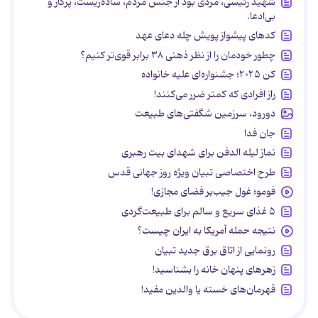
شهید رئیسی، مردی بود از جنس مردم، ساده‌زیست، پرکار و
بی‌ادعا.
کدهای پیشواز پویش چله دعای عهد
چطور خودمان را از نظر ذهنی ۳۸ برابر قوی‌تر کنیم؟
کن ۲۰۲۵؛ جشنواره‌ای علیه خانواده
راز افرادی که کمتر ضرر می‌کنند!
دورود، سرزمین شگفتی‌های طبیعت
جان فدا
نماز لیله الدفن برای شهدای بیت رهبری
طرح اختصاصی تبیان ویژه روز جهانی قدس
فومو؛ غول جیب‌بر فضای مجازی!
۵ غذای سریع و سالم برای طبیعت‌گردی
نتیجه حمله آمریکا به ایران چیست؟
رونمایی از اتاق برق جدید تبیان
زهرهای پنهان خانه را بشناسید!
قهرمان‌های خسته یا والدین مفید!