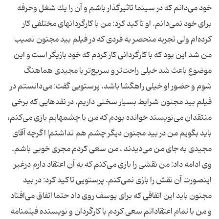
خود می‌دانم كه در سینما تاثیرگذار باشم و آن را یك شغل وحرفه
برای خود نمی‌دانم. او تاكید كرد: من با كارگردانهای مختلفی كار
كرده‌ام ولی تجربه منحصر به فردی كه در فیلم بید مجنون نصیب
من شد این بود كه با كارگردانی كار كردم كه خود بازیگر است و این
موضوع باعث شد خیلی راحت‌تر و سریع‌تر با مجیدی هماهنگ
شوم و حضور او خیلی راهگشا باشد. پرستویی گفت: می‌دانستم در
فیلم بید مجنون شرایط بسیار سختی داریم. در نقدهایی كه برخی
منتقدان می‌نویسند خوانده بودم كه من با چشمهایم بازی می‌كنم،
باید بگویم من در بید مجنون دیگر چشم هم نداشتم! اگرچه آقای
مجیدی به جای من می‌دیدند ، من سعی كردم مجری خوبی باشم.
وی ادامه داد: من نقشی را بازی می‌كنم كه به آن اعتقاد دارم درغیر
اینصورت آن نقش را بازی نمی‌كنم. پرستویی تاكید كرد: در بید
مجنون باید این اتفاقی كه برای یوسف روی داد حتما اتفاق می‌افتاد
و من با تمام اعتقاداتم سعی كردم با كارگردان و نویسنده فیلمنامه