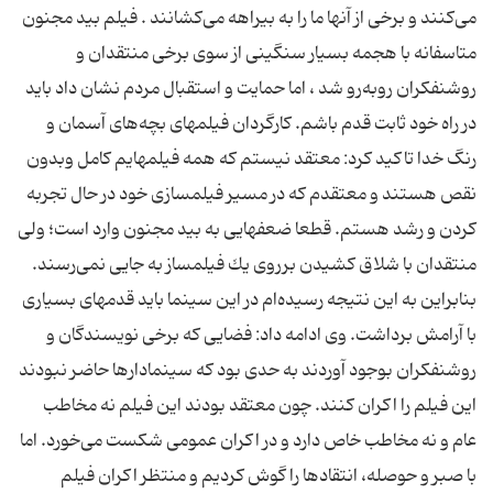
می‌كنند و برخی از آنها ما را به بیراهه می‌كشانند . فیلم بید مجنون
متاسفانه با هجمه بسیار سنگینی از سوی برخی منتقدان و
روشنفكران روبه‌رو شد ، اما حمایت و استقبال مردم نشان داد باید
در راه خود ثابت قدم باشم. كارگردان فیلمهای بچه‌های آسمان و
رنگ خدا تاكید كرد: معتقد نیستم كه همه فیلمهایم كامل وبدون
نقص هستند و معتقدم كه در مسیر فیلمسازی خود در حال تجربه
كردن و رشد هستم. قطعا ضعفهایی به بید مجنون وارد است؛ ولی
منتقدان با شلاق كشیدن برروی یك فیلمساز به جایی نمی‌رسند.
بنابراین به این نتیجه رسیده‌ام در این سینما باید قدمهای بسیاری
با آرامش برداشت. وی ادامه داد: فضایی كه برخی نویسندگان و
روشنفكران بوجود آوردند به حدی بود كه سینمادارها حاضر نبودند
این فیلم را اكران كنند. چون معتقد بودند این فیلم نه مخاطب
عام و نه مخاطب خاص دارد و در اكران عمومی شكست می‌خورد. اما
با صبر و حوصله، انتقادها را گوش كردیم و منتظر اكران فیلم