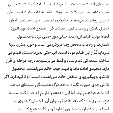
سینمای اندیشمند خود ببالیم، اما متاسفانه دیگر گوش شنوایی
وجود ندارد. مجیدی گفت: مسؤولان فقط شعار حمایت از سینمای
فاخر و ارزشمند می‌دهند. بنابراین فیلمهای خوب سینمای ایران
حاصل تلاش و زحمات فردی سینماگران مطرح است. وی افزود:
قطعا تولید فیلم ارزشمند خیلی دور، خیلی نزدیك محصول
تلاش‌ها و زحمات شخص رضا میركریمی است و حوزه هنری تنها
سرمایه‌گذار این فیلم بوده است. آنها حتی نمی‌دانستند فیلم كی
ساخته شده، كی تمام شده و فقط می‌پرسیدند درچه مرحله‌ای قرار
دارد. مجیدی ادامه داد: یا فیلم خوب خانم بنی‌اعتماد، محصول
تلاشها و پیگیریهای شخص خانم بنی‌اعتماد است. او تاكید كرد: اگر
تلاش جدی صورت نگیرد شاهد مرگ همیشگی سینمای صاحب
اندیشه خواهیم بود، اما این دغدغه را داریم كه خدا نكند سینما
دچار ضرری شود كه بعدها دیگر نتوان آن را جبران كرد. وی به
استقبال مردم از بید مجنون اشاره كرد و گفت: هیچ كس در