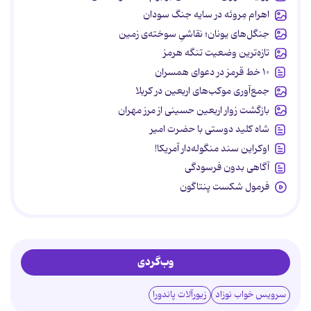
اهرام مِروئه در سایه جنگ سودان
جنگل‌های یونان؛ نقاشیِ سوخته‌ی زمین
تازه‌ترین وضعیت تنگه هرمز
۱۰ خط قرمز در دعوای همسران
جمع‌آوری موکب‌های اربعین در کربلا
بازگشت زوار اربعین حسینی از مرز مهران
شاه کلید دوستی با حضرت امیر
اوکراین سند منگوله‌دار آمریکا!
آگاهی بدون فرسودگی
فرمول شکست پنتاگون
وب‌گردی
سرویس خواب نوزاد
زیورآلات پاندورا