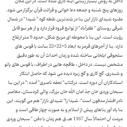
داخل به روش بسیار زیبایی آینه كاری شده است. در این مكان
روزهای پنج شنبه و جمعه دعا خوانی و قرائت قرآن برگزار می شود.
مقبره شیدای نازار این بنا در بلندترین نقطه كوه " شیدا " در شمال
شرقی روستای " ظفرآباد" از توابع قروه قرار دارد و از هر سو قابل
رؤیت است. این بنا با محوطه ای مربع شكل، حدود 9 متر ارتفاع
دارد. بنا از آجرهای قرمز به ابعاد 5×22×22 سانت با قوس های
سلجوقی ایلخانی ساخته شده و زمان احداث آن به طور دقیق
مشخص نیست. در داخل ، طاقچه هایی در اطراف، با قوس های پاتو
و شبدری، گچ كاری و گچ زبره دیده می شود كه حاصل ابتكار
استادكاران آن دوره است. دركتاب" تحفه ناصری" آمده :" در این بنا
سبحان وردی خان جدّ امان الله خان بزرگ، والی كردستان، معاصر
نادر افشار مدفون است". شیدا را" شیدای نازار" هم می گویند. این
بنا یاد آور بناهای پیش از اسلام و به صورت چهار طاقی است و
مرمت آن احتمالاً سال 1167 هـ.ق هم زمان با دفن " سبحان وردی