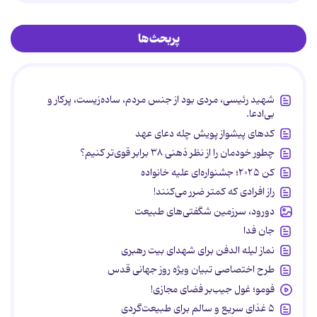
پربحث‌ها
شهید رئیسی، مردی بود از جنس مردم، ساده‌زیست، پرکار و
بی‌ادعا.
کدهای پیشواز پویش چله دعای عهد
چطور خودمان را از نظر ذهنی ۳۸ برابر قوی‌تر کنیم؟
کن ۲۰۲۵؛ جشنواره‌ای علیه خانواده
راز افرادی که کمتر ضرر می‌کنند!
دورود، سرزمین شگفتی‌های طبیعت
جان فدا
نماز لیله الدفن برای شهدای بیت رهبری
طرح اختصاصی تبیان ویژه روز جهانی قدس
فومو؛ غول جیب‌بر فضای مجازی!
۵ غذای سریع و سالم برای طبیعت‌گردی