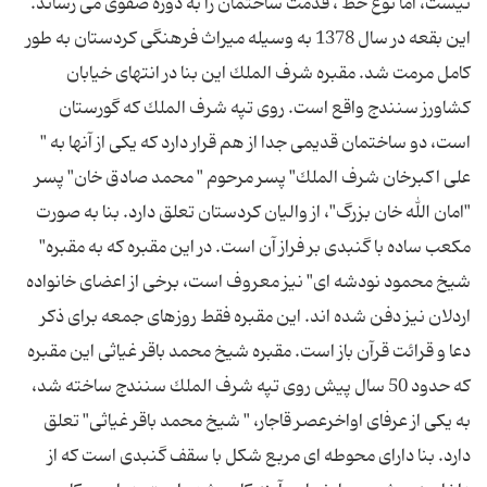
نیست، اما نوع خط ، قدمت ساختمان را به دوره صفوی می رساند.
این بقعه در سال 1378 به وسیله میراث فرهنگی كردستان به طور
كامل مرمت شد. مقبره شرف الملك این بنا در انتهای خیابان
كشاورز سنندج واقع است. روی تپه شرف الملك كه گورستان
است، دو ساختمان قدیمی جدا از هم قرار دارد كه یكی از آنها به "
علی اكبرخان شرف الملك" پسر مرحوم " محمد صادق خان" پسر
"امان الله خان بزرگ"، از والیان كردستان تعلق دارد. بنا به صورت
مكعب ساده با گنبدی بر فراز آن است. در این مقبره كه به مقبره"
شیخ محمود نودشه ای" نیز معروف است، برخی از اعضای خانواده
اردلان نیز دفن شده اند. این مقبره فقط روزهای جمعه برای ذكر
دعا و قرائت قرآن باز است. مقبره شیخ محمد باقر غیاثی این مقبره
كه حدود 50 سال پیش روی تپه شرف الملك سنندج ساخته شد،
به یكی از عرفای اواخرعصر قاجار، " شیخ محمد باقر غیاثی" تعلق
دارد. بنا دارای محوطه ای مربع شكل با سقف گنبدی است كه از