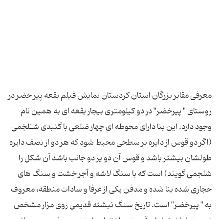
معرفی مقابر بزرگان استان كردستان نمایش فیلم بقعه پیر خضر در
روستای " پیرخضر" در دو كیلومتری بیجار بقعه ای به همین نام
وجود دارد. این بنا دارای محوطه ای چهار ضلعی با گنبدی شـَلجَمی
(اگر دو قوس از دایره بر سطحی محیط شود كه هر دو از نصف دایره
طولشان بیشتر باشد و قوس آن دو یر دو جانب باشد آن شكل را
شلجمی گویند) است كه با سنگ لاشه و آجر خشت و سنگ های
حجاری شده بنا شده و مدفن یكی از عرفا و سادات منطقه، معروف
به " پیرخضر" است. تاریخ سنگ نبشته قدیمی روی مزار مشخص