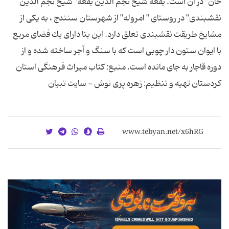
خان" در آن است. بقعه شیخ نجم الدین بقعه" شیخ نجم الدین
نقشبندی" در روستای " امروله" از شهرستان سنندج ، به یكی از
مشایخ طریقت نقشبندی تعلق دارد. این بنا دارای یك فضای مربع
با ایوان ستون دار چوبی است كه با سنگ و آجر ساخته شده و از
دوره قاجار به جای مانده است. منبع: کتاب میراث فرهنگی استان
کردستان تهیه و تنظیم: زهره پری نوش - سایت تبیان