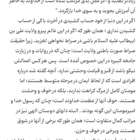
زیادتر بطلبد و اگر عمل بدی مرتكب شده است از خداوند به خاطر
اگر در این دنیا از خود حساب كشیدی در آخرت باكی از حساب
كشیدن نداری ؛ همان طور كه اگر در این عالم پیرو ولایت علی بن
ابیطالب علیه السلام باشی در صراط نخواهی لغزید، زیرا حقیقت
صراط صورت باطنی ولایت است؛ چنان كه در روایات و در زیارت
جامعه كبیره در این خصوص آمده است. پس هر كس اعمالش
نیكو باشد از قبر و قیامت وحشتی ندارد. آنچه گفته شد درباره
افرادی است كه از لحاظ ایمان در مرحله متوسط هستند؛ اما
مومنان كامل از مرگ كراهت ندارند، بلكه در خوف و وحشت
هستند. خوف آنها از عظمت خداوند است؛ چنان كه رسول خدا و
امیرمومنان این گونه بودند . البته دلهای دوستان الهی نیز در
مراتب كمال متفاوت است؛ همان طور كه برخی از آنها در شوق