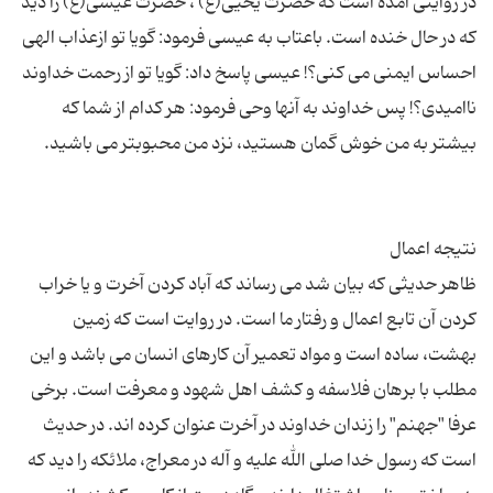
در روایتی آمده است كه حضرت یحیی(ع) ، حضرت عیسی(ع) را دید
كه در حال خنده است. باعتاب به عیسی فرمود: گویا تو ازعذاب الهی
احساس ایمنی می كنی؟! عیسی پاسخ داد: گویا تو از رحمت خداوند
ناامیدی؟! پس خداوند به آنها وحی فرمود: هر كدام از شما كه
ظاهر حدیثی كه بیان شد می رساند كه آباد كردن آخرت و یا خراب
كردن آن تابع اعمال و رفتار ما است. در روایت است كه زمین
بهشت، ساده است و مواد تعمیر آن كارهای انسان می باشد و این
مطلب با برهان فلاسفه و كشف اهل شهود و معرفت است. برخی
عرفا "جهنم" را زندان خداوند در آخرت عنوان كرده اند. در حدیث
است كه رسول خدا صلی الله علیه و آله در معراج، ملائكه را دید كه