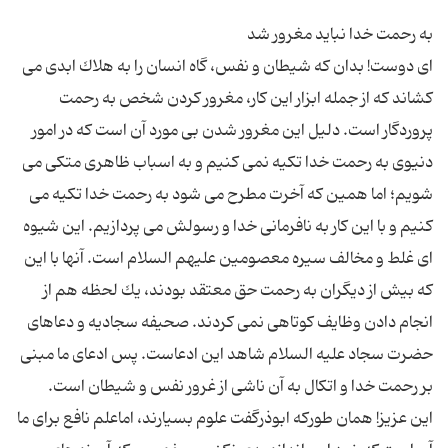
ای دوست! بدان كه شیطان و نفس، گاه انسان را به هلاك ابدی می
كشاند كه از جمله ابزار این كار، مغرور كردن شخص به رحمت
پروردگار است. دلیل این مغرور شدن بی مورد آن است كه در امور
دنیوی به رحمت خدا تكیه نمی كنیم و به اسباب ظاهری متكی می
شویم؛ اما همین كه آخرت مطرح می شود به رحمت خدا تكیه می
كنیم و با این كار به نافرمانی خدا و رسولش می پردازیم. این شیوه
ای غلط و مخالف سیره معصومین علیهم السلام است. آنها با این
كه بیش از دیگران به رحمت حق معتقد بودند، یك لحظه هم از
انجام دادن وظایف كوتاهی نمی كردند. صحیفه سجادیه و دعاهای
حضرت سجاد علیه السلام شاهد این ادعاست. پس ادعای ما مبنی
این عزیز! همان طوركه ابوذرگفت علوم بسیارند، اماعلم نافع برای ما