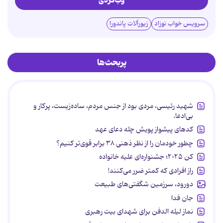
وب‌گردی
سرویس خواب نوزاد
زیورآلات پاندورا
پربحث‌ها
شهید رئیسی، مردی بود از جنس مردم، ساده‌زیست، پرکار و
بی‌ادعا.
کدهای پیشواز پویش چله دعای عهد
چطور خودمان را از نظر ذهنی ۳۸ برابر قوی‌تر کنیم؟
کن ۲۰۲۵؛ جشنواره‌ای علیه خانواده
راز افرادی که کمتر ضرر می‌کنند!
دورود، سرزمین شگفتی‌های طبیعت
جان فدا
نماز لیله الدفن برای شهدای بیت رهبری