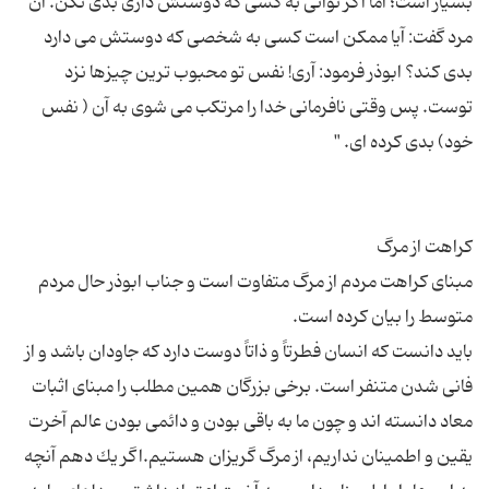
بسیار است؛ اما اگر توانی به كسی كه دوستش داری بدی نكن. آن
مرد گفت: آیا ممكن است كسی به شخصی كه دوستش می دارد
بدی كند؟ ابوذر فرمود: آری! نفس تو محبوب ترین چیزها نزد
توست. پس وقتی نافرمانی خدا را مرتكب می شوی به آن ( نفس
مبنای كراهت مردم از مرگ متفاوت است و جناب ابوذر حال مردم
باید دانست كه انسان فطرتاً و ذاتاً دوست دارد كه جاودان باشد و از
فانی شدن متنفر است. برخی بزرگان همین مطلب را مبنای اثبات
معاد دانسته اند و چون ما به باقی بودن و دائمی بودن عالم آخرت
یقین و اطمینان نداریم، از مرگ گریزان هستیم.اگر یك دهم آنچه