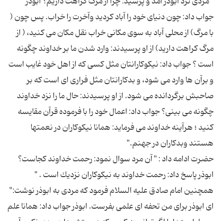
" مردی نزد ابوذر آمد و پرسید: چرا از مرگ كراهت داریم؟ ابوذر
جواب داد: چون دنیای خود را آباد كردید وآخرت را خراب. پس چون (
با مرگ) از محلی آباد به سوی مكانی خراب نقل مكان می كنید، ( از
مرگ كراهت دارید) از او پرسیدند: وارد شدن ما بر خداوند چگونه
است ؟ جواب داد: نیكوكارانتان مثل كسی كه از اهل خود غایب است
و برآن ها وارد می شود، و بدكارانتان مثل فراری ای است كه بر
صاحبش برگردانده می شود. از او پرسیدند: حال ما را نزد خداوند
چگونه می بینی؟ جواب داد: اعمال خود را با فرموده قرآن مقایسه
كنید ؛ هرآینه خداوند می فرماید: همانا نیكوكاران در نعمتها
حضرت ادامه داد : " آن مرد سوال نمود: رحمت خداوند كجاست؟
همچنین امام صادق علیه السلام فرمود كه مردی به ابوذر نوشت:"
ای ابوذر برای من تحفه ای علمی بفرست. ابوذر جواب داد: همانا علم