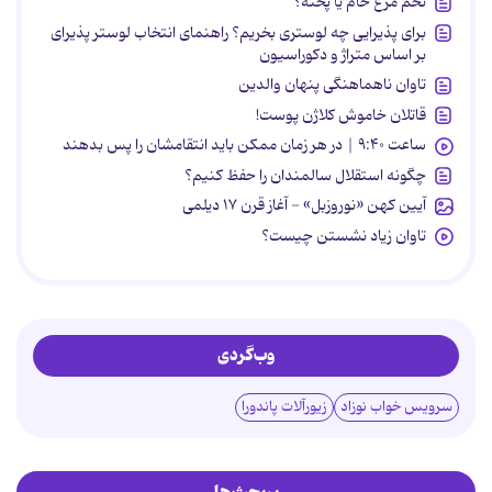
تخم مرغ خام یا پخته؟
برای پذیرایی چه لوستری بخریم؟ راهنمای انتخاب لوستر پذیرای
بر اساس متراژ و دکوراسیون
تاوان ناهماهنگی پنهان والدین
قاتلان خاموش کلاژن پوست!
ساعت ۹:۴۰ | در هر زمان ممکن باید انتقامشان را پس بدهند
چگونه استقلال سالمندان را حفظ کنیم؟
آیین کهن «نوروزبل» - آغاز قرن ۱۷ دیلمی
تاوان زیاد نشستن چیست؟
وب‌گردی
سرویس خواب نوزاد
زیورآلات پاندورا