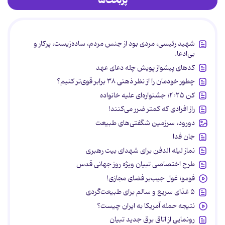
پربحث‌ها
شهید رئیسی، مردی بود از جنس مردم، ساده‌زیست، پرکار و
بی‌ادعا.
کدهای پیشواز پویش چله دعای عهد
چطور خودمان را از نظر ذهنی ۳۸ برابر قوی‌تر کنیم؟
کن ۲۰۲۵؛ جشنواره‌ای علیه خانواده
راز افرادی که کمتر ضرر می‌کنند!
دورود، سرزمین شگفتی‌های طبیعت
جان فدا
نماز لیله الدفن برای شهدای بیت رهبری
طرح اختصاصی تبیان ویژه روز جهانی قدس
فومو؛ غول جیب‌بر فضای مجازی!
۵ غذای سریع و سالم برای طبیعت‌گردی
نتیجه حمله آمریکا به ایران چیست؟
رونمایی از اتاق برق جدید تبیان