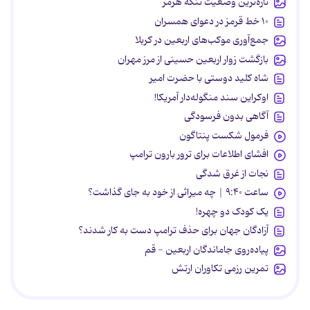
تازه‌ترین وضعیت تنگه هرمز
۱۰ خط قرمز در دعوای همسران
جمع‌آوری موکب‌های اربعین در کربلا
بازگشت زوار اربعین حسینی از مرز مهران
شاه کلید دوستی با حضرت امیر
اوکراین سند منگوله‌دار آمریکا!
آگاهی بدون فرسودگی
فرمول شکست پنتاگون
افشای اطلاعات برای ترور بارون ترامپ
نجات از غرق شدگی
ساعت ۹:۴۰ | چه میراثی از خود به جای گذاشت؟
یک کودک دو چهره!
آزادگان جهان برای حذف ترامپ دست به کار شدند؟
پیاده‌روی جاماندگان اربعین - قم
تمرین رزمی تکاوران ارتش