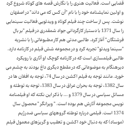
قضایی است. فعالیت هنری را با نگارش قصه های کوتاه شروع کرد
و اولین نمایشنامه خود را با نام "آن کس که می داند" در اصفهان
نوشت. پس از ساخت چند فیلم کوتاه و ویدئویی فعالیت سینمایی
را سال 1371 با دستیار کارگردانی جواد شمقدری در فیلم "بر بال
فرشتگان" آغاز کرد. طالبی مدتی هم کار مطبوعاتی را با نشریه
"سینما ویدئو" تجربه کرد و در مجموعه شش فیلم در کارنامه دارد.
طالبی فیلمسازی است که در کارنامه کوچک او آثاری با رویکرد
دیرهنگام به موضوعاتی که در مقطع دیگری داغ بودند به چشم می
خورد. مانند توجه به فیلم اکشن در سال 74، توجه به افغان ها در
سال 1382، توجه به بحران عراق در سال 1383، توجه به توطئه و
مسائل سیاسی در سال 1379 و ... با ذکر این نکته که او فیلمنامه
نویس مجموعه آثارش هم بوده است. " ویرانگر " محصول سال
1374 است. فیلمی درباره توطئه گروههای سیاسی ضدرژیم
(موساد) که به دنبال خود اکشن و تعقیب و گریزهای معمول فیلم