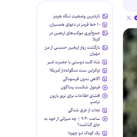
تازه‌ترین وضعیت تنگه هرمز
۱۰ خط قرمز در دعوای همسران
جمع‌آوری موکب‌های اربعین در
کربلا
بازگشت زوار اربعین حسینی از مرز
مهران
شاه کلید دوستی با حضرت امیر
اوکراین سند منگوله‌دار آمریکا!
آگاهی بدون فرسودگی
فرمول شکست پنتاگون
افشای اطلاعات برای ترور بارون
ترامپ
نجات از غرق شدگی
ساعت ۹:۴۰ | چه میراثی از خود به
جای گذاشت؟
یک کودک دو چهره!