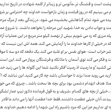
ت است و قشنگ تر ،مأنوس تر و زیباتر از کلمه شهادت در تاریخ نداریم
 بینیم که در روز قیامت و زمان بازخواست خداوند چه احترامی بر شه
چکیده می شود تمام گناهانش بخشیده می شود. در زندگی بعد از مرگ مرحل
مت و جواب دادن به خدا.شهید این مرحله را نخواهد داشت. با شروع عم
له مرزی که رد می شویم بیش از نهصد کیلو متر مربع در این عملیات آزا
در خیلی از کارها خداوند ما را آزمایش می کند.همه اش این نیست که 
شر خراب است-هوای نفس بر او غلبه می کند.یک دفعه که دو سه تا مو
 و فکر می کند توی آسمان با ملائکه و فرشتگان پرواز می کند.این است 
ی کشید"و ما رمیت اذ رمیت"فکر نکنید شما این گلوله ها را می زنید خ
رید می روید صدا بزند تا حواستان باشد چه کار می کنید.این نباشد که ا
 اصلا هدف انهدام دشمن بود برای بچه ها سخت باشد...چیزی که می خو
لی از بچه های گمنام ،شریف و به قول فرمانده دلاور تیپ عمار لشگر 
دند،آنان خیلی عظمت داشتند.فقط خدا عظمت آنها را می داند ما قادر
 ای نداریم جز این که مرد باشیم راه این شهدا را ادامه دهیم.خداوند هم