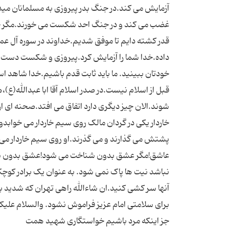
آزمایش می کند.در جنگ بدر پیروزی به مسلمانان میده
غضب می کند و در جنگ احد شکست می خورند.مگر خدا
قدر کشته دایم تا موفق شدیم.خداوند در سوره آل عم
داده.خدا شما را آزمایش کرد.پیروزی و شکست دست 
خودتان ببینید. ما باید ثابت قدم باشیم.خدا شاهد ا
قبل از اسلام نیست.در صدر اسلام آقا ابا عبدالله(ع
شوند.الان چیز دیگری دارد اتفاق می افتد.صحنه ای ا
خاردار یکی در گردان مالک روی سیم خاردار می خوابدو 
پشتش می گذارند و می گذرند.او روی سیم خاردار 
عاشق!مگر عشق بدون شناخت می شود!عشق بدون شناخت
نباشد نیت ها پاک نمی شود. به عنوان یک برادر کوچک
برای سلامتی امام عزیز فراموش نشود. والسلام علیکم
جز اینکه مرد باشیم خواستگاری شهید همت