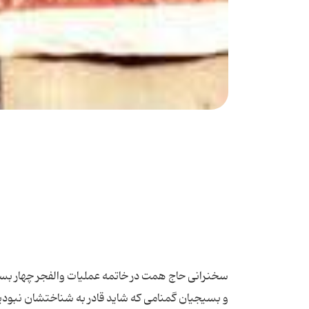
سخنرانی حاج همت در خاتمه عملیات والفجر چهار بسم ا
و بسیجیان گمنامی که شاید قادر به شناختشان نبودیم.