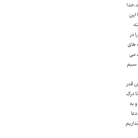
د.خدا
این
ته
 در
 های
د می
ه سیم
ن قدر
ا درک
 به
کنید.دعا
داریم