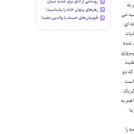
رونمایی از اتاق برق جدید تبیان
.به
زهرهای پنهان خانه را بشناسید!
ید می
قهرمان‌های خسته یا والدین مفید!
ه ای
لیات
د شده
پیروزی
فقیت
که دو
داست
گر یک
اهم به
ما
ه را