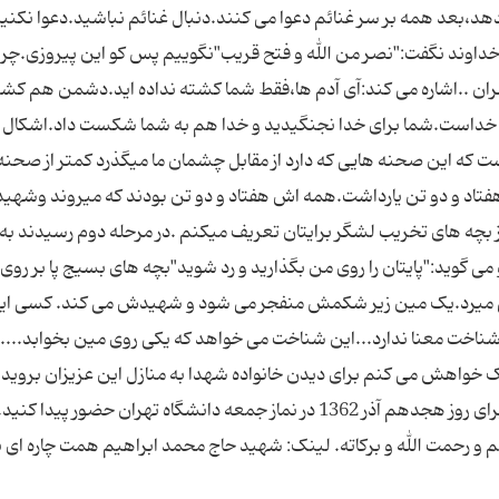
د،بعد همه بر سر غنائم دعوا می کنند.دنبال غنائم نباشید.دعوا نکنی
وند نگفت:"نصر من الله و فتح قریب"نگوییم پس کو این پیروزی.چرا 
ران ..اشاره می کند:آی آدم ها،فقط شما کشته نداده اید.دشمن هم کش
خداست.شما برای خدا نجنگیدید و خدا هم به شما شکست داد.اشکال را
ست که این صحنه هایی که دارد از مقابل چشمان ما میگذرد کمتر از صحنه
)،هفتاد و دو تن یارداشت.همه اش هفتاد و دو تن بودند که میروند وشهی
ز بچه های تخریب لشگر برایتان تعریف میکنم .در مرحله دوم رسیدند ب
می گوید:"پایتان را روی من بگذارید و رد شوید"بچه های بسیج پا بر روی
می میرد.یک مین زیر شکمش منفجر می شود و شهیدش می کند. کسی ای
 معنا ندارد...این شناخت می خواهد که یکی روی مین بخوابد....ت
 خواهش می کنم برای دیدن خانواده شهدا به منازل این عزیزان بروید و
آنها سر کشی کنید.ان شاءالله راهی تهران که شدید برای روز هجدهم آذر 1362 در نماز جمعه دانشگاه تهران حضور پیدا 
 و رحمت الله و برکاته. لینک: شهید حاج محمد ابراهیم همت چاره ای ن