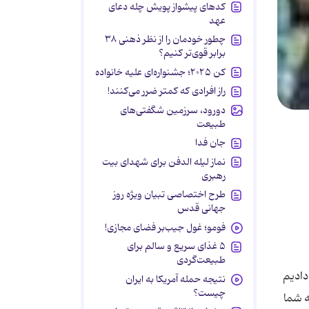
کدهای پیشواز پویش چله دعای
عهد
چطور خودمان را از نظر ذهنی ۳۸
برابر قوی‌تر کنیم؟
کن ۲۰۲۵؛ جشنواره‌ای علیه خانواده
راز افرادی که کمتر ضرر می‌کنند!
دورود، سرزمین شگفتی‌های
طبیعت
جان فدا
نماز لیله الدفن برای شهدای بیت
رهبری
طرح اختصاصی تبیان ویژه روز
جهانی قدس
فومو؛ غول جیب‌بر فضای مجازی!
۵ غذای سریع و سالم برای
طبیعت‌گردی
دادیم
نتیجه حمله آمریکا به ایران
چیست؟
ه شما