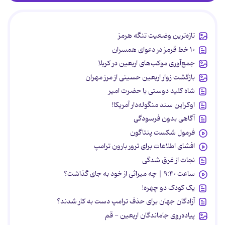
تازه‌ترین وضعیت تنگه هرمز
۱۰ خط قرمز در دعوای همسران
جمع‌آوری موکب‌های اربعین در کربلا
بازگشت زوار اربعین حسینی از مرز مهران
شاه کلید دوستی با حضرت امیر
اوکراین سند منگوله‌دار آمریکا!
آگاهی بدون فرسودگی
فرمول شکست پنتاگون
افشای اطلاعات برای ترور بارون ترامپ
نجات از غرق شدگی
ساعت ۹:۴۰ | چه میراثی از خود به جای گذاشت؟
یک کودک دو چهره!
آزادگان جهان برای حذف ترامپ دست به کار شدند؟
پیاده‌روی جاماندگان اربعین - قم