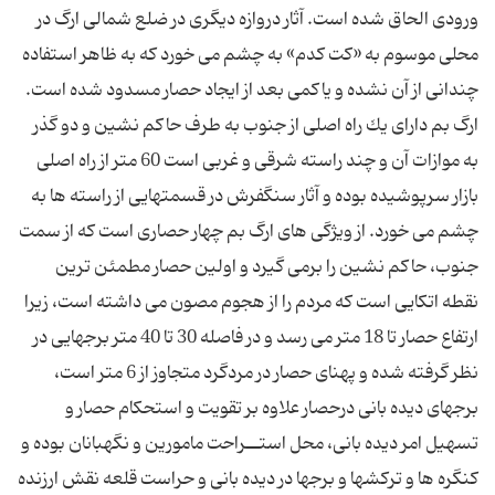
ورودی الحاق شده است. آثار دروازه دیگری در ضلع شمالی ارگ در
محلی موسوم به «كت كدم» به چشم می خورد كه به ظاهر استفاده
چندانی از آن نشده و یاكمی بعد از ایجاد حصار مسدود شده است.
ارگ بم دارای یك راه اصلی از جنوب به طرف حاكم نشین و دو گذر
به موازات آن و چند راسته شرقی و غربی است 60 متر از راه اصلی
بازار سرپوشیده بوده و آثار سنگفرش در قسمتهایی از راسته ها به
چشم می خورد. از ویژگی های ارگ بم چهار حصاری است كه از سمت
جنوب، حاكم نشین را برمی گیرد و اولین حصار مطمئن ترین
نقطه اتكایی است كه مردم را از هجوم مصون می داشته است، زیرا
ارتفاع حصار تا 18 متر می رسد و در فاصله 30 تا 40 متر برجهایی در
نظر گرفته شده و پهنای حصار در مردگرد متجاوز از 6 متر است،
برجهای دیده بانی درحصار علاوه بر تقویت و استحكام حصار و
تسهیل امر دیده بانی، محل استــراحت مامورین و نگهبانان بوده و
كنگره ها و تركشها و برجها در دیده بانی و حراست قلعه نقش ارزنده