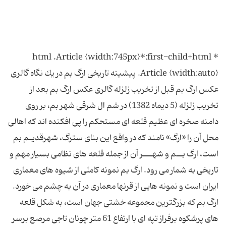
* html .Article {width:745px}*:first-child+html
.Article {width:auto} پیشینه تاریخی ارگ بم در یك نگاه گالری
عكس ارگ بم قبل از تخریب زلزله گالری عكس ارگ بم بعد از
تخریب زلزله (5 دیماه 1382) در شم ال شرقی شهر بم، بر روی
دامنه صخره ای عظیم قلعه ای مستحكم را پی افكنده اند كه اهالی
محل آن را «ارگ» نامند كه در واقع این بنای سترگ، شهرقدیـم بم
است، ارگ بــم و شهـــر آن از جمله قلعه های نظامی بسیار مهم و
تاریخی به شمار می رود. ارگ بم نمونه كاملی از شیوه های معماری
ایران است و نمونه هایی از قرنها معماری در آن به چشم می خورد.
ارگ بم كه بزرگترین مجموعه خشتی جهان است، به شكل قلعه
های پرشكوه برفراز تپه ای با ارتفاع 61 متر چونان تاجی مرصع برسر