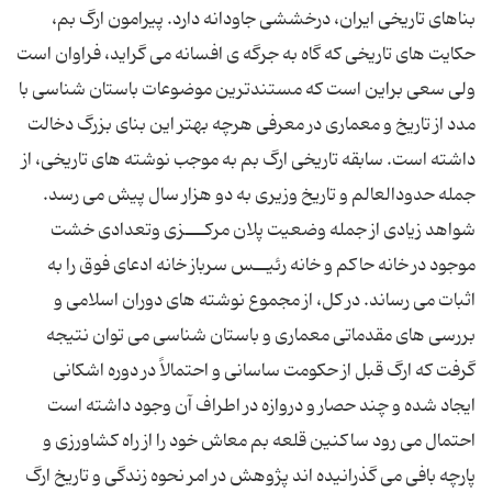
بناهای تاریخی ایران، درخششی جاودانه دارد. پیرامون ارگ بم،
حكایت های تاریخی كه گاه به جرگه ی افسانه می گراید، فراوان است
ولی سعی براین است كه مستندترین موضوعات باستان شناسی با
مدد از تاریخ و معماری در معرفی هرچه بهتر این بنای بزرگ دخالت
داشته است. سابقه تاریخی ارگ بم به موجب نوشته های تاریخی، از
جمله حدودالعالم و تاریخ وزیری به دو هزار سال پیش می رسد.
شواهد زیادی از جمله وضعیت پلان مركـــزی وتعدادی خشت
موجود در خانه حاكم و خانه رئیــس سرباز خانه ادعای فوق را به
اثبات می رساند. در كل، از مجموع نوشته های دوران اسلامی و
بررسی های مقدماتی معماری و باستان شناسی می توان نتیجه
گرفت كه ارگ قبل از حكومت ساسانی و احتمالاً در دوره اشكانی
ایجاد شده و چند حصار و دروازه در اطراف آن وجود داشته است
احتمال می رود ساكنین قلعه بم معاش خود را از راه كشاورزی و
پارچه بافی می گذرانیده اند پژوهش در امر نحوه زندگی و تاریخ ارگ