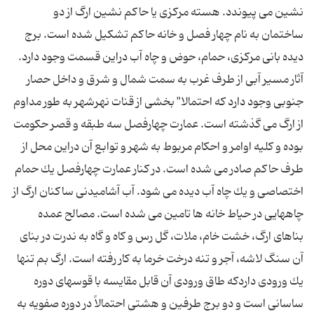
نشین می پیوندد. هسته مركزی یا حاكم نشین ارگ از دو
ساختمان به نام چهار فصل و خانه حاكم تشكیل شده است. برج
دیده بانی مركزی، حمام، حوض و چاه آب دراین قسمت وجود دارد.
آثار مسیر آبی از طرف غرب به سمت شمال و شرق و داخل حصار
جنوبی وجود دارد كه احتمالا" بخشی از قنات نهرشهر به طور مداوم
از ارگ می گذشته است. عمارت چهارفصل سه طبقه و قصر حكومت
بوده و كلیه اوامر و احكام مربوط به شهر و توابع آن دراین محل از
طرف حاكم صادر می شده است. در كنار عمارت چهارفصل یك حمام
اختصاصی و یك چاه آب دیده می شود. آب آشامیدنی ساكنان ارگ از
چاههایی در حیاط خانه ها تامین می شده است. مصالح عمده
بناهای ارگ، خشت خام، ملات، گل رس و كاه و گاه به ندرت در بنای
آن سنگ لاشه، آجر و تنه درخت خرما به كار رفته است. ارگ بم تنها
یك ورودی داردكه طاق ورودی آن قابل مقایسه با قوسهای دوره
ساسانی است و دو برج طرفین و هشتی احتمالاً در دوره صفویه به