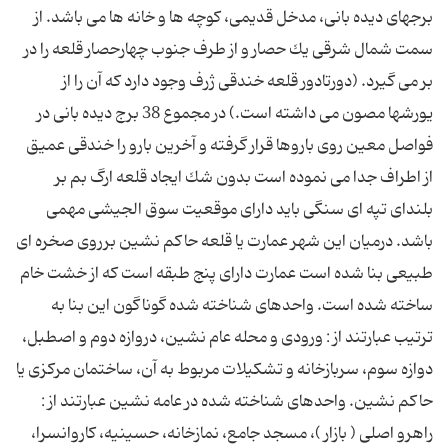
برجهای دیده بانی، مدخل قدیمی، كوچه ها و خانه ها می باشد. از
سمت شمال شرقی یك حصار و از طرف جنوب چهارحصار قلعه را در
بر می گیرد. (دورتادور قلعه خندقی ژرف وجود دارد كه آن را از
یورشها مصون می داشته است.) در مجموع 38 برج دیده بانی در
فواصل معین روی باروها قرار گرفته و آخرین بارو را خندقی عمیق
از اطراف جدا می نموده است بدون شك ایجاد قلعه ارگ بم بر
بلندای تپه ای سنگی باید دارای موقعیت سوق الجیشی مهمی
باشد. درمیان این شهر عمارت یا قلعه حاكم نشین برروی صخره ای
طبیعی بنا شده است عمارت دارای پنج طبقه است كه از خشت خام
ساخته شده است. واحدهای شناخته شده گوناگون این بنا به
ترتیب عبارتند از : ورودی و محله عام نشین، دروازه دوم و اصطبل،
دوازه سوم، سربازخانه و تشكیلات مربوط به آن، ساختمان مركزی یا
حاكم نشین. واحدهای شناخته شده در عامه نشین عبارتند از :
راهرو اصلی ( بازار )، مسجد جامع، نمازخانه، حسینیه، كاروانسرا،