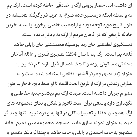
ای داشته اند. حصار برونی ارگ را خندقی احاطه كرده است. ارگ بم
به واسطه اینكه در مسیر جاده شرق به غرب قرار گرفته همیشه در
طول تاریخ مورد توجه بوده و ازاهمیت خاصی برخوردار است. آخرین
حادثه تاریخی كه در اذهان مردم از ارگ به یادگار مانده است.
دستگیری لطفعلی خان زند بوسیله محمدعلی خان زابلی حاكم
قلعه بم است. ارگ بم تا سال 1254 هـجری قمری و غائله آقاخان
محلاتی مسكونی بوده و تا هشتادسال قبل، از حاكم نشین به
عنوان ژندارمری و مركز قشون نظامی استفاده شده است و به
عبارتی زندگی در ارگ از تاریخ ایجاد قلعه تا اواسط دوره قاجار به طور
مدوام جریان داشته است. مرمت ارگ بم بیشتر جنبه حفاظتی و
نگهداری دارد وسعی برآن است تافرم و شكل و نمای مجموعه های
ارگ همچنان حفظ و تغییرات كلی در آنها به وجود نیاید، تنها چنداثر
مهم به عنوان نمونه سازی مانند مسجد، مجموعه میرزانعیم، خانه
مشهور به خانه احمدی یا زابلی و خانه حاكم و چنداثر دیگر تعمیر و