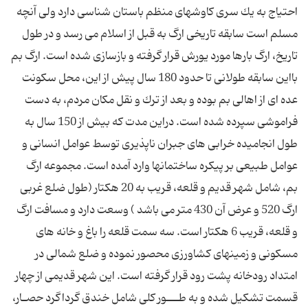
احتیاج به یك سری كاوشهای منظم باستان شناسی دارد ولی آنچه
مسلم است سابقه تاریخی ارگ به قبل از اسلام می رسد و در طول
تاریخ، ارگ بارها مورد یورش قرار گرفته و بازسازی شده است. ارگ بم
بااین سابقه طولانی تا حدود 180 سال پیش از این، محل سكونت
عده ای از اهالی بم بوده و بعد از ترك و نقل مكان مردم، به دست
فراموشی سپرده شده است. دراین مدت كه بیش از 150 سال به
طول انجامیده خرابی های جبران ناپذیری توسط عوامل انسانی و
عوامل طبیعی بر پیكره ساختمانها وارد آمده است. مجموعه ارگ
بم، شامل شهر قدیم و قلعه، قریب به 20 هكتار (طول ضلع غربی
ارگ 520 و عرض آن 430 متر می باشد ) وسعت دارد و مسافت ارگ
و قلعه، قریب 6 هكتار است. سه سمت قلعه را باغ و خانه های
مسكونی و زمینهای كشاورزی محصور نموده و ضلع شمالی در
امتداد رودخانه پشت رود قرار گرفته است. این شهر قدیمی از چهار
قسمت تشكیل شده و به طـــور كلی شامل خندق گرداگرد حصـار،