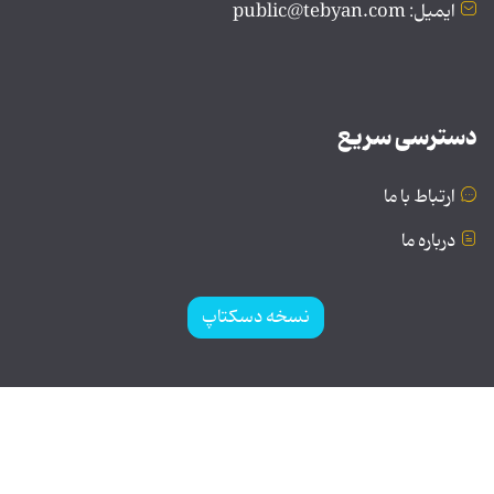
ایمیل: public@tebyan.com
دسترسی سریع
ارتباط با ما
درباره ما
نسخه دسکتاپ
© تمامی حقوق برای موسسه فرهنگی و هنری تبیان محفوظ
است | نقل مطالب با ذکر منبع بلامانع است.