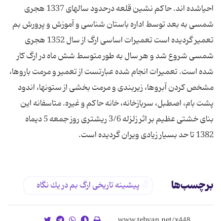
احیاشده اند. حاكم نشین قلعه درحدود سالهای 1337 هجری
شمسی به بعد توسط اداره باستان شناسی و آموزش و پرورش بم
تعمیر گردیده است تعمیرات اساسی ارگ از سال 1352 هجری
شمسی شروع شد و هر سال به طور متوسط شش ماه در ارگ كار
شده است. تعمیرات انجام شده عبارتست از تعمیر و مرمت باروها،
مشخص كردن آبروها، زیربندی و مرمت بخشی از ستونها، اندود
پشت بام، اصطبل، سربازخانه، خانه حاكم و غیره. متاسفانه این
بنای خشتی عظیم بر اثر زلزله 3/6 ریشتری روز جمعه 5 دیماه
1382 تا حد بسیار زیادی ویران گردیده است.
برچسب‌ها
پیشینه تاریخی ارگ بم در یك نگاه