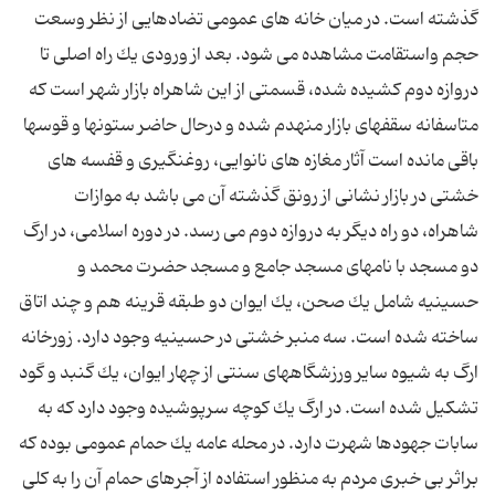
گذشته است. در میان خانه های عمومی تضادهایی از نظر وسعت
حجم واستقامت مشاهده می شود. بعد از ورودی یك راه اصلی تا
دروازه دوم كشیده شده، قسمتی از این شاهراه بازار شهر است كه
متاسفانه سقفهای بازار منهدم شده و درحال حاضر ستونها و قوسها
باقی مانده است آثار مغازه های نانوایی، روغنگیری و قفسه های
خشتی در بازار نشانی از رونق گذشته آن می باشد به موازات
شاهراه، دو راه دیگر به دروازه دوم می رسد. در دوره اسلامی، در ارگ
دو مسجد با نامهای مسجد جامع و مسجد حضرت محمد و
حسینیه شامل یك صحن، یك ایوان دو طبقه قرینه هم و چند اتاق
ساخته شده است. سه منبر خشتی در حسینیه وجود دارد. زورخانه
ارگ به شیوه سایر ورزشگاههای سنتی از چهار ایوان، یك گنبد و گود
تشكیل شده است. در ارگ یك كوچه سرپوشیده وجود دارد كه به
سابات جهودها شهرت دارد. در محله عامه یك حمام عمومی بوده كه
براثر بی خبری مردم به منظور استفاده از آجرهای حمام آن را به كلی