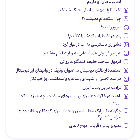
فعالیت‌های او داریم
اخبار تلخ؛ مهمات اصلی جنگ شناختی
چرا استخدام نمیشم؟!
امروز وا بده!
پادزهر اضطراب کودک با ۷ قدم!
دشواری دسترسی به آب در نوار غزه
اعزام زائر اولی‌های آبادانی به زیارت امام هشتم
فرمول ساخت جلیقه ضدگلوله روانی
استفاده از طلای دیجیتال به عنوان وثیقه در وام‌های ارز دیجیتال
مراسم تجلیل از شهدای رسانه و پاسداشت روز خبرنگار
ترامپ در بن‌بست ایران
راهنمای خانواده‌ها برای پرسش‌های سلامت؛ چه چیزی را کجا
بپرسیم
چگونه یک پارک محلی ایمن و جذاب برای کودکان و خانواده ها
طراحی کنیم؟
تصویر بدنی؛ قربانی موج لاغری