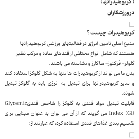
( كربوهیدراتها)
در ورزشكاران
كربوهیدرات چیست ؟
منبع اصلی تامین انرژی در فعالیتهای ورزشی كربوهیدراتها
هستند كه شامل انواع مختلفی از قندهای ساده و مركب نظیر
گلولز- فركتوز- ساكارز و نشاسته می باشند.
بدن ما می تواند از كربوهیدرات ها تنها به شكل گلوكز استفاده كند
و سایر كربوهیدراتها برای تبدیل به انرژی باید به گلوكز تبدیل
شوند.
قابلیت تبدیل مواد قندی به گلوكز را شاخص قندیGlycemic
Index (Gl) می گویند كه از آن می توان به عنوان مبنایی برای
تقسیم بندی غذاهای قندی استفاده كرد، كه عبارتنداز :