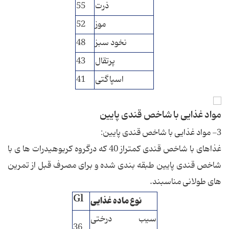
ذرت
55
موز
52
نخود سبز
48
پرتقال
43
اسپاگتی
41
مواد غذایی با شاخص قندی پایین
3- مواد غذایی با شاخص قندی پایین:
غذاهای با شاخص قندی كمتراز 40 كه درگروه كربوهیدرات ها ی با
شاخص قندی پایین طبقه بندی شده و برای مصرف قبل از تمرین
های طولانی مناسبند.
Gl
نوع ماده غذایی
سیب درختی
36