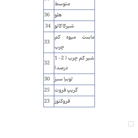
متوسط
هلو
36
شیركاكائو
34
ماست میوه كم
33
چرب
شیر كم چرب ( 2- 1
32
درصد)
لوبیا سبز
30
گریپ فروت
25
فروكتوز
23