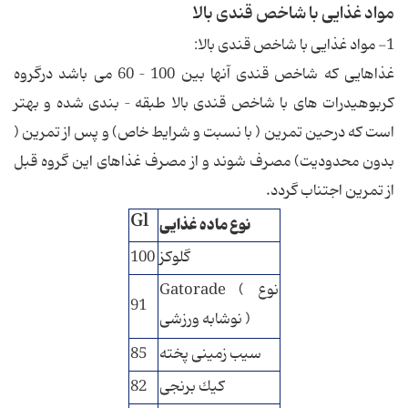
مواد غذایی با شاخص قندی بالا
1- مواد غذایی با شاخص قندی بالا:
غذاهایی كه شاخص قندی آنها بین 100 – 60 می باشد درگروه
كربوهیدرات های با شاخص قندی بالا طبقه – بندی شده و بهتر
است كه درحین تمرین ( با نسبت و شرایط خاص) و پس از تمرین (
بدون محدودیت) مصرف شوند و از مصرف غذاهای این گروه قبل
از تمرین اجتناب گردد.
Gl
نوع ماده غذایی
گلوكز
100
Gatorade ( نوع
91
نوشابه ورزشی )
سیب زمینی پخته
85
كیك برنجی
82