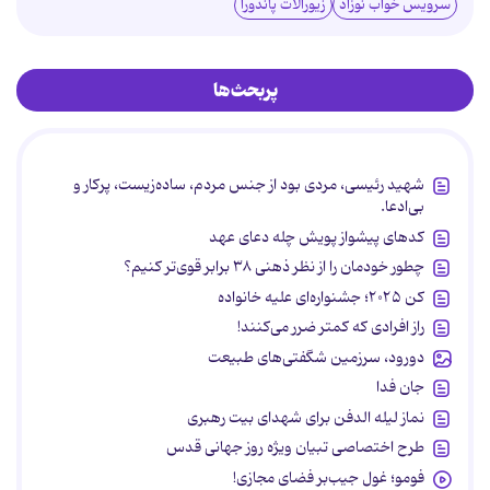
سرویس خواب نوزاد
زیورآلات پاندورا
پربحث‌ها
شهید رئیسی، مردی بود از جنس مردم، ساده‌زیست، پرکار و
بی‌ادعا.
کدهای پیشواز پویش چله دعای عهد
چطور خودمان را از نظر ذهنی ۳۸ برابر قوی‌تر کنیم؟
کن ۲۰۲۵؛ جشنواره‌ای علیه خانواده
راز افرادی که کمتر ضرر می‌کنند!
دورود، سرزمین شگفتی‌های طبیعت
جان فدا
نماز لیله الدفن برای شهدای بیت رهبری
طرح اختصاصی تبیان ویژه روز جهانی قدس
فومو؛ غول جیب‌بر فضای مجازی!