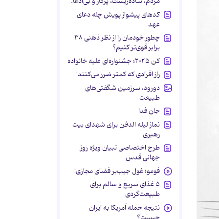
مردم، ساده‌زیست، پرکار و بی‌ادعا.
کدهای پیشواز پویش چله دعای
عهد
چطور خودمان را از نظر ذهنی ۳۸
برابر قوی‌تر کنیم؟
کن ۲۰۲۵؛ جشنواره‌ای علیه خانواده
راز افرادی که کمتر ضرر می‌کنند!
دورود، سرزمین شگفتی‌های
طبیعت
جان فدا
نماز لیله الدفن برای شهدای بیت
رهبری
طرح اختصاصی تبیان ویژه روز
جهانی قدس
فومو؛ غول جیب‌بر فضای مجازی!
۵ غذای سریع و سالم برای
طبیعت‌گردی
نتیجه حمله آمریکا به ایران
چیست؟