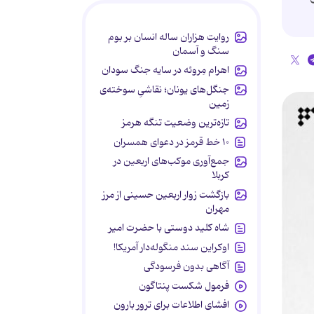
روایت هزاران ساله انسان بر بوم
سنگ و آسمان
اهرام مِروئه در سایه جنگ سودان
جنگل‌های یونان؛ نقاشیِ سوخته‌ی
زمین
تازه‌ترین وضعیت تنگه هرمز
۱۰ خط قرمز در دعوای همسران
جمع‌آوری موکب‌های اربعین در
کربلا
بازگشت زوار اربعین حسینی از مرز
مهران
شاه کلید دوستی با حضرت امیر
اوکراین سند منگوله‌دار آمریکا!
آگاهی بدون فرسودگی
فرمول شکست پنتاگون
افشای اطلاعات برای ترور بارون