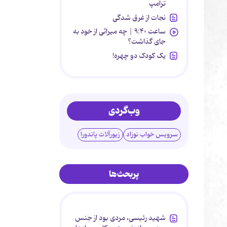
ترامپ
نجات از غرق شدگی
ساعت ۹:۴۰ | چه میراثی از خود به
جای گذاشت؟
یک کودک دو چهره!
وب‌گردی
سرویس خواب نوزاد
زیورآلات پاندورا
پربحث‌ها
شهید رئیسی، مردی بود از جنس