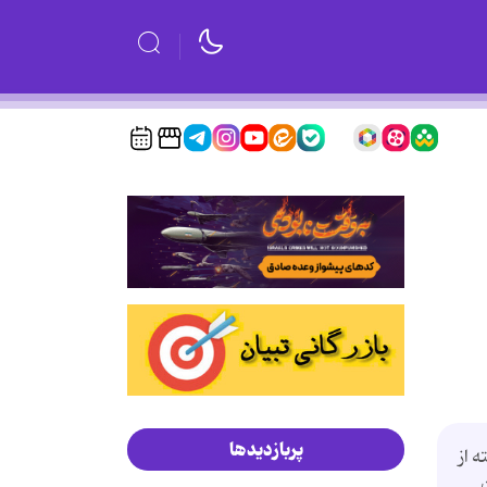
پربازدیدها
 از