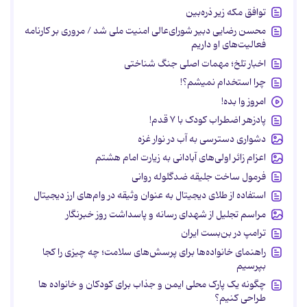
توافق مکه زیر ذره‌بین
محسن رضایی دبیر شورای‌عالی امنیت ملی شد / مروری بر کارنامه
فعالیت‌های او داریم
اخبار تلخ؛ مهمات اصلی جنگ شناختی
چرا استخدام نمیشم؟!
امروز وا بده!
پادزهر اضطراب کودک با ۷ قدم!
دشواری دسترسی به آب در نوار غزه
اعزام زائر اولی‌های آبادانی به زیارت امام هشتم
فرمول ساخت جلیقه ضدگلوله روانی
استفاده از طلای دیجیتال به عنوان وثیقه در وام‌های ارز دیجیتال
مراسم تجلیل از شهدای رسانه و پاسداشت روز خبرنگار
ترامپ در بن‌بست ایران
راهنمای خانواده‌ها برای پرسش‌های سلامت؛ چه چیزی را کجا
بپرسیم
چگونه یک پارک محلی ایمن و جذاب برای کودکان و خانواده ها
طراحی کنیم؟