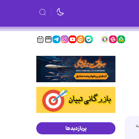
ه
پربازدیدها