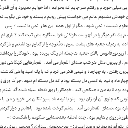
بی میلی خوردم و رفتم سر جایم كه بخوابم ؛ اما خوابم نمیبرد و آن قدر 
زبان خودش بشنوم .دلم می خواست پیش رویم بایستد و خودش بگوید ن
م نیست ؛ نمی شود . مگر از اول همه این ها را نمی دانست ؟ پس
م یك نفر دیگر را در فهرست طولانی خواستگارهایش ثبت كند ؟ بازی ام د
دادم به ردیف جعبه های پشت سرم . دفترچه را از كنارم برداشتم و باز كرد
 زیر نور فانوس بالای جعبه هاجمله ام رنگ پریده بود . خودكار را برداشت
دم . از بیرون مثل هر شب صدای انفجار می آمد . انفجارهایی كهگاهی دور 
رون رفتن . به چهارماه و نیمی فكر می كردم كه با یك امید واهی گذشته ب
چهار ماه و نیم به كسی دل بسته بودم كه دل بسته ام نبود .جرأت ورق ز
ده بود تا به من دهنكجی كند . خودكار را روی نقطه سیاه شده گداشتم و
ویی كه جلوی آن آویزان بود . پتو با نرمه باد بیرونتكان می خورد و من با 
ره بود .صدای انفجار می آمد . بدنم كرخت شده بود . پاهایم را دراز كردم
طور باز روی پاهایم بود . چند لحظه بعدصدایی سكوتم را شكست : -
ای پتو آورده بود تو و صدا میزد : - صاحبخونه ! بیداری ؟ محسن بود . باه