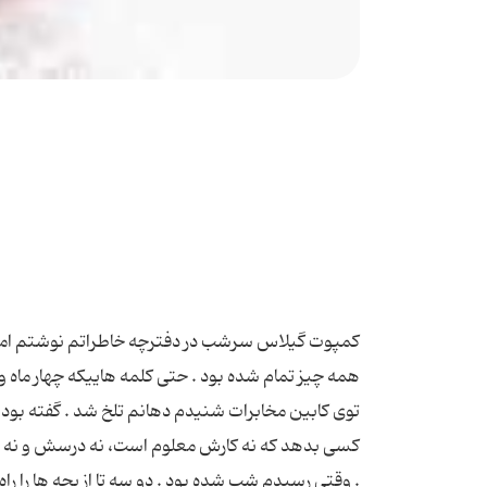
كمپوت گیلاس سرشب در دفترچه خاطراتم نوشتم امروز
همه چیز تمام شده بود . حتی كلمه هاییكه چهار ماه و
توی كابین مخابرات شنیدم دهانم تلخ شد . گفته بودن
كسی بدهد كه نه كارش معلوم است، نه درسش و نه حت
. وقتی رسیدم شب شده بود . دو سه تا از بچه ها را راه