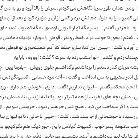
ی ! و من همان طور سرپا نگاهش می كردم .سرش را بالا آورد و رو به من گ
ی كمپوت را به طرف دهانش برد و كمی از آن را مزمزه كرد و بعداز آن ملچ
ه . باحرص گفتم : -پسر مگه تو از اتیوپی اومدی ، مگه كمپوت ندیده ای 
 گفتم : بخور تا جونت درآد .فقط زودتر . قوطی را دوباره نزدیك دهانش برد
ن آورد و گفت : -ببین این گیلاسارو حیفه كه آدم همینجوری تو قوطی بخو
وشچندك زدم و گفتم : -تو امشب زده به سرت ؟ گفت : اوووه ، بابا یه
شه مربای كنار دستم را برداشتم وگذاشتم جلوی رویش . -بفرما یین ! چ
قل اندر سفیهی به من انداخت و گفت : -آخه مرد حسابی ، كمپوتگیلاس نا
ا لحن محكمیگفتم : -لیوان نداریم ! گفت : داری ، خوبش هم داری ، وردار
 میان بچه های تخریب از همه تیزتر بود .یك تنه از پس یك میدان بر م
نمی گشت و اگر سماجت می كرد ، هیچ كس حریفش نبود . حریفش نبودم . از 
یده با خوشحالی از جا بلند شد . گفت : -خیلی با حالی ، تا تو لیوان بی
: خب معلومه پسر خوب ، كمپوت گیلاس با یخ . جور دیگه هم نگوكهجوابت
 ظرف ها یك لیوانبرداشتم و آمدم نشستم سرجایم . دفتر چه ام را برداشتم