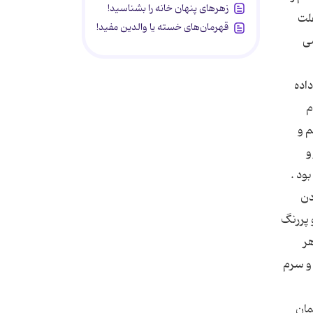
زهرهای پنهان خانه را بشناسید!
غلت
قهرمان‌های خسته یا والدین مفید!
می
اده
م
م و
و
ود .
دن
 پررنگ
هر
 و سرم
مان