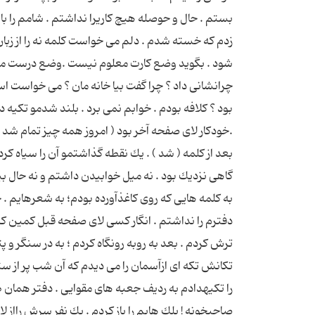
بستم . حال و حوصله هیچ كاریرا نداشتم . شامم را با 
زدم كه خسته شدم . دلم می خواست كلمه نه را از 
شود . بگوید وضع كارت معلوم نیست .وضع درست معلو
چرانشانی داد ؟ چرا گفت بیا خانه مان ؟ می خواست اس
بود ؟ كلافه بودم . خوابم نمی برد . بلند شدمو تكیه 
.خودكار لای صفحه آخر بود ( امروز همه چیز تمام شد .)
بعد از كلمه ( شد ) . یك نقطه گذاشتمو آن را سیاه كر
گاهی نزدیك بود . نه میل خوابیدن داشتم و نه حال بی
به كلمه هایی كه روی كاغذآورده بودم؛ به شعرهایم . 
دفترم را نداشتم . انگار كسی لای صفحه قبل كمین كر
ترش كردم . بعد به روبه رونگاه كردم ؛ به در سنگر و پت
تكانش تكه ای ازآسمان را می دیدم كه آن شب پر از ستا
را تكیهدادم به ردیف جعبه های مقوایی . دفتر همان 
صاحبخونه ! پلك هایم را باز كردم . یك نفر سرش رااز ل