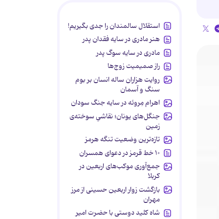
استقلال سالمندان را جدی بگیریم!
هنر مادری در سایه‌ فقدان پدر
مادری در سایه سوگ پدر
راز صمیمیت زوج‌ها
روایت هزاران ساله انسان بر بوم
سنگ و آسمان
اهرام مِروئه در سایه جنگ سودان
جنگل‌های یونان؛ نقاشیِ سوخته‌ی
زمین
تازه‌ترین وضعیت تنگه هرمز
۱۰ خط قرمز در دعوای همسران
جمع‌آوری موکب‌های اربعین در
کربلا
بازگشت زوار اربعین حسینی از مرز
مهران
شاه کلید دوستی با حضرت امیر