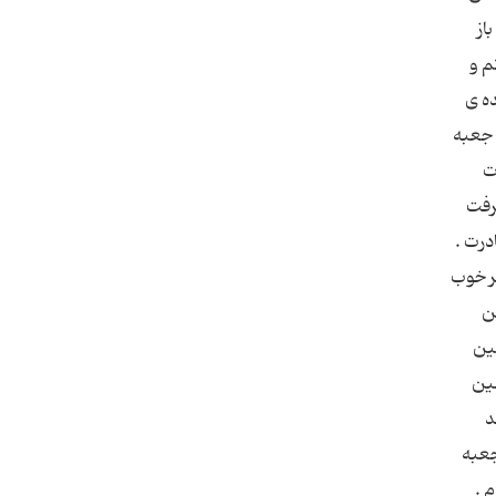
از
م و
ده ی
 جعبه
ت
رفت
درت .
سر خوب
ن
بین
مین
د
جعبه
 .