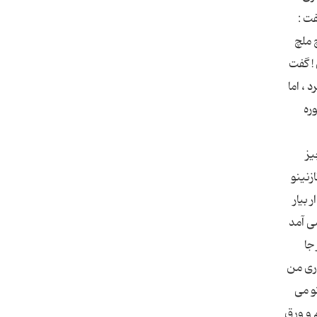
فت :
 ملچ
! گفت
 ، اما
ره
یز
زنینو
 بیار
ی آمد
جا
اری من
و می
 و ورق