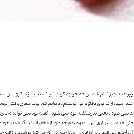
 همه چیز تمام شد . وبعد هر چه كردم نتوانستم چیز دیگری بنویسم
 نیم امیدوارانه توی دفترم می نوشتم . دهانم تلخ بود. همان وقتی كهخبر
د نمی شود . یعنی پدرشگفته بود نمی شود . گفته بود نمی تواند دخترش
ی خدمت سربازی اش . نفهمیدم چه طور از مخابرات لشگر تا مقر خودم
 انداختم . و رفتم سراغدفترم . تنها چیزی را كه می شد نوشتم و دفتر چه 