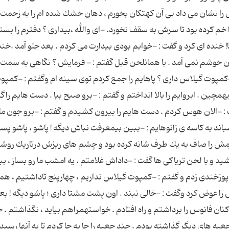
را نشان می داد بی آن كهتكان بخورم ، دهان خشك شده ام را به زحمت ب
ش را خم كرده بود تا سرش به سقف نخورد. -ای والله ،بیداری ؟ دفترم را بست
! خنده ای كرد و گفت : -خوابم بودی بیدارت می كردم . بعد جلو آمد .خن
ن خوشم نمی آمد . با همانلحن قبل گفتم : - فرمایش ؟ نگاهی به سمت
-كمپوت گیلاس داری ؟ پاهایم را جمع كردم توی سینه ام وگفتم : -كمپو
مچین . ابروایم را بالا انداختم و گفتم : -برو صبح بیا . دست هایم راگ
 -الان هوس كردم . دست هایم را بیرون كشیدم و گفتم : -برو جون ما
باند به كاسه ی زانوهایم : -ببین بیمعرفت نباش دیگه ! پاشو ، پاشو پ
رمش را صاف به یك طرف شانه كرده بود و چشم های ریزش درتاریك روش
 و با لحن تریاكی ها گفت : -داداش غلامتم . یه امشب ما رو بساز ، ب
. پوزخندی زدم و گفتم : -كمپوت گیلاس نداریم ، چهارپنج تاداشتیم ، ه
را عوض كرد وگفت : -خالی نبند . اون پشت مشتا داری ؛ پاشو دیگه ! بع
نان فانوس را برداشتم و راه افتادم . خواستهمراهم بیاید ، نگذاشتم . 
ه های دیگر گذاشته بودم . چند جعبه را جا به جا كردم تا به آنها رسیدم