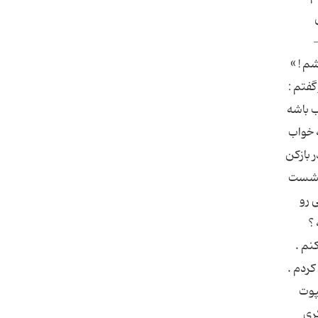
-
شم ! »
گفتم :
ب باشه
ه خواب
 بازكن
ش نشست
 رو
 ؟
نم .
كردم .
پوت
گری