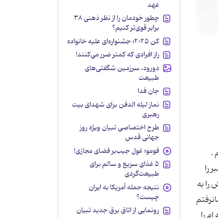
عهد
چطور خودمان را از نظر ذهنی ۳۸
برابر قوی‌تر کنیم؟
کن ۲۰۲۵؛ جشنواره‌ای علیه خانواده
راز افرادی که کمتر ضرر می‌کنند!
دورود، سرزمین شگفتی‌های
طبیعت
جان فدا
نماز لیله الدفن برای شهدای بیت
رهبری
طرح اختصاصی تبیان ویژه روز
جهانی قدس
فومو؛ غول جیب‌بر فضای مجازی!
 .
۵ غذای سریع و سالم برای
 را
طبیعت‌گردی
 را به
نتیجه حمله آمریکا به ایران
چیست؟
انرفتم
رونمایی از اتاق برق جدید تبیان
ام را