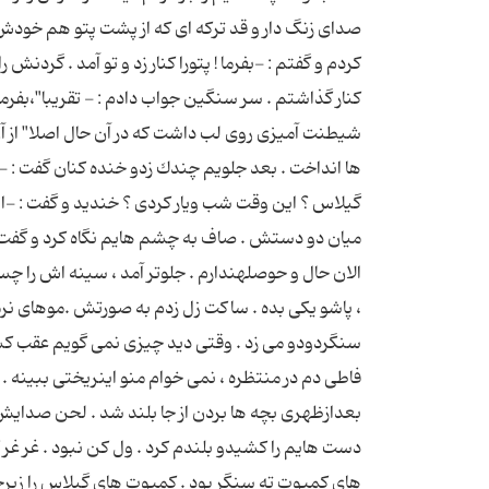
صدای زنگ دار و قد تركه ای كه از پشت پتو هم خودش 
كردم و گفتم : -بفرما ! پتورا كنار زد و تو آمد . گردن
كنار گذاشتم . سر سنگین جواب دادم : - تقریبا"،بفرما
شیطنت آمیزی روی لب داشت كه در آن حال اصلا" از آ
ها انداخت . بعد جلویم چندك زدو خنده كنان گفت : 
گیلاس ؟ این وقت شب ویار كردی ؟ خندید و گفت : -ایه
میان دو دستش . صاف به چشم هایم نگاه كرد و گفت :
الان حال و حوصلهندارم . جلوتر آمد ، سینه اش را چس
، پاشو یكی بده . ساكت زل زدم به صورتش .موهای ن
سنگردودو می زد . وقتی دید چیزی نمی گویم عقب كشید
فاطی دم در منتظره ، نمی خوام منو اینریختی ببینه 
بعدازظهری بچه ها بردن از جا بلند شد . لحن صدایش 
دست هایم را كشیدو بلندم كرد . ول كن نبود . غر غر ك
های كمپوت ته سنگر بود . كمپوت های گیلاس را زیرجعب