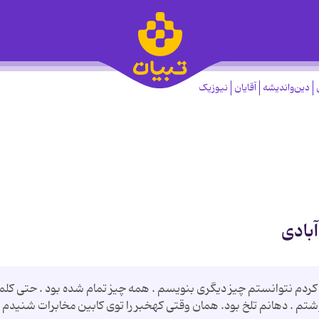
دین‌واندیشه
آقایان
نیوزیک
بادی
كردم نتوانستم چیز دیگری بنویسم . همه چیز تمام شده بود . حتی كلم
نوشتم . دهانم تلخ بود. همان وقتی كهخبر را توی كابین مخابرات شنیدم