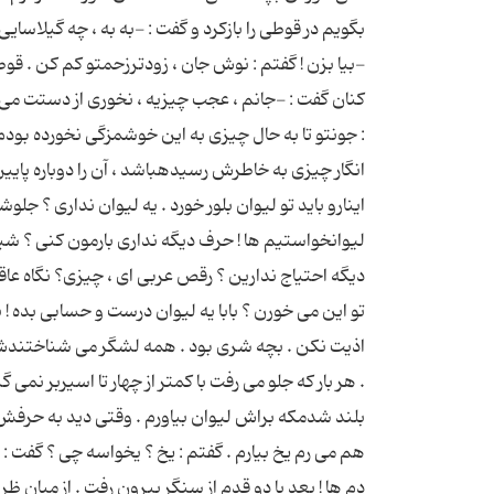
بگویم در قوطی را بازكرد و گفت : -به به ، چه گیلاسای
-بیا بزن ! گفتم : نوش جان ، زودترزحمتو كم كن . قوط
كنان گفت : -جانم ، عجب چیزیه ، نخوری از دستت می ر
: جونتو تا به حال چیزی به این خوشمزگی نخورده بودم .
انگار چیزی به خاطرش رسیدهباشد ، آن را دوباره پایی
اینارو باید تو لیوان بلور خورد . یه لیوان نداری ؟ جل
لیوانخواستیم ها ! حرف دیگه نداری بارمون كنی ؟ شی
دیگه احتیاج ندارین ؟ رقص عربی ای ، چیزی؟ نگاه عا
تو این می خورن ؟ بابا یه لیوان درست و حسابی بده ! ب
اذیت نكن . بچه شری بود . همه لشگر می شناختندش .
. هر بار كه جلو می رفت با كمتر از چهار تا اسیربر 
بلند شدمكه براش لیوان بیاورم . وقتی دید به حرفش رس
هم می رم یخ بیارم . گفتم : یخ ؟ یخواسه چی ؟ گفت 
دم ها ! بعد با دو قدم از سنگر بیرون رفت . از میان