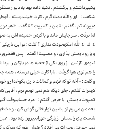
یكیبرداشتم و برگشتم . تكیه داده بود به دیوار سنگر 
شكفت : -ای والله دمت گرم ، كارت خیلیدرسته . قوطی را
دیوونه تم . گفتم : « من یا كمپوت ؟ » گفت : «هر دووا
اما نرفت . سر جایش ماند و با گردن خمیده اش به صورت
لا اله الا الله ! مگهخودت نداری ؟ گفت : تو این تار
و پا رو دومش بذاری ، وامصیبتا ! گفتم : پس فقطزورت 
نبودی نازنین ! از روی یكی از جعبه ها در بازكن را بر
را هم توی هوا گرفت . بابا كارت خیلی درسته ، همه 
و گفت : -آخه تو كه فهم و كمالات داری بگوخدا رو 
كهبرات گفتم . جای دیگه هم نمی تونم برم ، آقایی ك
كمپوت دوستی ! با حرص گفتم : -مرد حسابیوقت گیر آو
بعد من می رم تو بشین نوار خالی گوش كن . و مشغول
شست پای راستش از پارگی جوراببیرون زده بود . عین
نمی خوردی بچه ات می افتاد ؟ همان طور كه سرگرم كا