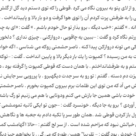
و از لای پتو به بیرون نگاه می كرد .قوطی را كه توی دستم دید گل از گلش
 به طرفش پرت كردم آن را توی هوا گرفت و دو بار بالا و پایینانداخت . 
نه . » گفتم : «خب دیگه ، برو بذار تو حال خودم باشم . » گفت : «ای به چ
م نگاه كرد و گفت : -ببین یه چاقویی ، دروازكنی . چیزی نداری ؟ دلخور 
یكی كی می تونه دروازكن پیدا كنه . ناصر حشمتی روكه می شناسی ، اگه خوا
به من رسیده ؟ كمپوت را یك بار دیگر بالا و پایین انداخت . گفت : -توك
داشتم و به طرفشانداختم . با همان دست كه قوطی كمپوت را گرفته بود ، در
چیزت دم دسته . گفتم : تو رو به سر جدت دیگهبرو . با پررویی سر جای
خوش می آد كه من توی این ظلمات برم بیرون كمپوت بخورم . ناصر حشمتی
ه خودت باشی همین جا بازش می كنم ودوتایی با هم می زنیم تو رگ باشه
ردی ؟ برو یه جا دیگه . خونسرد گفت : -جون تو ایكی ثانیه تمومشمی ك
 باز كردن قوطی شد .همان طور سر پا تكیه دادم به جعبه ها و نگاهش 
 خیالش نبود كه مزاحم شده است . از سر لج گفتم : -حالا اگهامشب كم
ر خودش بود گفت : - تقریبا" همین طوره كه می گی . تا بخواهم چیز دی