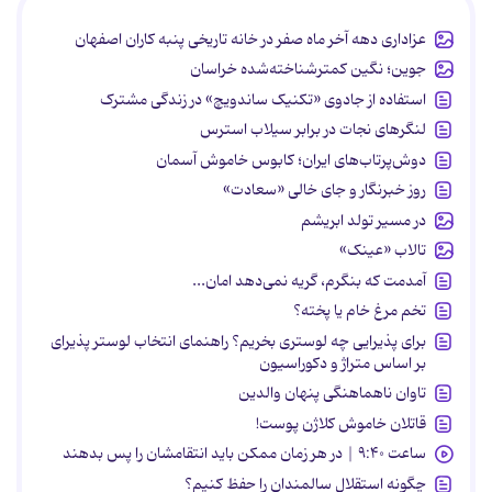
عزاداری دهه آخر ماه صفر در خانه تاریخی پنبه کاران اصفهان
جوین؛ نگین کمترشناخته‌شده خراسان
استفاده از جادوی «تکنیک ساندویچ» در زندگی مشترک
لنگرهای نجات در برابر سیلاب استرس
دوش‌پرتاب‌های ایران؛ کابوس خاموش آسمان
روز خبرنگار و جای خالی «سعادت»
در مسیر تولد ابریشم
تالاب «عینک»
آمدمت که بنگرم، گریه نمی‌دهد امان...
تخم مرغ خام یا پخته؟
برای پذیرایی چه لوستری بخریم؟ راهنمای انتخاب لوستر پذیرای
بر اساس متراژ و دکوراسیون
تاوان ناهماهنگی پنهان والدین
قاتلان خاموش کلاژن پوست!
ساعت ۹:۴۰ | در هر زمان ممکن باید انتقامشان را پس بدهند
چگونه استقلال سالمندان را حفظ کنیم؟