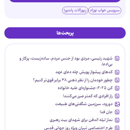
سرویس خواب نوزاد
زیورآلات پاندورا
پربحث‌ها
شهید رئیسی، مردی بود از جنس مردم، ساده‌زیست، پرکار و
بی‌ادعا.
کدهای پیشواز پویش چله دعای عهد
چطور خودمان را از نظر ذهنی ۳۸ برابر قوی‌تر کنیم؟
کن ۲۰۲۵؛ جشنواره‌ای علیه خانواده
راز افرادی که کمتر ضرر می‌کنند!
دورود، سرزمین شگفتی‌های طبیعت
جان فدا
نماز لیله الدفن برای شهدای بیت رهبری
طرح اختصاصی تبیان ویژه روز جهانی قدس