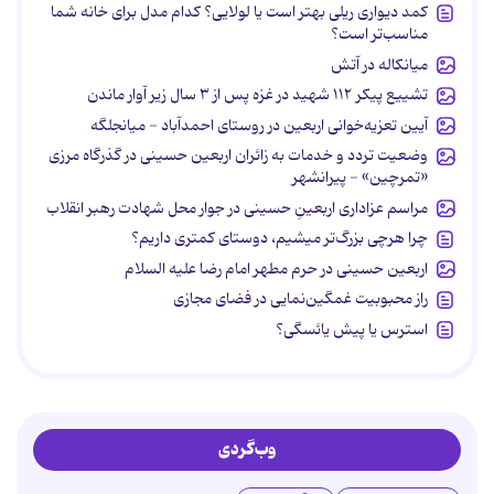
کمد دیواری ریلی بهتر است یا لولایی؟ کدام مدل برای خانه شما
مناسب‌تر است؟
میانکاله در آتش
تشییع پیکر ۱۱۲ شهید در غزه پس از ۳ سال زیر آوار ماندن
آیین تعزیه‌خوانی اربعین در روستای احمدآباد - میانجلگه
وضعیت تردد و خدمات به زائران اربعین حسینی در گذرگاه مرزی
«تمرچین» - پیرانشهر
مراسم عزاداری اربعینِ حسینی در جوار محل شهادت رهبر انقلاب
چرا هرچی بزرگ‌تر میشیم، دوستای کمتری داریم؟
اربعین حسینی در حرم مطهر امام رضا علیه السلام
راز محبوبیت غمگین‌نمایی در فضای مجازی
استرس یا پیش یائسگی؟
وب‌گردی