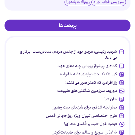
سرویس خواب نوزاد
زیورآلات پاندورا
پربحث‌ها
شهید رئیسی، مردی بود از جنس مردم، ساده‌زیست، پرکار و
بی‌ادعا.
کدهای پیشواز پویش چله دعای عهد
کن ۲۰۲۵؛ جشنواره‌ای علیه خانواده
راز افرادی که کمتر ضرر می‌کنند!
دورود، سرزمین شگفتی‌های طبیعت
جان فدا
نماز لیله الدفن برای شهدای بیت رهبری
طرح اختصاصی تبیان ویژه روز جهانی قدس
فومو؛ غول جیب‌بر فضای مجازی!
۵ غذای سریع و سالم برای طبیعت‌گردی