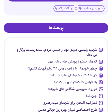
سرویس خواب نوزاد
زیورآلات پاندورا
پربحث‌ها
شهید رئیسی، مردی بود از جنس مردم، ساده‌زیست، پرکار و
بی‌ادعا.
کدهای پیشواز پویش چله دعای عهد
چطور خودمان را از نظر ذهنی ۳۸ برابر قوی‌تر کنیم؟
کن ۲۰۲۵؛ جشنواره‌ای علیه خانواده
راز افرادی که کمتر ضرر می‌کنند!
دورود، سرزمین شگفتی‌های طبیعت
جان فدا
نماز لیله الدفن برای شهدای بیت رهبری
طرح اختصاصی تبیان ویژه روز جهانی قدس