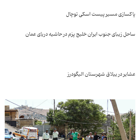
عشایر در ییلاق شهرستان الیگودرز