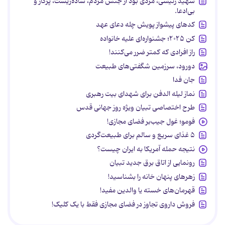
شهید رئیسی، مردی بود از جنس مردم، ساده‌زیست، پرکار و
بی‌ادعا.
کدهای پیشواز پویش چله دعای عهد
کن ۲۰۲۵؛ جشنواره‌ای علیه خانواده
راز افرادی که کمتر ضرر می‌کنند!
دورود، سرزمین شگفتی‌های طبیعت
جان فدا
نماز لیله الدفن برای شهدای بیت رهبری
طرح اختصاصی تبیان ویژه روز جهانی قدس
فومو؛ غول جیب‌بر فضای مجازی!
۵ غذای سریع و سالم برای طبیعت‌گردی
نتیجه حمله آمریکا به ایران چیست؟
رونمایی از اتاق برق جدید تبیان
زهرهای پنهان خانه را بشناسید!
قهرمان‌های خسته یا والدین مفید!
فروش داروی تجاوز در فضای مجازی فقط با یک کلیک!