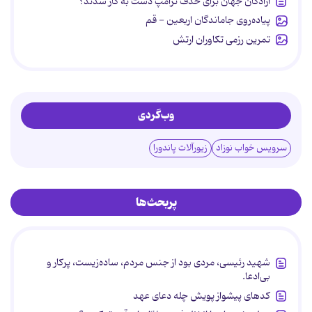
آزادگان جهان برای حذف ترامپ دست به کار شدند؟
پیاده‌روی جاماندگان اربعین - قم
تمرین رزمی تکاوران ارتش
وب‌گردی
سرویس خواب نوزاد
زیورآلات پاندورا
پربحث‌ها
شهید رئیسی، مردی بود از جنس مردم، ساده‌زیست، پرکار و
بی‌ادعا.
کدهای پیشواز پویش چله دعای عهد