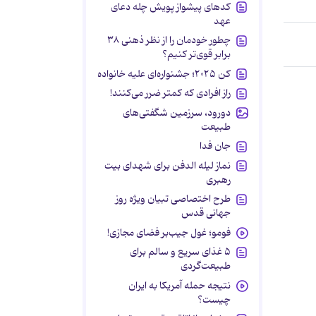
کدهای پیشواز پویش چله دعای
عهد
چطور خودمان را از نظر ذهنی ۳۸
برابر قوی‌تر کنیم؟
کن ۲۰۲۵؛ جشنواره‌ای علیه خانواده
راز افرادی که کمتر ضرر می‌کنند!
دورود، سرزمین شگفتی‌های
طبیعت
جان فدا
نماز لیله الدفن برای شهدای بیت
رهبری
طرح اختصاصی تبیان ویژه روز
جهانی قدس
فومو؛ غول جیب‌بر فضای مجازی!
۵ غذای سریع و سالم برای
طبیعت‌گردی
نتیجه حمله آمریکا به ایران
چیست؟