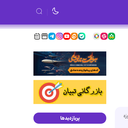
زه
پربازدیدها