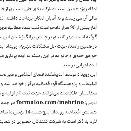
اما امروزه همین سنت مبارک، بلای جان بسیاری از خان
مالی آن می رسند و نه آقایان امکان پرداخت داشته اند
آمار بیش از 90 هزار دادخواست ثبت شده مط
گرفته است، مهر تاییدی بر چالش برانگیز شدن این س
در همین راستا، جهت حل مشکلات مهریه، رویداد ایده 
حوزه‌ی حقوق و خانواده در این زمینه به ایده پردازی 
ایده اجرایی برسند.
این رویداد توسط اندیشکده قضای اسلامی و میز تخص
تبلیغات و پژوهشگاه قوه قضائیه برگزار خواهد شد و 
formaloo.com/mehrino
آدرس:
مراجعه ن
همایش افتتاحیه رویداد، پنج شنبه 14 بهمن ما ساعت 10 الی 17 در محل سازمان تبلیغات تهران برگزار می گردد.
لازم به ذکر است به شرکت کنندگان حضوری در همای