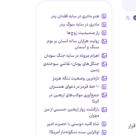
هنر مادری در سایه‌ فقدان پدر
مادری در سایه سوگ پدر
راز صمیمیت زوج‌ها
روایت هزاران ساله انسان بر بوم
سنگ و آسمان
اهرام مِروئه در سایه جنگ سودان
جنگل‌های یونان؛ نقاشیِ سوخته‌ی
زمین
تازه‌ترین وضعیت تنگه هرمز
۱۰ خط قرمز در دعوای همسران
جمع‌آوری موکب‌های اربعین در
کربلا
بازگشت زوار اربعین حسینی از مرز
مهران
شاه کلید دوستی با حضرت امیر
رار
اوکراین سند منگوله‌دار آمریکا!