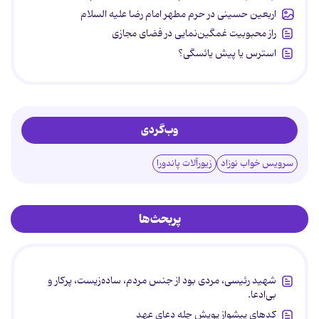
اربعین حسینی در حرم مطهر امام رضا علیه السلام
راز محبوبیت غمگین‌نمایی در فضای مجازی
استرس یا پیش یائسگی؟
وب‌گردی
سرویس خواب نوزاد
زیورآلات پاندورا
پربحث‌ها
شهید رئیسی، مردی بود از جنس مردم، ساده‌زیست، پرکار و
بی‌ادعا.
کدهای پیشواز پویش چله دعای عهد