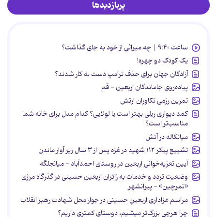
پربازدیدها
ساعت ۹:۴۰ | چه میراثی از خود به جای گذاشت؟
یک کودک دو چهره!
آزادگان جهان برای حذف ترامپ دست به کار شدند؟
پیاده‌روی جاماندگان اربعین - قم
تمرین رزمی تکاوران ارتش
کمد دیواری ریلی بهتر است یا لولایی؟ کدام مدل برای خانه شما
مناسب‌تر است؟
میانکاله در آتش
تشییع پیکر ۱۱۲ شهید در غزه پس از ۳ سال زیر آوار ماندن
آیین تعزیه‌خوانی اربعین در روستای احمدآباد - میانجلگه
وضعیت تردد و خدمات به زائران اربعین حسینی در گذرگاه مرزی
«تمرچین» - پیرانشهر
مراسم عزاداری اربعینِ حسینی در جوار محل شهادت رهبر انقلاب
چرا هرچی بزرگ‌تر میشیم، دوستای کمتری داریم؟